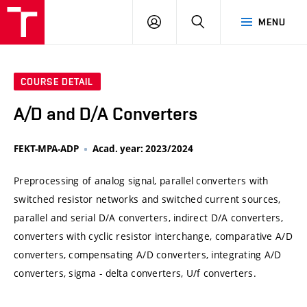
VUT
LOG
SEARCH
MENU
IN
COURSE DETAIL
A/D and D/A Converters
FEKT-MPA-ADP
Acad. year: 2023/2024
Preprocessing of analog signal, parallel converters with
switched resistor networks and switched current sources,
parallel and serial D/A converters, indirect D/A converters,
converters with cyclic resistor interchange, comparative A/D
converters, compensating A/D converters, integrating A/D
converters, sigma - delta converters, U/f converters.