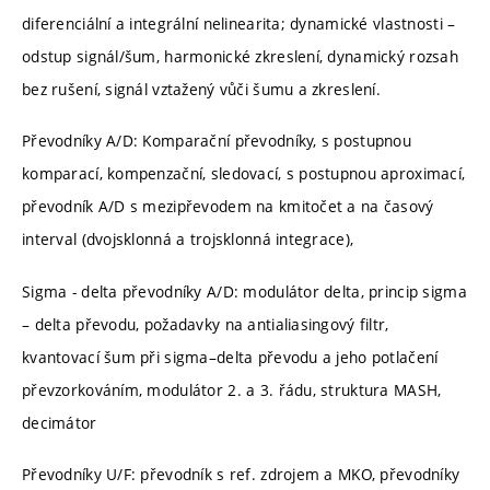
diferenciální a integrální nelinearita; dynamické vlastnosti –
odstup signál/šum, harmonické zkreslení, dynamický rozsah
bez rušení, signál vztažený vůči šumu a zkreslení.
Převodníky A/D: Komparační převodníky, s postupnou
komparací, kompenzační, sledovací, s postupnou aproximací,
převodník A/D s mezipřevodem na kmitočet a na časový
interval (dvojsklonná a trojsklonná integrace),
Sigma - delta převodníky A/D: modulátor delta, princip sigma
– delta převodu, požadavky na antialiasingový filtr,
kvantovací šum při sigma–delta převodu a jeho potlačení
převzorkováním, modulátor 2. a 3. řádu, struktura MASH,
decimátor
Převodníky U/F: převodník s ref. zdrojem a MKO, převodníky