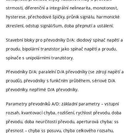
strmosti, diferenční a integrální nelinearita, monotonost,
hysterese, přechodové špičky, průnik signálu, harmonické
zkreslení, odstup signál/šum, doba přepnutí a ustálení.
Stavební bloky pro převodníky D/A: diodový spínač napětí a
proudu, bipolární tranzistor jako spínač napětí a proudu,
spínače s unipolárními tranzistory.
Převodníky D/A: paralelní D/A převodníky (se zdroji napětí a
proudů), převodníky s funkčním průběhem, sériové D/A
převodníky, nepřímé D/A převodníky.
Parametry převodníků A/D: základní parametry – vstupní
rozsah, kvantovací chyba, rozlišení, rychlost převodu, doba
převodu, doba neurčitosti převodu, aperturová chyba; ss
přesnost – chyba ss posuvu, chyba celkového rozsahu,