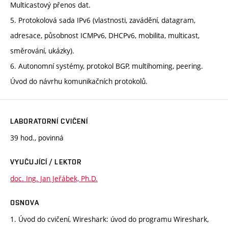
Multicastový přenos dat.
5. Protokolová sada IPv6 (vlastnosti, zavádění, datagram,
adresace, působnost ICMPv6, DHCPv6, mobilita, multicast,
směrování, ukázky).
6. Autonomní systémy, protokol BGP, multihoming, peering.
Úvod do návrhu komunikačních protokolů.
LABORATORNÍ CVIČENÍ
39 hod., povinná
VYUČUJÍCÍ / LEKTOR
doc. Ing. Jan Jeřábek, Ph.D.
OSNOVA
1. Úvod do cvičení, Wireshark: úvod do programu Wireshark,