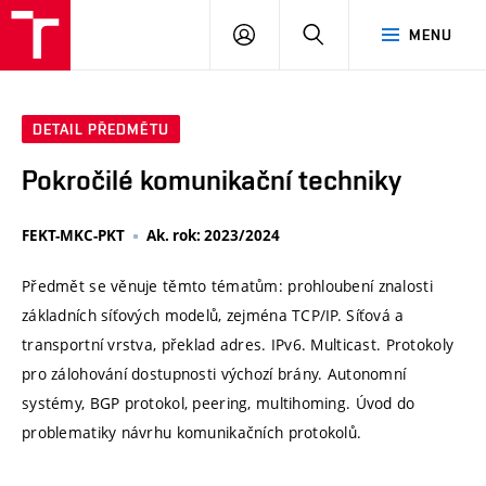
VUT
PŘIHLÁSIT
HLEDAT
MENU
SE
DETAIL PŘEDMĚTU
Pokročilé komunikační techniky
FEKT-MKC-PKT
Ak. rok: 2023/2024
Předmět se věnuje těmto tématům: prohloubení znalosti
základních síťových modelů, zejména TCP/IP. Síťová a
transportní vrstva, překlad adres. IPv6. Multicast. Protokoly
pro zálohování dostupnosti výchozí brány. Autonomní
systémy, BGP protokol, peering, multihoming. Úvod do
problematiky návrhu komunikačních protokolů.