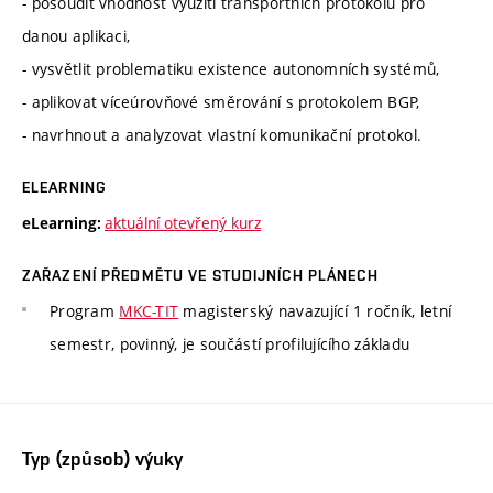
- posoudit vhodnost využití transportních protokolů pro
danou aplikaci,
- vysvětlit problematiku existence autonomních systémů,
- aplikovat víceúrovňové směrování s protokolem BGP,
- navrhnout a analyzovat vlastní komunikační protokol.
ELEARNING
aktuální otevřený kurz
eLearning:
ZAŘAZENÍ PŘEDMĚTU VE STUDIJNÍCH PLÁNECH
Program
MKC-TIT
magisterský navazující 1 ročník, letní
semestr, povinný, je součástí profilujícího základu
Typ (způsob) výuky