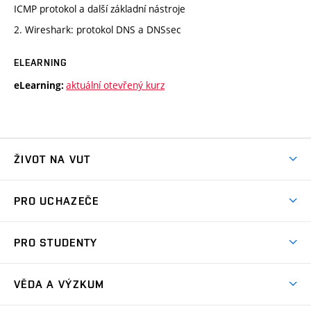
ICMP protokol a další základní nástroje
2. Wireshark: protokol DNS a DNSsec
ELEARNING
aktuální otevřený kurz
eLearning:
ŽIVOT NA VUT
Atmosféra VUT
PRO UCHAZEČE
Prostory školy
Proč na VUT
Koleje
PRO STUDENTY
Studijní programy
Stravování
Předměty
Studijní předpisy
Studium a stáže v zahraničí
Stipendia
Dny otevřených dveří
VĚDA A VÝZKUM
Sport na VUT
(externí
Studijní programy
Poplatky za studium
Uznání zahraničního vzdělání
Knihovny
Aktivity pro juniory
Studentský život