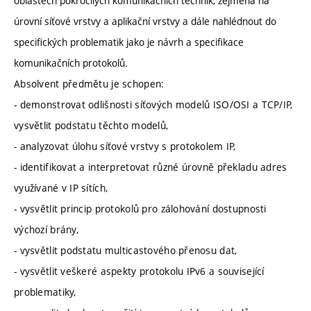
oblastech pokročilých komunikačních technik, zejména na
úrovní síťové vrstvy a aplikační vrstvy a dále nahlédnout do
specifických problematik jako je návrh a specifikace
komunikačních protokolů.
Absolvent předmětu je schopen:
- demonstrovat odlišnosti síťových modelů ISO/OSI a TCP/IP,
vysvětlit podstatu těchto modelů,
- analyzovat úlohu síťové vrstvy s protokolem IP,
- identifikovat a interpretovat různé úrovně překladu adres
využívané v IP sítích,
- vysvětlit princip protokolů pro zálohování dostupnosti
výchozí brány,
- vysvětlit podstatu multicastového přenosu dat,
- vysvětlit veškeré aspekty protokolu IPv6 a související
problematiky,