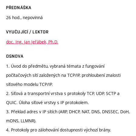
PŘEDNÁŠKA
26 hod., nepovinná
VYUČUJÍCÍ / LEKTOR
doc. Ing. Jan Jeřábek, Ph.D.
OSNOVA
1. Úvod do předmětu, vybraná témata z fungování
počítačových sítí založených na TCP/IP, prohloubení znalosti
síťového modelu TCP/IP.
2. Síťová a transportní vrstva s protokoly TCP, UDP, SCTP a
QUIC. Úloha síťové vrstvy s IP protokolem.
3. Překlad adres v IP sítích (ARP, DHCP, NAT, DNS, DNSSEC, DoH,
mDNS, LLMNR).
4. Protokoly pro zálohování dostupnosti výchozí brány.