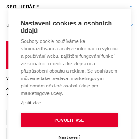
odkaz)
Věda a výzkum na VUT
Harmonogram akademického roku
Zpracování osobních údajů studentů
Sociální bezpečí
SPOLUPRÁCE
Celoživotní vzdělávání
Brno
Podpora excelence
Závěrečné práce
Studium bez bariér
Zpracování osobních údajů uchazečů o studium
Firemní spolupráce
Mezinárodní vědecká rada
Nastavení cookies a osobních
O UNIVERZITĚ
Doktorské studium
Podpora podnikání
E-přihláška
údajů
Zahraniční spolupráce
Systém zajišťování kvality výzkumu
Profil univerzity
Spolupráce se školami
Soubory cookie používáme ke
Vysoké
Výzkumné infrastruktury
shromažďování a analýze informací o výkonu
Udržitelná univerzita
učení
Služby univerzity
Transfer znalostí
a používání webu, zajištění fungování funkcí
technické
Podnikavá univerzita / ContriBUTe
Mezinárodní dohody
ze sociálních médií a ke zlepšení a
Open Science
v
Bezpečná univerzita
přizpůsobení obsahu a reklam. Se souhlasem
Univerzitní sítě
Brně
Projekty
můžeme také předávat marketingovým
VYSOKÉ UČENÍ TECHNICKÉ V BRNĚ
Vyznamenání
platformám některé osobní údaje pro
Projekty ze strukturálních fondů
Antonínská 548/1
www.vut.cz
marketingové účely.
Organizační struktura
602 00 Brno
vut@vutbr.cz
Specifický výzkum
Zjistit více
Úřední deska
Ochrana osobních údajů
POVOLIT VŠE
(externí
Pracovní příležitosti
Nastavení