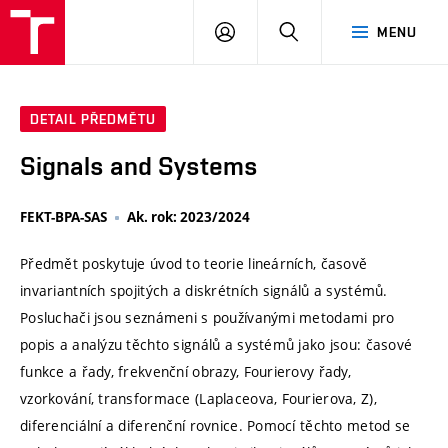
VUT
PŘIHLÁSIT
HLEDAT
MENU
SE
DETAIL PŘEDMĚTU
Signals and Systems
FEKT-BPA-SAS
Ak. rok: 2023/2024
Předmět poskytuje úvod to teorie lineárních, časově
invariantních spojitých a diskrétních signálů a systémů.
Posluchači jsou seznámeni s používanými metodami pro
popis a analýzu těchto signálů a systémů jako jsou: časové
funkce a řady, frekvenční obrazy, Fourierovy řady,
vzorkování, transformace (Laplaceova, Fourierova, Z),
diferenciální a diferenční rovnice. Pomocí těchto metod se