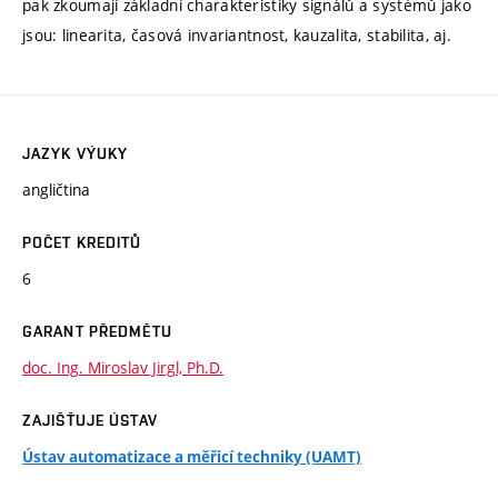
pak zkoumají základní charakteristiky signálů a systémů jako
jsou: linearita, časová invariantnost, kauzalita, stabilita, aj.
JAZYK VÝUKY
angličtina
POČET KREDITŮ
6
GARANT PŘEDMĚTU
doc. Ing. Miroslav Jirgl, Ph.D.
ZAJIŠŤUJE ÚSTAV
Ústav automatizace a měřicí techniky (UAMT)