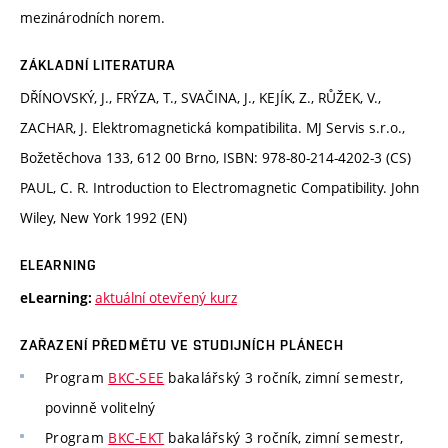
mezinárodních norem.
ZÁKLADNÍ LITERATURA
DŘÍNOVSKÝ, J., FRÝZA, T., SVAČINA, J., KEJÍK, Z., RŮŽEK, V.,
ZACHAR, J. Elektromagnetická kompatibilita. MJ Servis s.r.o.,
Božetěchova 133, 612 00 Brno, ISBN: 978-80-214-4202-3 (CS)
PAUL, C. R. Introduction to Electromagnetic Compatibility. John
Wiley, New York 1992 (EN)
ELEARNING
aktuální otevřený kurz
eLearning:
ZAŘAZENÍ PŘEDMĚTU VE STUDIJNÍCH PLÁNECH
Program
BKC-SEE
bakalářský 3 ročník, zimní semestr,
povinně volitelný
Program
BKC-EKT
bakalářský 3 ročník, zimní semestr,