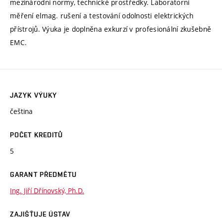
mezinárodní normy, technické prostředky. Laboratorní
měření elmag. rušení a testování odolnosti elektrických
přístrojů. Výuka je doplněna exkurzí v profesionální zkušebně
EMC.
JAZYK VÝUKY
čeština
POČET KREDITŮ
5
GARANT PŘEDMĚTU
Ing. Jiří Dřínovský, Ph.D.
ZAJIŠŤUJE ÚSTAV