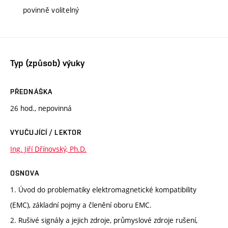
povinně volitelný
Typ (způsob) výuky
PŘEDNÁŠKA
26 hod., nepovinná
VYUČUJÍCÍ / LEKTOR
Ing. Jiří Dřínovský, Ph.D.
OSNOVA
1. Úvod do problematiky elektromagnetické kompatibility
(EMC), základní pojmy a členění oboru EMC.
2. Rušivé signály a jejich zdroje, průmyslové zdroje rušení,