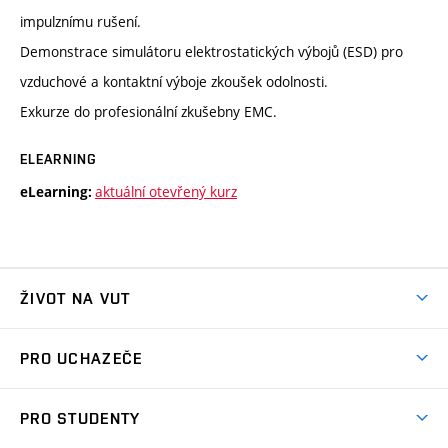
impulznímu rušení.
Demonstrace simulátoru elektrostatických výbojů (ESD) pro
vzduchové a kontaktní výboje zkoušek odolnosti.
Exkurze do profesionální zkušebny EMC.
ELEARNING
aktuální otevřený kurz
eLearning:
ŽIVOT NA VUT
Atmosféra VUT
PRO UCHAZEČE
Prostory školy
Proč na VUT
Koleje
PRO STUDENTY
Studijní programy
Stravování