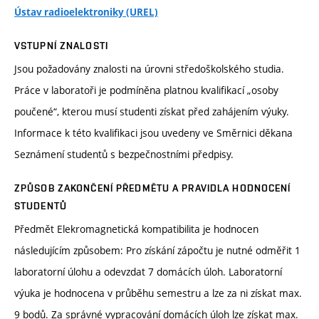
Ústav radioelektroniky (UREL)
VSTUPNÍ ZNALOSTI
Jsou požadovány znalosti na úrovni středoškolského studia.
Práce v laboratoři je podmíněna platnou kvalifikací „osoby
poučené“, kterou musí studenti získat před zahájením výuky.
Informace k této kvalifikaci jsou uvedeny ve Směrnici děkana
Seznámení studentů s bezpečnostními předpisy.
ZPŮSOB ZAKONČENÍ PŘEDMĚTU A PRAVIDLA HODNOCENÍ
STUDENTŮ
Předmět Elekromagnetická kompatibilita je hodnocen
následujícím způsobem: Pro získání zápočtu je nutné odměřit 1
laboratorní úlohu a odevzdat 7 domácích úloh. Laboratorní
výuka je hodnocena v průběhu semestru a lze za ni získat max.
9 bodů. Za správné vypracování domácích úloh lze získat max.