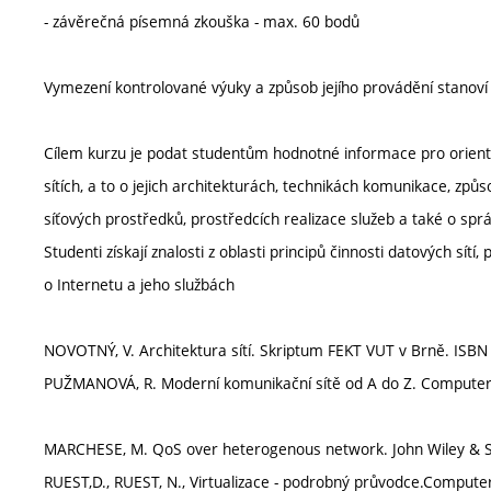
- závěrečná písemná zkouška - max. 60 bodů
Vymezení kontrolované výuky a způsob jejího provádění stanov
Cílem kurzu je podat studentům hodnotné informace pro orienta
sítích, a to o jejich architekturách, technikách komunikace, zp
síťových prostředků, prostředcích realizace služeb a také o správ
Studenti získají znalosti z oblasti principů činnosti datových sít
o Internetu a jeho službách
NOVOTNÝ, V. Architektura sítí. Skriptum FEKT VUT v Brně. ISBN
PUŽMANOVÁ, R. Moderní komunikační sítě od A do Z. Computer 
MARCHESE, M. QoS over heterogenous network. John Wiley & S
RUEST,D., RUEST, N., Virtualizace - podrobný průvodce.Computer