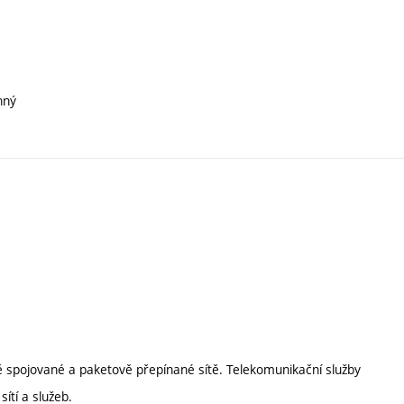
nný
ově spojované a paketově přepínané sítě. Telekomunikační služby
ítí a služeb.