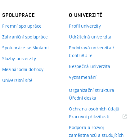
SPOLUPRÁCE
O UNIVERZITĚ
Firemní spolupráce
Profil univerzity
Zahraniční spolupráce
Udržitelná univerzita
Spolupráce se školami
Podnikavá univerzita /
ContriBUTe
Služby univerzity
Bezpečná univerzita
Mezinárodní dohody
Vyznamenání
Univerzitní sítě
Organizační struktura
Úřední deska
Ochrana osobních údajů
(externí
Pracovní příležitosti
odkaz)
Podpora a rozvoj
zaměstnanců a studujících