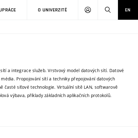
PŘIHLÁSIT
HLEDAT
UPRÁCE
O UNIVERZITĚ
EN
SE
 sítí a integrace služeb. Vrstvový model datových sítí. Datové
 média. Propojování sítí a techniky přepojování datových
ě časté síťové technologie. Virtuální sítě LAN, softwarově
olová výbava, příklady základních aplikačních protokolů.