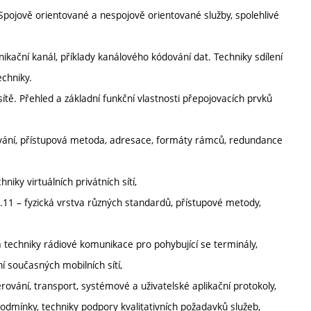
 Spojově orientované a nespojově orientované služby, spolehlivé
ikační kanál, příklady kanálového kódování dat. Techniky sdílení
echniky.
y sítě. Přehled a základní funkční vlastnosti přepojovacích prvků
dování, přístupová metoda, adresace, formáty rámců, redundance
hniky virtuálních privátních sítí,
2.11 – fyzická vrstva různých standardů, přístupové metody,
y a techniky rádiové komunikace pro pohybující se terminály,
ní současných mobilních sítí,
ování, transport, systémové a uživatelské aplikační protokoly,
podmínky, techniky podpory kvalitativních požadavků služeb,