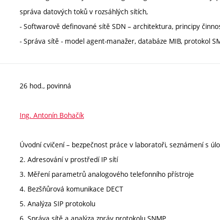
správa datových toků v rozsáhlých sítích,
- Softwarově definované sítě SDN – architektura, principy činnosti
- Správa sítě - model agent-manažer, databáze MIB, protokol SM
26 hod., povinná
Ing. Antonín Bohačík
Úvodní cvičení – bezpečnost práce v laboratoři, seznámení s úl
2. Adresování v prostředí IP sítí
3. Měření parametrů analogového telefonního přístroje
4. Bezšňůrová komunikace DECT
5. Analýza SIP protokolu
6. Správa sítě a analýza zpráv protokolu SNMP