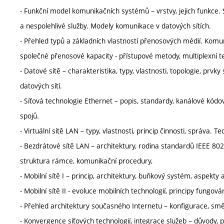
- Funkční model komunikačních systémů – vrstvy, jejich funkce.
a nespolehlivé služby. Modely komunikace v datových sítích.
- Přehled typů a základních vlastností přenosových médií. Komun
společné přenosové kapacity - přístupové metody, multiplexní t
- Datové sítě – charakteristika, typy, vlastnosti, topologie, prvk
datových sítí.
- Síťová technologie Ethernet – popis, standardy, kanálové kó
spojů.
- Virtuální sítě LAN – typy, vlastnosti, princip činnosti, správa. Tec
- Bezdrátové sítě LAN – architektury, rodina standardů IEEE 80
struktura rámce, komunikační procedury,
- Mobilní sítě I – princip, architektury, buňkový systém, aspekt
- Mobilní sítě II - evoluce mobilních technologií, principy fungová
- Přehled architektury současného Internetu – konfigurace, směr
- Konvergence síťových technologií, integrace služeb – důvody, 