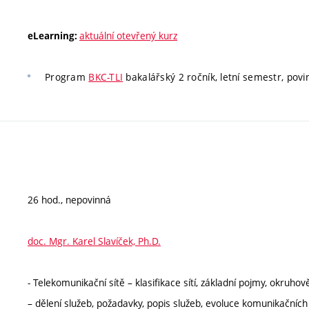
aktuální otevřený kurz
eLearning:
Program
BKC-TLI
bakalářský 2 ročník, letní semestr, povi
26 hod., nepovinná
doc. Mgr. Karel Slavíček, Ph.D.
- Telekomunikační sítě – klasifikace sítí, základní pojmy, okruh
– dělení služeb, požadavky, popis služeb, evoluce komunikačních s