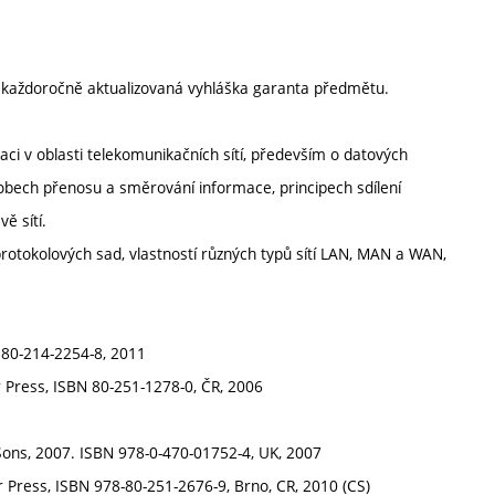
í každoročně aktualizovaná vyhláška garanta předmětu.
ci v oblasti telekomunikačních sítí, především o datových
ůsobech přenosu a směrování informace, principech sdílení
ě sítí.
í, protokolových sad, vlastností různých typů sítí LAN, MAN a WAN,
 80-214-2254-8, 2011
Press, ISBN 80-251-1278-0, ČR, 2006
ons, 2007. ISBN 978-0-470-01752-4, UK, 2007
 Press, ISBN 978-80-251-2676-9, Brno, CR, 2010 (CS)