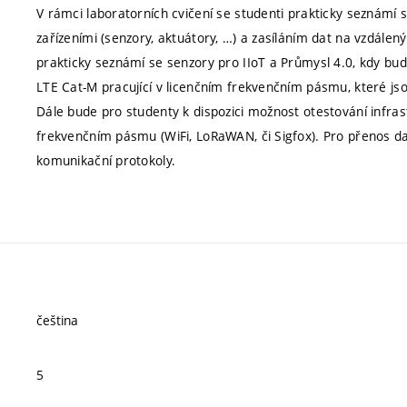
V rámci laboratorních cvičení se studenti prakticky seznámí
zařízeními (senzory, aktuátory, …) a zasíláním dat na vzdálen
prakticky seznámí se senzory pro IIoT a Průmysl 4.0, kdy bud
LTE Cat-M pracující v licenčním frekvenčním pásmu, které j
Dále bude pro studenty k dispozici možnost otestování infras
frekvenčním pásmu (WiFi, LoRaWAN, či Sigfox). Pro přenos d
komunikační protokoly.
čeština
5