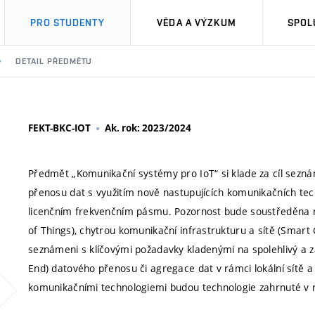
PRO STUDENTY
VĚDA A VÝZKUM
SPOL
DETAIL PŘEDMĚTU
FEKT-BKC-IOT
Ak. rok: 2023/2024
Předmět „Komunikační systémy pro IoT“ si klade za cíl sezn
přenosu dat s využitím nově nastupujících komunikačních tech
licenčním frekvenčním pásmu. Pozornost bude soustředěna na
of Things), chytrou komunikační infrastrukturu a sítě (Smart 
seznámeni s klíčovými požadavky kladenými na spolehlivý a 
End) datového přenosu či agregace dat v rámci lokální sítě a
komunikačními technologiemi budou technologie zahrnuté v rá