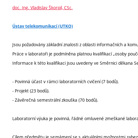
doc. Ing. Vladislav Škorpil, CSc.
Ústav telekomunikací (UTKO)
Jsou požadovány základní znalosti z oblasti informačních a komu
Práce v laboratoři je podmíněna platnou kvalifikací „osoby pouč
Informace k této kvalifikaci jsou uvedeny ve Směrnici děkana 
- Povinná účast v rámci laboratorních cvičení (7 bodů).
- Projekt (23 bodů).
- Závěrečná semestrální zkouška (70 bodů).
Laboratorní výuka je povinná, řádné omluvené zmeškané laborat
Cílem předmětu je seznámení se s aktuálními možnostmi zabe