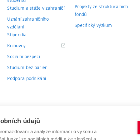
studentů
Projekty ze strukturálních
Studium a stáže v zahraničí
fondů
Uznání zahraničního
Specifický výzkum
vzdělání
Stipendia
(externí
Knihovny
odkaz)
Sociální bezpečí
Studium bez bariér
Podpora podnikání
sobních údajů
romažďování a analýze informací o výkonu a
VYSOKÉ UČENÍ TECHNICKÉ V BRNĚ
ní funkcí ze sociálních médií a ke zlepšení a