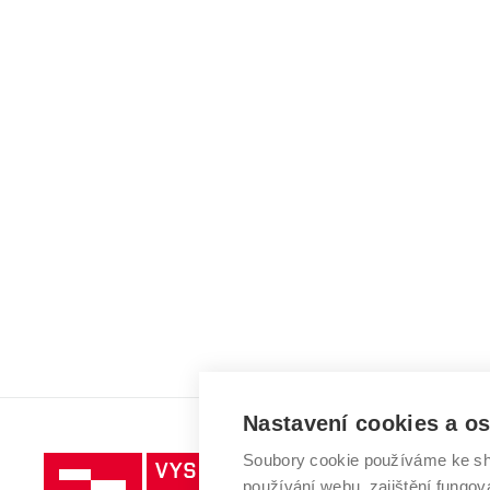
Nastavení cookies a o
Soubory cookie používáme ke sh
Vysoké
používání webu, zajištění fungová