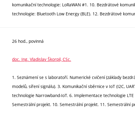
komunikační technologie: LoRaWAN #1. 10. Bezdrátové komuni
technologie: Bluetooth Low Energy (BLE). 12. Bezdrátové komun
26 hod., povinná
doc. Ing. Vladislav Škorpil, CSc.
1. Seznámení se s laboratoří. Numerické cvičení (základy bezd
modelů, síření signálu). 3. Komunikační sběrnice v IoT (I2C, UA
technologie Narrowband-IoT. 6. Implementace technologie LTE Ca
Semestrální projekt. 10. Semestrální projekt. 11. Semestrální p