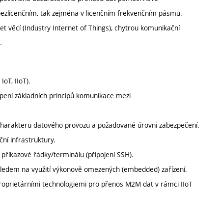
v bezlicenčním, tak zejména v licenčním frekvenčním pásmu.
 věcí (Industry Internet of Things), chytrou komunikační
).
oT, IIoT).
pení základních principů komunikace mezi
charakteru datového provozu a požadované úrovni zabezpečení.
ní infrastruktury.
příkazové řádky/terminálu (připojení SSH).
hledem na využití výkonově omezených (embedded) zařízení.
 proprietárními technologiemi pro přenos M2M dat v rámci IIoT