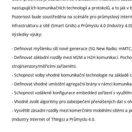
nastupujících komunikačních technologií a protokolů, a to jak 
Pozornost bude soustředěna na scénáře pro průmyslový Internet
infrastrukturu a sítě (Smart Grids) a Průmyslu 4.0 (Industry 4.0
Výsledky výuky:
- Definovat myšlenku sítí nové generace (5G New Radio; mMTC, I
- Definovat základní rozdíly mezi M2M a H2H komunikací. Pocho
stroji/senzory/měřicími zařízeními.
- Schopnost volby vhodné komunikační technologie na základě 
- Definovat vhodné umístění agregační brány v rámci komunikač
- Schopnost vzdálené konfigurace embedded zařízení s využitím 
- Vhodně zvolit algoritmy pro zabezpečení přenášených dat s o
- Vysvětlit zásadní rozdíly mezi komerčními mobilními sítěmi a
(Industry Internet of Things) a Průmyslu 4.0.