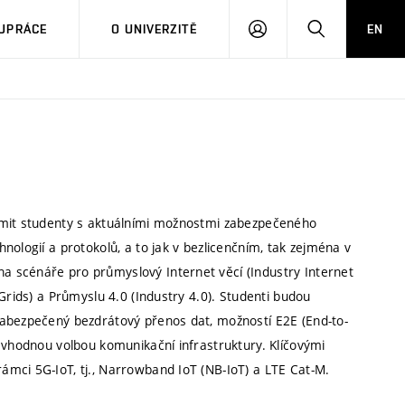
PŘIHLÁSIT
HLEDAT
UPRÁCE
O UNIVERZITĚ
EN
SE
ámit studenty s aktuálními možnostmi zabezpečeného
nologií a protokolů, a to jak v bezlicenčním, tak zejména v
 scénáře pro průmyslový Internet věcí (Industry Internet
Grids) a Průmyslu 4.0 (Industry 4.0). Studenti budou
zabezpečený bezdrátový přenos dat, možností E2E (End-to-
 vhodnou volbou komunikační infrastruktury. Klíčovými
mci 5G-IoT, tj., Narrowband IoT (NB-IoT) a LTE Cat-M.