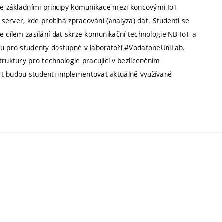
 se základními principy komunikace mezi koncovými IoT
ý server, kde probíhá zpracování (analýza) dat. Studenti se
e cílem zasílání dat skrze komunikační technologie NB-IoT a
sou pro studenty dostupné v laboratoři #VodafoneUniLab.
truktury pro technologie pracující v bezlicenčním
at budou studenti implementovat aktuálně využívané