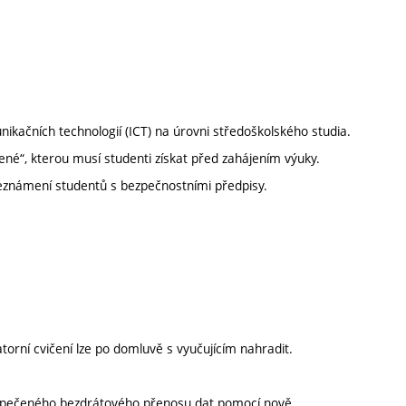
nikačních technologií (ICT) na úrovni středoškolského studia.
ené“, kterou musí studenti získat před zahájením výuky.
Seznámení studentů s bezpečnostními předpisy.
orní cvičení lze po domluvě s vyučujícím nahradit.
zpečeného bezdrátového přenosu dat pomocí nově