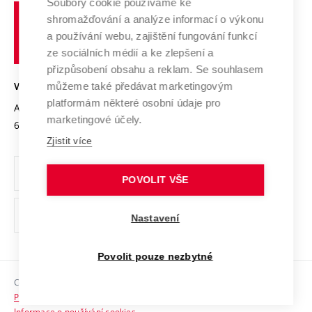
Spolupráce se školami
Soubory cookie používáme ke
Vysoké
Výzkumné infrastruktury
shromažďování a analýze informací o výkonu
Udržitelná univerzita
učení
Služby univerzity
Transfer znalostí
a používání webu, zajištění fungování funkcí
technické
Podnikavá univerzita / ContriBUTe
Mezinárodní dohody
ze sociálních médií a ke zlepšení a
Open Science
v
Bezpečná univerzita
přizpůsobení obsahu a reklam. Se souhlasem
Univerzitní sítě
Brně
Projekty
můžeme také předávat marketingovým
VYSOKÉ UČENÍ TECHNICKÉ V BRNĚ
Vyznamenání
platformám některé osobní údaje pro
Projekty ze strukturálních fondů
Antonínská 548/1
www.vut.cz
marketingové účely.
Organizační struktura
602 00 Brno
vut@vutbr.cz
Specifický výzkum
Zjistit více
Úřední deska
Ochrana osobních údajů
POVOLIT VŠE
(externí
Pracovní příležitosti
Nastavení
odkaz)
Podpora a rozvoj zaměstnanců a studujících
Povolit pouze nezbytné
Rovné příležitosti
Copyright © 2026 VUT
Sociální bezpečí
Prohlášení o přístupnosti
HR Award
Informace o používání cookies