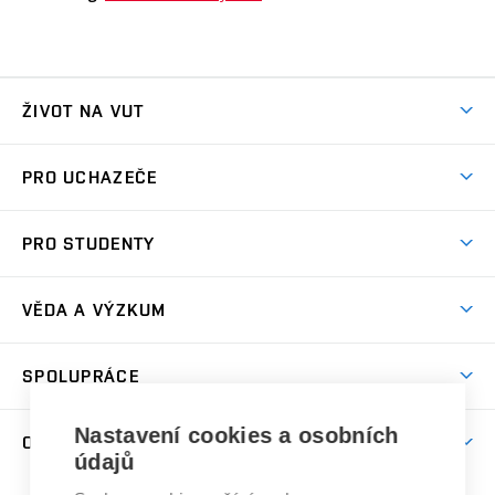
ŽIVOT NA VUT
Atmosféra VUT
PRO UCHAZEČE
Prostory školy
Proč na VUT
Koleje
PRO STUDENTY
Studijní programy
Stravování
Předměty
Studijní předpisy
Studium a stáže v zahraničí
Stipendia
Dny otevřených dveří
VĚDA A VÝZKUM
Sport na VUT
(externí
Studijní programy
Poplatky za studium
Uznání zahraničního vzdělání
Knihovny
Aktivity pro juniory
Studentský život
odkaz)
Věda a výzkum na VUT
Harmonogram akademického roku
Zpracování osobních údajů studentů
Sociální bezpečí
SPOLUPRÁCE
Celoživotní vzdělávání
Brno
Podpora excelence
Závěrečné práce
Studium bez bariér
Zpracování osobních údajů uchazečů o studium
Firemní spolupráce
Mezinárodní vědecká rada
Nastavení cookies a osobních
O UNIVERZITĚ
Doktorské studium
Podpora podnikání
E-přihláška
údajů
Zahraniční spolupráce
Systém zajišťování kvality výzkumu
Profil univerzity