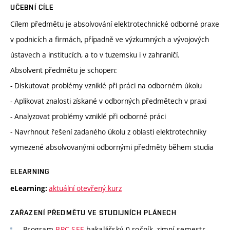
UČEBNÍ CÍLE
Cílem předmětu je absolvování elektrotechnické odborné praxe
v podnicích a firmách, případně ve výzkumných a vývojových
ústavech a institucích, a to v tuzemsku i v zahraničí.
Absolvent předmětu je schopen:
- Diskutovat problémy vzniklé při práci na odborném úkolu
- Aplikovat znalosti získané v odborných předmětech v praxi
- Analyzovat problémy vzniklé při odborné práci
- Navrhnout řešení zadaného úkolu z oblasti elektrotechniky
vymezené absolvovanými odbornými předměty během studia
ELEARNING
aktuální otevřený kurz
eLearning:
ZAŘAZENÍ PŘEDMĚTU VE STUDIJNÍCH PLÁNECH
Program
BPC-SEE
bakalářský 0 ročník, zimní semestr,