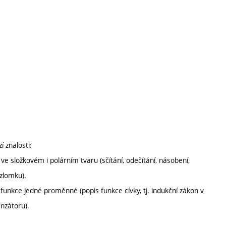
 znalosti:
e složkovém i polárním tvaru (sčítání, odečítání, násobení,
zlomku).
u funkce jedné proměnné (popis funkce cívky, tj. indukční zákon v
nzátoru).