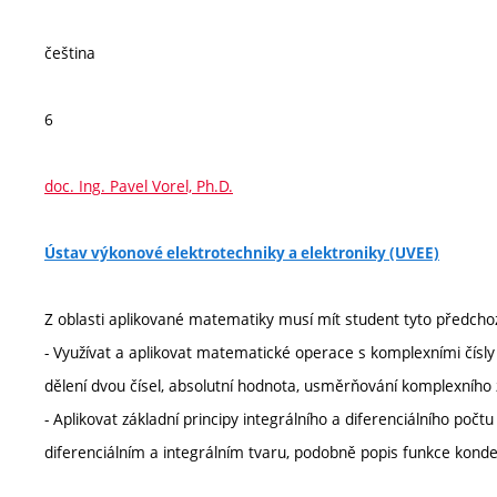
čeština
6
doc. Ing. Pavel Vorel, Ph.D.
Ústav výkonové elektrotechniky a elektroniky (UVEE)
Z oblasti aplikované matematiky musí mít student tyto předchozí
- Využívat a aplikovat matematické operace s komplexními čísly v
dělení dvou čísel, absolutní hodnota, usměrňování komplexního 
- Aplikovat základní principy integrálního a diferenciálního počt
diferenciálním a integrálním tvaru, podobně popis funkce konde