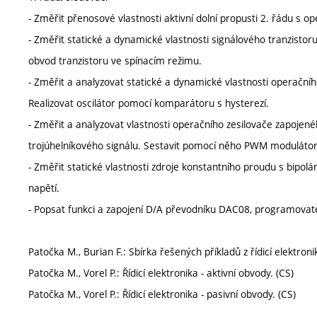
- Změřit přenosové vlastnosti aktivní dolní propusti 2. řádu s 
- Změřit statické a dynamické vlastnosti signálového tranzisto
obvod tranzistoru ve spínacím režimu.
- Změřit a analyzovat statické a dynamické vlastnosti operační
Realizovat oscilátor pomocí komparátoru s hysterezí.
- Změřit a analyzovat vlastnosti operačního zesilovače zapojenéh
trojúhelníkového signálu. Sestavit pomocí něho PWM modulátor
- Změřit statické vlastnosti zdroje konstantního proudu s bipo
napětí.
- Popsat funkci a zapojení D/A převodníku DAC08, programovat
Patočka M., Burian F.: Sbírka řešených příkladů z řídicí elektroni
Patočka M., Vorel P.: Řídicí elektronika - aktivní obvody. (CS)
Patočka M., Vorel P.: Řídicí elektronika - pasivní obvody. (CS)