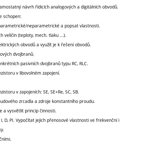
samostatný návrh řídicích analogových a digitálních obvodů.
je schopen:
, parametrické/neparametrické a popsat vlastnosti.
eličin (teploty, mech. tlaku ...).
ektrických obvodů a využít je k řešení obvodů.
sových dvojbranů.
onkrétních pasivních dvojbranů typu RC, RLC.
zistoru v libovolném zapojení.
zistoru v zapojeních: SE, SE+Re, SC, SB.
proudového zrcadla a zdroje konstantního proudu.
a vysvětlit princip činnosti.
 I, D, PI. Vypočítat jejich přenosové vlastnosti ve frekvenční i
ky.
čními.