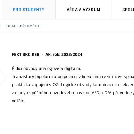
PRO STUDENTY
VĚDA A VÝZKUM
SPOL
DETAIL PŘEDMĚTU
FEKT-BKC-REB
Ak. rok: 2023/2024
Řídicí obvody analogové a digitální.
Tranzistory bipolární a unipolární v lineárním režimu, ve spín
praktická zapojení s OZ. Logické obvody kombinační a sekven
zásady úspěšného obvodového návrhu. A/D a D/A převodníky. 
veličin.