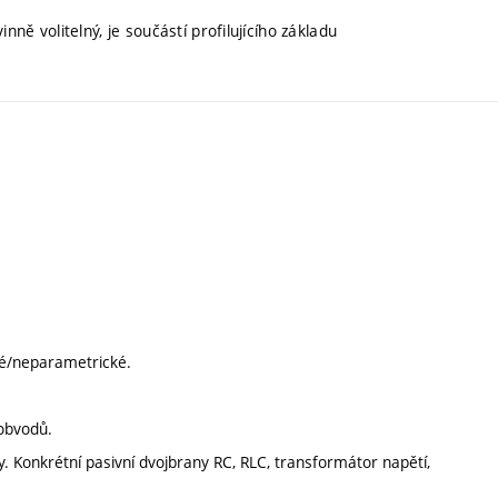
nně volitelný, je součástí profilujícího základu
cké/neparametrické.
 obvodů.
. Konkrétní pasivní dvojbrany RC, RLC, transformátor napětí,