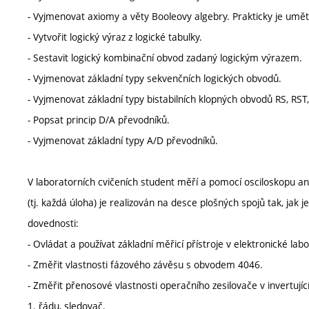
- Vyjmenovat axiomy a věty Booleovy algebry. Prakticky je umět 
- Vytvořit logický výraz z logické tabulky.
- Sestavit logický kombinační obvod zadaný logickým výrazem.
- Vyjmenovat základní typy sekvenčních logických obvodů.
- Vyjmenovat základní typy bistabilních klopných obvodů RS, RST, J
- Popsat princip D/A převodníků.
- Vyjmenovat základní typy A/D převodníků.
V laboratorních cvičeních student měří a pomocí osciloskopu an
(tj. každá úloha) je realizován na desce plošných spojů tak, jak 
dovednosti:
- Ovládat a používat základní měřicí přístroje v elektronické labo
- Změřit vlastnosti fázového závěsu s obvodem 4046.
- Změřit přenosové vlastnosti operačního zesilovače v invertujíc
1. řádu, sledovač.