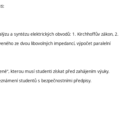
ti:
alýzu a syntézu elektrických obvodů: 1. Kirchhoffův zákon, 2.
eného ze dvou libovolných impedancí, výpočet paralelní
ené“, kterou musí studenti získat před zahájením výuky.
Seznámení studentů s bezpečnostními předpisy.