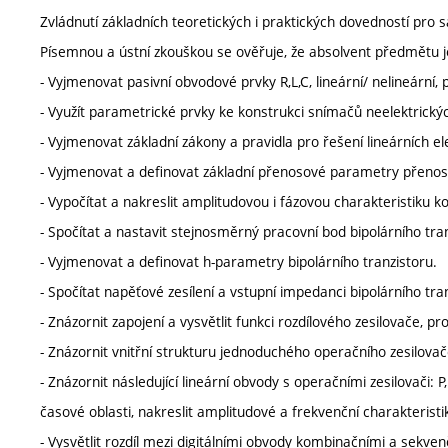
Zvládnutí základních teoretických i praktických dovedností pro 
Písemnou a ústní zkouškou se ověřuje, že absolvent předmětu 
- Vyjmenovat pasivní obvodové prvky R,L,C, lineární/ nelineární
- Využít parametrické prvky ke konstrukci snímačů neelektrických v
- Vyjmenovat základní zákony a pravidla pro řešení lineárních el
- Vyjmenovat a definovat základní přenosové parametry přeno
- Vypočítat a nakreslit amplitudovou i fázovou charakteristiku k
- Spočítat a nastavit stejnosměrný pracovní bod bipolárního tran
- Vyjmenovat a definovat h-parametry bipolárního tranzistoru.
- Spočítat napěťové zesílení a vstupní impedanci bipolárního tran
- Znázornit zapojení a vysvětlit funkci rozdílového zesilovače, 
- Znázornit vnitřní strukturu jednoduchého operačního zesilovače 
- Znázornit následující lineární obvody s operačními zesilovači: P,
časové oblasti, nakreslit amplitudové a frekvenční charakteristi
- Vysvětlit rozdíl mezi digitálními obvody kombinačními a sekven