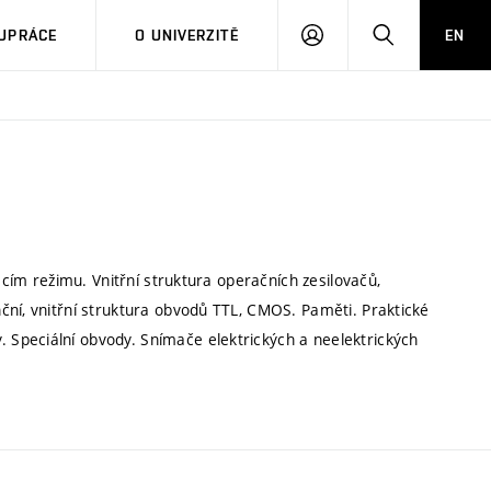
PŘIHLÁSIT
HLEDAT
UPRÁCE
O UNIVERZITĚ
EN
SE
acím režimu. Vnitřní struktura operačních zesilovačů,
ční, vnitřní struktura obvodů TTL, CMOS. Paměti. Praktické
Speciální obvody. Snímače elektrických a neelektrických