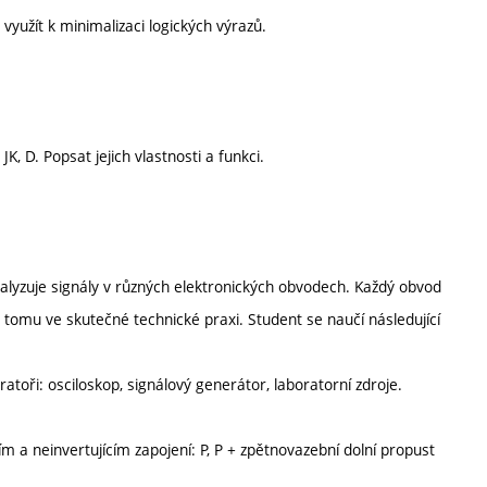
využít k minimalizaci logických výrazů.
K, D. Popsat jejich vlastnosti a funkci.
alyzuje signály v různých elektronických obvodech. Každý obvod
je tomu ve skutečné technické praxi. Student se naučí následující
ratoři: osciloskop, signálový generátor, laboratorní zdroje.
ím a neinvertujícím zapojení: P, P + zpětnovazební dolní propust