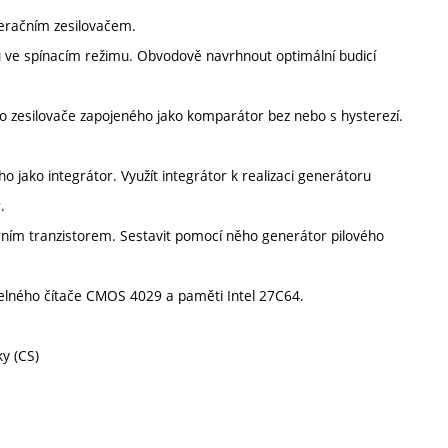
operačním zesilovačem.
ru ve spínacím režimu. Obvodově navrhnout optimální budicí
ho zesilovače zapojeného jako komparátor bez nebo s hysterezí.
o jako integrátor. Využít integrátor k realizaci generátoru
.
lárním tranzistorem. Sestavit pomocí něho generátor pilového
elného čítače CMOS 4029 a paměti Intel 27C64.
ky (CS)