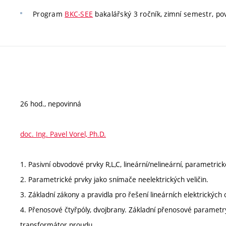
Program
BKC-SEE
bakalářský 3 ročník, zimní semestr, povi
26 hod., nepovinná
doc. Ing. Pavel Vorel, Ph.D.
1. Pasivní obvodové prvky R,L,C, lineární/nelineární, parametri
2. Parametrické prvky jako snímače neelektrických veličin.
3. Základní zákony a pravidla pro řešení lineárních elektrických
4. Přenosové čtyřpóly, dvojbrany. Základní přenosové parametry
transformátor proudu.