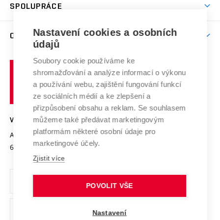
Harmonogram akademického roku
Zpracování osobních údajů studentů
Sociální bezpečí
SPOLUPRÁCE
Celoživotní vzdělávání
Brno
Podpora excelence
Závěrečné práce
Studium bez bariér
Zpracování osobních údajů uchazečů o studium
Firemní spolupráce
Mezinárodní vědecká rada
Nastavení cookies a osobních
O UNIVERZITĚ
Doktorské studium
Podpora podnikání
E-přihláška
údajů
Zahraniční spolupráce
Systém zajišťování kvality výzkumu
Profil univerzity
Spolupráce se školami
Soubory cookie používáme ke
Vysoké
Výzkumné infrastruktury
shromažďování a analýze informací o výkonu
Udržitelná univerzita
učení
Služby univerzity
Transfer znalostí
a používání webu, zajištění fungování funkcí
technické
Podnikavá univerzita / ContriBUTe
Mezinárodní dohody
ze sociálních médií a ke zlepšení a
Open Science
v
Bezpečná univerzita
přizpůsobení obsahu a reklam. Se souhlasem
Univerzitní sítě
Brně
Projekty
můžeme také předávat marketingovým
VYSOKÉ UČENÍ TECHNICKÉ V BRNĚ
Vyznamenání
platformám některé osobní údaje pro
Projekty ze strukturálních fondů
Antonínská 548/1
www.vut.cz
marketingové účely.
Organizační struktura
602 00 Brno
vut@vutbr.cz
Specifický výzkum
Zjistit více
Úřední deska
Ochrana osobních údajů
POVOLIT VŠE
(externí
Pracovní příležitosti
Nastavení
odkaz)