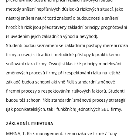
metody snížení nepříznivých důsledků rizikových situací. Jako
nástroj snížení neurčitosti znalostí o budoucnosti a snížení
hrozících rizik jsou představeny základní principy prognózování
(s uvedením jejich základních výhod a nevýhod).
Studenti budou seznámeni se základními postupy měření rizika
firmy a osvojí si tradiční metodické přístupy k praktickému
snižování rizika firmy. Osvojí si klasické principy modelování
změnových procesů firmy, při respektování rizika na jejichž
základě budou schopni aktivně řídit standardní změnové
firemní procesy s respektováním rizikových faktorů. Studenti
budou též schopni řídit standardní změnové procesy strategií
(jak podnikatelských, tak i funkčních) jednotlivých SBU firmy.
ZÁKLADNÍ LITERATURA
MERNA, T. Risk management: řízení rizika ve firmě / Tony