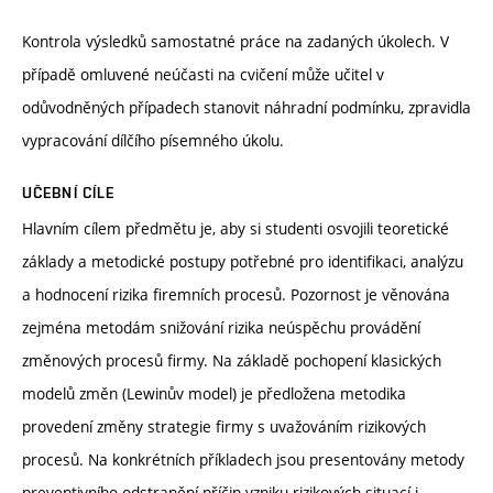
Kontrola výsledků samostatné práce na zadaných úkolech. V
případě omluvené neúčasti na cvičení může učitel v
odůvodněných případech stanovit náhradní podmínku, zpravidla
vypracování dílčího písemného úkolu.
UČEBNÍ CÍLE
Hlavním cílem předmětu je, aby si studenti osvojili teoretické
základy a metodické postupy potřebné pro identifikaci, analýzu
a hodnocení rizika firemních procesů. Pozornost je věnována
zejména metodám snižování rizika neúspěchu provádění
změnových procesů firmy. Na základě pochopení klasických
modelů změn (Lewinův model) je předložena metodika
provedení změny strategie firmy s uvažováním rizikových
procesů. Na konkrétních příkladech jsou presentovány metody
preventivního odstranění příčin vzniku rizikových situací i