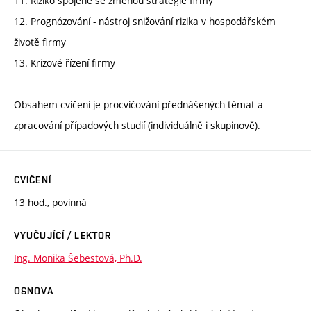
11. Riziko spojené se změnou strategie firmy
12. Prognózování - nástroj snižování rizika v hospodářském
životě firmy
13. Krizové řízení firmy
Obsahem cvičení je procvičování přednášených témat a
zpracování případových studií (individuálně i skupinově).
CVIČENÍ
13 hod., povinná
VYUČUJÍCÍ / LEKTOR
Ing. Monika Šebestová, Ph.D.
OSNOVA