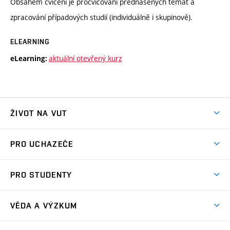
Obsahem cvičení je procvičování přednášených témat a
zpracování případových studií (individuálně i skupinově).
ELEARNING
aktuální otevřený kurz
eLearning:
ŽIVOT NA VUT
Atmosféra VUT
PRO UCHAZEČE
Prostory školy
Proč na VUT
Koleje
PRO STUDENTY
Studijní programy
Stravování
Předměty
Studijní předpisy
Studium a stáže v zahraničí
Stipendia
Dny otevřených dveří
VĚDA A VÝZKUM
Sport na VUT
(externí
Studijní programy
Poplatky za studium
Uznání zahraničního vzdělání
Knihovny
Aktivity pro juniory
Studentský život
odkaz)
Věda a výzkum na VUT