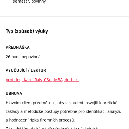
semestr, povinný
Typ (způsob) výuky
PŘEDNÁŠKA
26 hod., nepovinná
VYUČUJÍCÍ / LEKTOR
prof. Ing. Karel Rais, CSc., MBA, dr. h. c.
OSNOVA
Hlavním cílem předmětu je, aby si studenti osvojili teoretické
základy a metodické postupy potřebné pro identifikaci, analýzu
a hodnocení rizika firemních procesů.
Základní tématická náplň přednášek je následující: