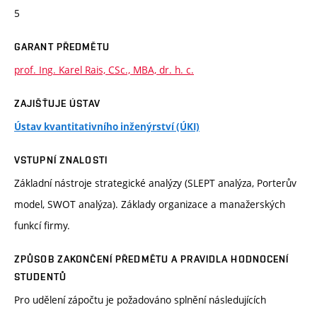
5
GARANT PŘEDMĚTU
prof. Ing. Karel Rais, CSc., MBA, dr. h. c.
ZAJIŠŤUJE ÚSTAV
Ústav kvantitativního inženýrství (ÚKI)
VSTUPNÍ ZNALOSTI
Základní nástroje strategické analýzy (SLEPT analýza, Porterův
model, SWOT analýza). Základy organizace a manažerských
funkcí firmy.
ZPŮSOB ZAKONČENÍ PŘEDMĚTU A PRAVIDLA HODNOCENÍ
STUDENTŮ
Pro udělení zápočtu je požadováno splnění následujících