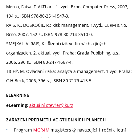
Merna, Faisal F. Al-Thani. 1. vyd., Brno: Computer Press, 2007,
194 s., ISBN 978-80-251-1547-3.
RAIS, K., DOSKOČIL, R.: Risk management. 1.vyd., CERM s.r.o,
Brno, 2007, 152 s., ISBN 978-80-214-3510-0.
SMEJKAL, V. RAIS, K.: Řízení rizik ve firmách a jiných
organizacích. 2. aktual. vyd., Praha: Grada Publishing, a.s.,
2006, 296 s., ISBN 80-247-1667-4.
TICHÝ, M. Ovládání rizika: analýza a management, 1.vyd. Praha:
C.H.Beck, 2006, 396 s., ISBN 80-7179-415-5.
ELEARNING
aktuální otevřený kurz
eLearning:
ZAŘAZENÍ PŘEDMĚTU VE STUDIJNÍCH PLÁNECH
Program
MGR-IM
magisterský navazující 1 ročník, letní