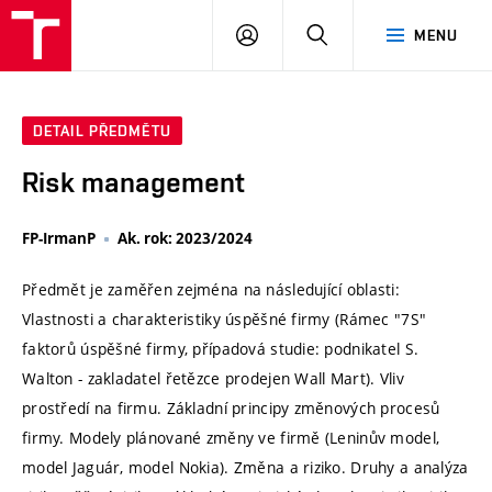
VUT
PŘIHLÁSIT
HLEDAT
MENU
SE
DETAIL PŘEDMĚTU
Risk management
FP-IrmanP
Ak. rok: 2023/2024
Předmět je zaměřen zejména na následující oblasti:
Vlastnosti a charakteristiky úspěšné firmy (Rámec "7S"
faktorů úspěšné firmy, případová studie: podnikatel S.
Walton - zakladatel řetězce prodejen Wall Mart). Vliv
prostředí na firmu. Základní principy změnových procesů
firmy. Modely plánované změny ve firmě (Leninův model,
model Jaguár, model Nokia). Změna a riziko. Druhy a analýza