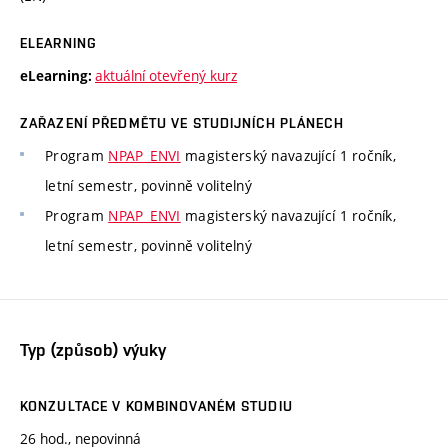
ELEARNING
aktuální otevřený kurz
eLearning:
ZAŘAZENÍ PŘEDMĚTU VE STUDIJNÍCH PLÁNECH
Program
NPAP_ENVI
magisterský navazující 1 ročník,
letní semestr, povinně volitelný
Program
NPAP_ENVI
magisterský navazující 1 ročník,
letní semestr, povinně volitelný
Typ (způsob) výuky
KONZULTACE V KOMBINOVANÉM STUDIU
26 hod., nepovinná