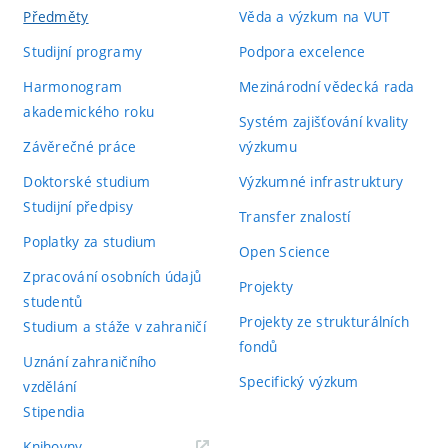
Předměty
Věda a výzkum na VUT
Studijní programy
Podpora excelence
Harmonogram
Mezinárodní vědecká rada
akademického roku
Systém zajišťování kvality
Závěrečné práce
výzkumu
Doktorské studium
Výzkumné infrastruktury
Studijní předpisy
Transfer znalostí
Poplatky za studium
Open Science
Zpracování osobních údajů
Projekty
studentů
Projekty ze strukturálních
Studium a stáže v zahraničí
fondů
Uznání zahraničního
Specifický výzkum
vzdělání
Stipendia
(externí
Knihovny