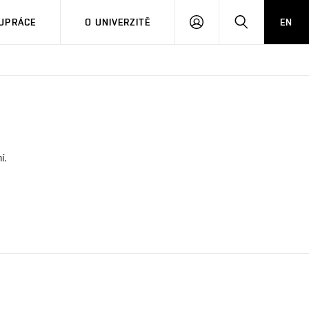
PŘIHLÁSIT
HLEDAT
UPRÁCE
O UNIVERZITĚ
EN
SE
í.