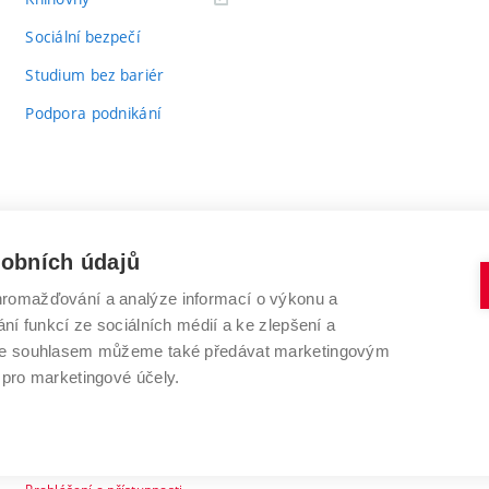
odkaz)
Sociální bezpečí
Studium bez bariér
Podpora podnikání
sobních údajů
romažďování a analýze informací o výkonu a
VYSOKÉ UČENÍ TECHNICKÉ V BRNĚ
ní funkcí ze sociálních médií a ke zlepšení a
Antonínská 548/1
www.vut.cz
 Se souhlasem můžeme také předávat marketingovým
602 00 Brno
vut@vutbr.cz
 pro marketingové účely.
Prohlášení o přístupnosti