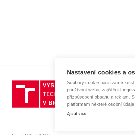
Nastavení cookies a o
Soubory cookie používáme ke sh
Vysoké
používání webu, zajištění fungová
učení
přizpůsobení obsahu a reklam.
technické
platformám některé osobní údaje
v
Brně
Zjistit více
Copyright © 2026 VUT