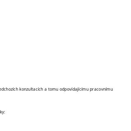
edchozích konzultacích a tomu odpovídajícímu pracovnímu
šky: