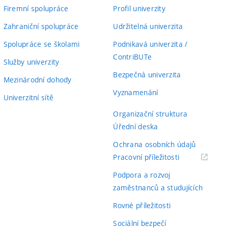
Firemní spolupráce
Profil univerzity
Zahraniční spolupráce
Udržitelná univerzita
Spolupráce se školami
Podnikavá univerzita /
ContriBUTe
Služby univerzity
Bezpečná univerzita
Mezinárodní dohody
Vyznamenání
Univerzitní sítě
Organizační struktura
Úřední deska
Ochrana osobních údajů
(externí
Pracovní příležitosti
odkaz)
Podpora a rozvoj
zaměstnanců a studujících
Rovné příležitosti
Sociální bezpečí