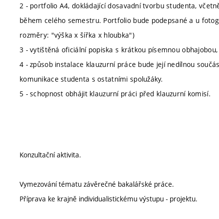
2 - portfolio A4, dokládající dosavadní tvorbu studenta, vč
během celého semestru. Portfolio bude podepsané a u fotograf
rozměry: "výška x šířka x hloubka")
3 - vytištěná oficiální popiska s krátkou písemnou obhajobou,
4 - způsob instalace klauzurní práce bude její nedílnou součás
komunikace studenta s ostatními spolužáky.
5 - schopnost obhájit klauzurní práci před klauzurní komisí.
Konzultační aktivita.
Vymezování tématu závěrečné bakalářské práce.
Příprava ke krajně individualistickému výstupu - projektu.