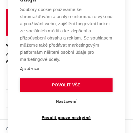
Systém zajišťování kvality výzkumu
Profil univerzity
Spolupráce se školami
Soubory cookie používáme ke
Vysoké
Výzkumné infrastruktury
shromažďování a analýze informací o výkonu
Udržitelná univerzita
učení
Služby univerzity
Transfer znalostí
a používání webu, zajištění fungování funkcí
technické
Podnikavá univerzita / ContriBUTe
Mezinárodní dohody
ze sociálních médií a ke zlepšení a
Open Science
v
Bezpečná univerzita
přizpůsobení obsahu a reklam. Se souhlasem
Univerzitní sítě
Brně
Projekty
můžeme také předávat marketingovým
VYSOKÉ UČENÍ TECHNICKÉ V BRNĚ
Vyznamenání
platformám některé osobní údaje pro
Projekty ze strukturálních fondů
Antonínská 548/1
www.vut.cz
marketingové účely.
Organizační struktura
602 00 Brno
vut@vutbr.cz
Specifický výzkum
Zjistit více
Úřední deska
Ochrana osobních údajů
POVOLIT VŠE
(externí
Pracovní příležitosti
Nastavení
odkaz)
Podpora a rozvoj zaměstnanců a studujících
Povolit pouze nezbytné
Rovné příležitosti
Copyright © 2026 VUT
Sociální bezpečí