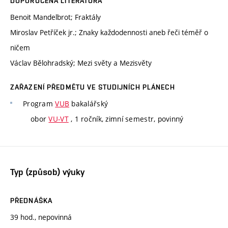
DOPORUČENÁ LITERATURA
Benoit Mandelbrot; Fraktály
Miroslav Petříček jr.; Znaky každodennosti aneb řeči téměř o
ničem
Václav Bělohradský; Mezi světy a Mezisvěty
ZAŘAZENÍ PŘEDMĚTU VE STUDIJNÍCH PLÁNECH
Program
VUB
bakalářský
obor
VU-VT
, 1 ročník, zimní semestr, povinný
Typ (způsob) výuky
PŘEDNÁŠKA
39 hod., nepovinná