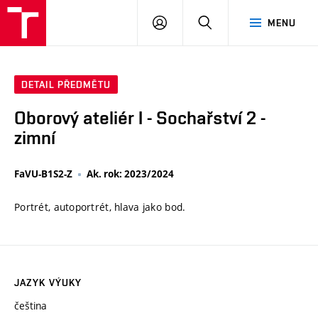
VUT
PŘIHLÁSIT
HLEDAT
MENU
SE
DETAIL PŘEDMĚTU
Oborový ateliér I - Sochařství 2 -
zimní
FaVU-B1S2-Z
Ak. rok: 2023/2024
Portrét, autoportrét, hlava jako bod.
JAZYK VÝUKY
čeština