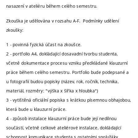
nasazení v ateliéru během celého semestru.
Zkouška je udělována v rozsahu A-F. Podmínky udělení
zkoušky:
1 - povinná fyzická účast na zkoušce.
2 - portfolio A4, dokládající dosavadní tvorbu studenta,
včetně dokumentace procesu vzniku předkládané klauzurní
práce během celého semestru. Portfolio bude podepsané a
u fotografií budou popisky (název, rok, ročník, technika,
materiál, rozměry: "výška x šířka x hloubka")
3 - vytištěná oficiální popiska s krátkou písemnou obhajobou,
která bude u klauzurní práce.
4 - způsob instalace klauzurní práce bude její nedílnou
součástí, včetně celkové ateliérové instalace, dokládající
schopnost komunikace studenta s ostatními spolužáky.