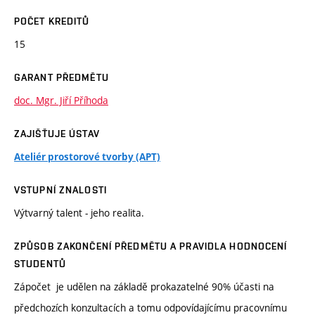
POČET KREDITŮ
15
GARANT PŘEDMĚTU
doc. Mgr. Jiří Příhoda
ZAJIŠŤUJE ÚSTAV
Ateliér prostorové tvorby (APT)
VSTUPNÍ ZNALOSTI
Výtvarný talent - jeho realita.
ZPŮSOB ZAKONČENÍ PŘEDMĚTU A PRAVIDLA HODNOCENÍ
STUDENTŮ
Zápočet je udělen na základě prokazatelné 90% účasti na
předchozích konzultacích a tomu odpovídajícímu pracovnímu