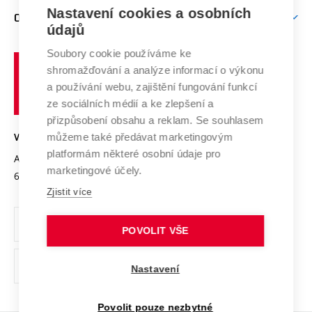
Zpracování osobních údajů uchazečů o studium
Firemní spolupráce
Mezinárodní vědecká rada
Nastavení cookies a osobních
O UNIVERZITĚ
Doktorské studium
Podpora podnikání
E-přihláška
údajů
Zahraniční spolupráce
Systém zajišťování kvality výzkumu
Profil univerzity
Spolupráce se školami
Soubory cookie používáme ke
Vysoké
Výzkumné infrastruktury
shromažďování a analýze informací o výkonu
Udržitelná univerzita
učení
Služby univerzity
Transfer znalostí
a používání webu, zajištění fungování funkcí
technické
Podnikavá univerzita / ContriBUTe
Mezinárodní dohody
ze sociálních médií a ke zlepšení a
Open Science
v
Bezpečná univerzita
přizpůsobení obsahu a reklam. Se souhlasem
Univerzitní sítě
Brně
Projekty
můžeme také předávat marketingovým
VYSOKÉ UČENÍ TECHNICKÉ V BRNĚ
Vyznamenání
platformám některé osobní údaje pro
Projekty ze strukturálních fondů
Antonínská 548/1
www.vut.cz
marketingové účely.
Organizační struktura
602 00 Brno
vut@vutbr.cz
Specifický výzkum
Zjistit více
Úřední deska
Ochrana osobních údajů
POVOLIT VŠE
(externí
Pracovní příležitosti
Nastavení
odkaz)
Podpora a rozvoj zaměstnanců a studujících
Povolit pouze nezbytné
Rovné příležitosti