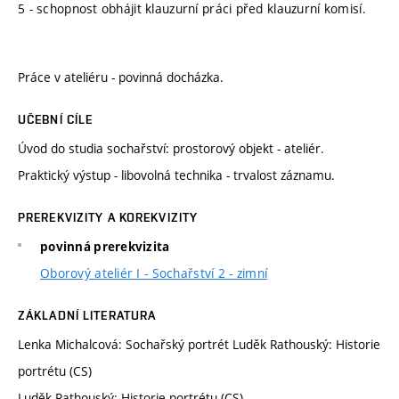
5 - schopnost obhájit klauzurní práci před klauzurní komisí.
Práce v ateliéru - povinná docházka.
UČEBNÍ CÍLE
Úvod do studia sochařství: prostorový objekt - ateliér.
Praktický výstup - libovolná technika - trvalost záznamu.
PREREKVIZITY A KOREKVIZITY
povinná prerekvizita
Oborový ateliér I - Sochařství 2 - zimní
ZÁKLADNÍ LITERATURA
Lenka Michalcová: Sochařský portrét Luděk Rathouský: Historie
portrétu (CS)
Luděk Rathouský: Historie portrétu (CS)