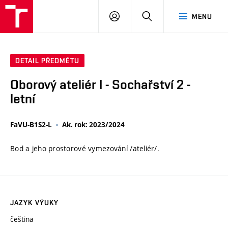
VUT
PŘIHLÁSIT
HLEDAT
MENU
SE
DETAIL PŘEDMĚTU
Oborový ateliér I - Sochařství 2 -
letní
FaVU-B1S2-L
Ak. rok: 2023/2024
Bod a jeho prostorové vymezování /ateliér/.
JAZYK VÝUKY
čeština