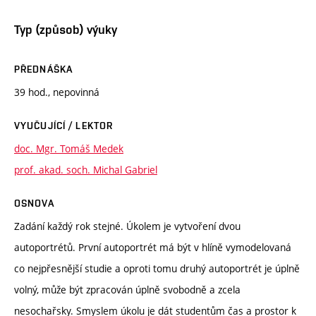
Typ (způsob) výuky
PŘEDNÁŠKA
39 hod., nepovinná
VYUČUJÍCÍ / LEKTOR
doc. Mgr. Tomáš Medek
prof. akad. soch. Michal Gabriel
OSNOVA
Zadání každý rok stejné. Úkolem je vytvoření dvou
autoportrétů. První autoportrét má být v hlíně vymodelovaná
co nejpřesnější studie a oproti tomu druhý autoportrét je úplně
volný, může být zpracován úplně svobodně a zcela
nesochařsky. Smyslem úkolu je dát studentům čas a prostor k