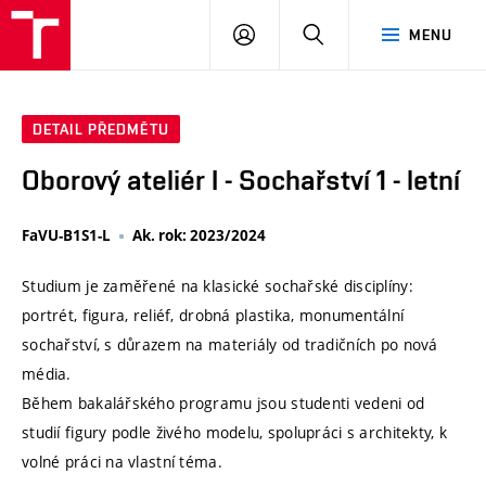
VUT
PŘIHLÁSIT
HLEDAT
MENU
SE
DETAIL PŘEDMĚTU
Oborový ateliér I - Sochařství 1 - letní
FaVU-B1S1-L
Ak. rok: 2023/2024
Studium je zaměřené na klasické sochařské disciplíny:
portrét, figura, reliéf, drobná plastika, monumentální
sochařství, s důrazem na materiály od tradičních po nová
média.
Během bakalářského programu jsou studenti vedeni od
studií figury podle živého modelu, spolupráci s architekty, k
volné práci na vlastní téma.