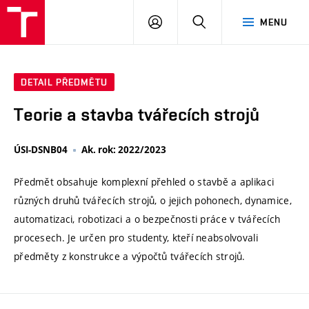
VUT
PŘIHLÁSIT
HLEDAT
MENU
SE
DETAIL PŘEDMĚTU
Teorie a stavba tvářecích strojů
ÚSI-DSNB04
Ak. rok: 2022/2023
Předmět obsahuje komplexní přehled o stavbě a aplikaci
různých druhů tvářecích strojů, o jejich pohonech, dynamice,
automatizaci, robotizaci a o bezpečnosti práce v tvářecích
procesech. Je určen pro studenty, kteří neabsolvovali
předměty z konstrukce a výpočtů tvářecích strojů.