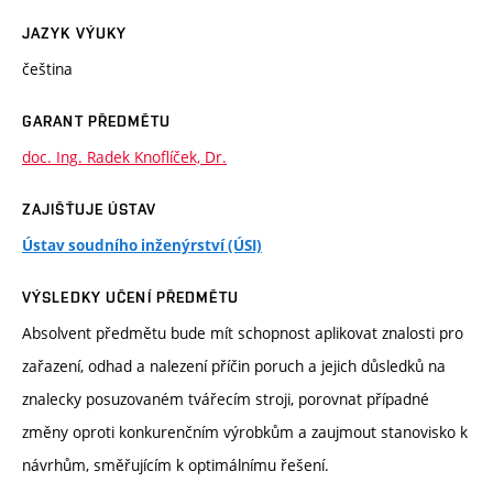
JAZYK VÝUKY
čeština
GARANT PŘEDMĚTU
doc. Ing. Radek Knoflíček, Dr.
ZAJIŠŤUJE ÚSTAV
Ústav soudního inženýrství (ÚSI)
VÝSLEDKY UČENÍ PŘEDMĚTU
Absolvent předmětu bude mít schopnost aplikovat znalosti pro
zařazení, odhad a nalezení příčin poruch a jejich důsledků na
znalecky posuzovaném tvářecím stroji, porovnat případné
změny oproti konkurenčním výrobkům a zaujmout stanovisko k
návrhům, směřujícím k optimálnímu řešení.