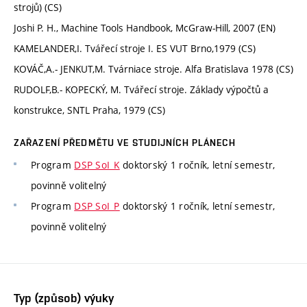
strojů) (CS)
Joshi P. H., Machine Tools Handbook, McGraw-Hill, 2007 (EN)
KAMELANDER,I. Tvářecí stroje I. ES VUT Brno,1979 (CS)
KOVÁČ,A.- JENKUT,M. Tvárniace stroje. Alfa Bratislava 1978 (CS)
RUDOLF,B.- KOPECKÝ, M. Tvářecí stroje. Základy výpočtů a
konstrukce, SNTL Praha, 1979 (CS)
ZAŘAZENÍ PŘEDMĚTU VE STUDIJNÍCH PLÁNECH
Program
DSP SoI_K
doktorský 1 ročník, letní semestr,
povinně volitelný
Program
DSP SoI_P
doktorský 1 ročník, letní semestr,
povinně volitelný
Typ (způsob) výuky