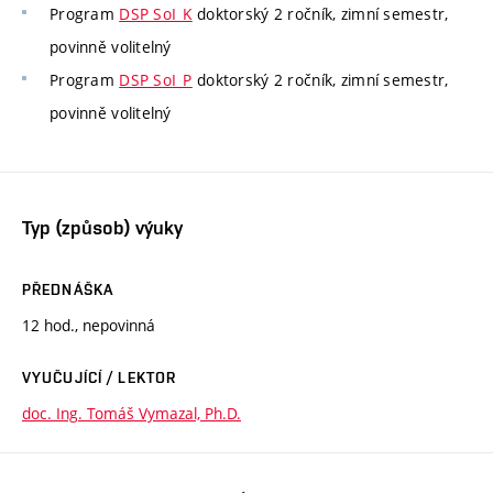
Program
DSP SoI_K
doktorský 2 ročník, zimní semestr,
povinně volitelný
Program
DSP SoI_P
doktorský 2 ročník, zimní semestr,
povinně volitelný
Typ (způsob) výuky
PŘEDNÁŠKA
12 hod., nepovinná
VYUČUJÍCÍ / LEKTOR
doc. Ing. Tomáš Vymazal, Ph.D.