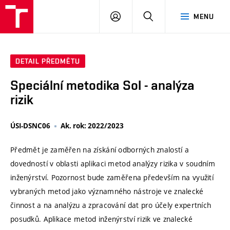
VUT
PŘIHLÁSIT
HLEDAT
MENU
SE
DETAIL PŘEDMĚTU
Speciální metodika SoI - analýza
rizik
ÚSI-DSNC06
Ak. rok: 2022/2023
Předmět je zaměřen na získání odborných znalostí a
dovedností v oblasti aplikaci metod analýzy rizika v soudním
inženýrství. Pozornost bude zaměřena především na využití
vybraných metod jako významného nástroje ve znalecké
činnost a na analýzu a zpracování dat pro účely expertních
posudků. Aplikace metod inženýrství rizik ve znalecké