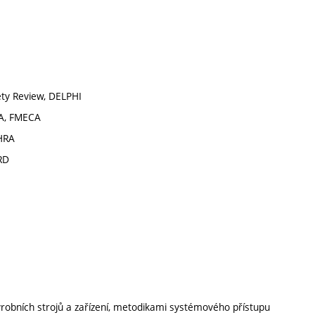
fety Review, DELPHI
EA, FMECA
 HRA
BRD
obních strojů a zařízení, metodikami systémového přístupu