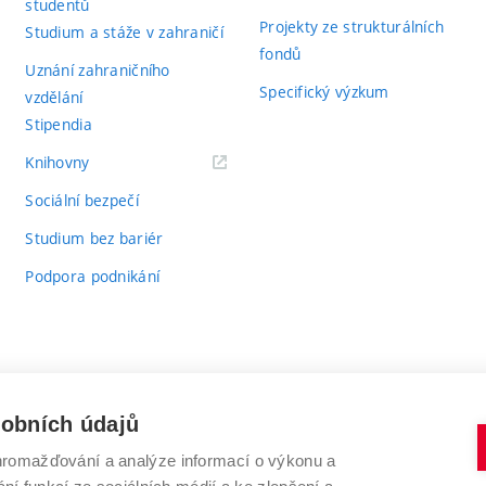
studentů
Projekty ze strukturálních
Studium a stáže v zahraničí
fondů
Uznání zahraničního
Specifický výzkum
vzdělání
Stipendia
(externí
Knihovny
odkaz)
Sociální bezpečí
Studium bez bariér
Podpora podnikání
sobních údajů
romažďování a analýze informací o výkonu a
VYSOKÉ UČENÍ TECHNICKÉ V BRNĚ