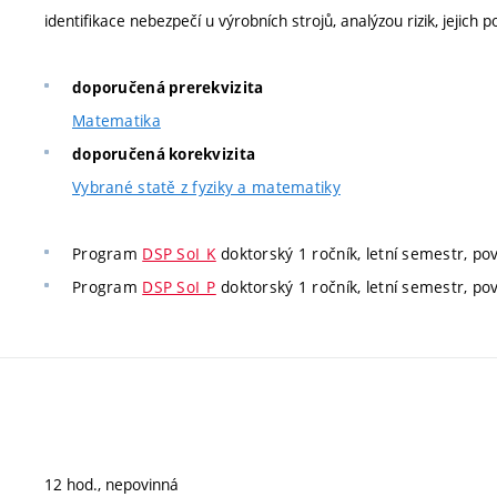
identifikace nebezpečí u výrobních strojů, analýzou rizik, jejich
doporučená prerekvizita
Matematika
doporučená korekvizita
Vybrané statě z fyziky a matematiky
Program
DSP SoI_K
doktorský 1 ročník, letní semestr, pov
Program
DSP SoI_P
doktorský 1 ročník, letní semestr, pov
12 hod., nepovinná