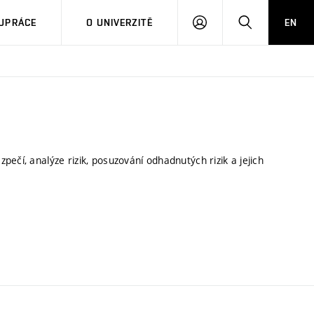
PŘIHLÁSIT
HLEDAT
UPRÁCE
O UNIVERZITĚ
EN
SE
ečí, analýze rizik, posuzování odhadnutých rizik a jejich