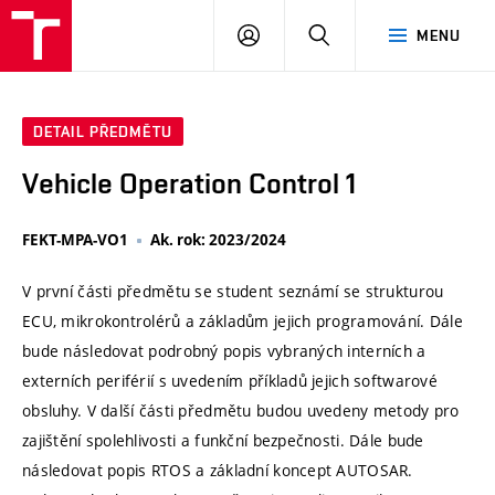
VUT
PŘIHLÁSIT
HLEDAT
MENU
SE
DETAIL PŘEDMĚTU
Vehicle Operation Control 1
FEKT-MPA-VO1
Ak. rok: 2023/2024
V první části předmětu se student seznámí se strukturou
ECU, mikrokontrolérů a základům jejich programování. Dále
bude následovat podrobný popis vybraných interních a
externích periférií s uvedením příkladů jejich softwarové
obsluhy. V další části předmětu budou uvedeny metody pro
zajištění spolehlivosti a funkční bezpečnosti. Dále bude
následovat popis RTOS a základní koncept AUTOSAR.