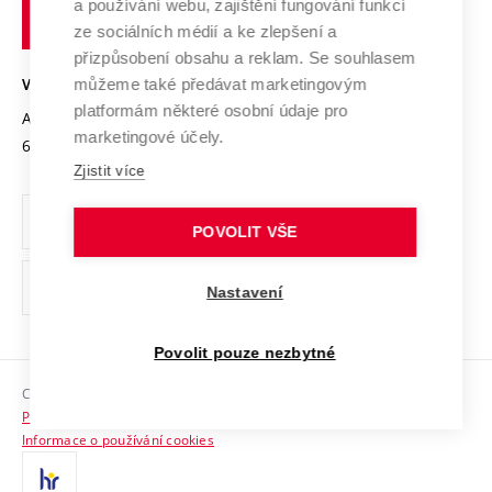
Transfer znalostí
a používání webu, zajištění fungování funkcí
technické
Podnikavá univerzita / ContriBUTe
Mezinárodní dohody
ze sociálních médií a ke zlepšení a
Open Science
v
Bezpečná univerzita
přizpůsobení obsahu a reklam. Se souhlasem
Univerzitní sítě
Brně
Projekty
můžeme také předávat marketingovým
VYSOKÉ UČENÍ TECHNICKÉ V BRNĚ
Vyznamenání
platformám některé osobní údaje pro
Projekty ze strukturálních fondů
Antonínská 548/1
www.vut.cz
marketingové účely.
Organizační struktura
602 00 Brno
vut@vutbr.cz
Specifický výzkum
Zjistit více
Úřední deska
Ochrana osobních údajů
POVOLIT VŠE
(externí
Pracovní příležitosti
Nastavení
odkaz)
Podpora a rozvoj zaměstnanců a studujících
Povolit pouze nezbytné
Rovné příležitosti
Copyright © 2026 VUT
Sociální bezpečí
Prohlášení o přístupnosti
HR Award
Informace o používání cookies
Kontakty