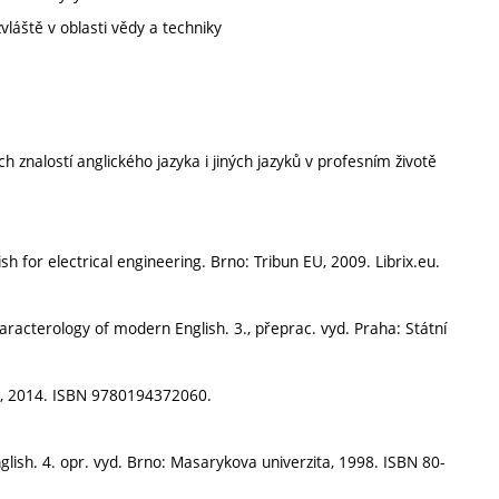
vláště v oblasti vědy a techniky
ch znalostí anglického jazyka i jiných jazyků v profesním životě
 for electrical engineering. Brno: Tribun EU, 2009. Librix.eu.
racterology of modern English. 3., přeprac. vyd. Praha: Státní
s, 2014. ISBN 9780194372060.
lish. 4. opr. vyd. Brno: Masarykova univerzita, 1998. ISBN 80-