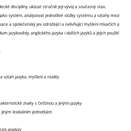
cké disciplíny, ukázat stručně její vývoj a současný stav,
jako systém, analyzovat jednotlivé složky systému a vztahy mezi
ce a společenský jev odrážející a ovlivňující myšlení mluvčích a
dium jazykovědy, anglického jazyka i dalších jazyků a jejich použití
.
a vztah jazyka, myšlení a reality
akteristické znaky s češtinou a jinými jazyky
k jiným lexikálním jednotkám
rzní analýzy