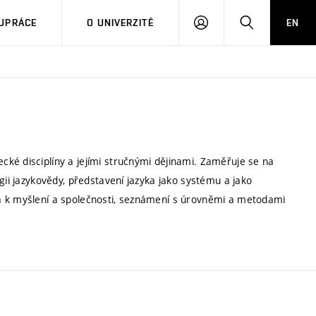
PŘIHLÁSIT
HLEDAT
UPRÁCE
O UNIVERZITĚ
EN
SE
ké disciplíny a jejími stručnými dějinami. Zaměřuje se na
gii jazykovědy, představení jazyka jako systému a jako
a k myšlení a společnosti, seznámení s úrovněmi a metodami