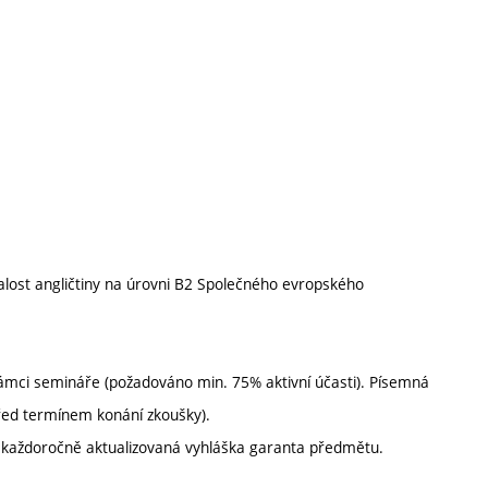
alost angličtiny na úrovni B2 Společného evropského
rámci semináře (požadováno min. 75% aktivní účasti). Písemná
před termínem konání zkoušky).
í každoročně aktualizovaná vyhláška garanta předmětu.