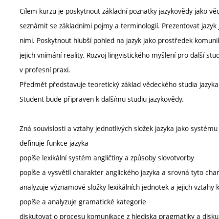
Cílem kurzu je poskytnout základní poznatky jazykovědy jako věde
seznámit se základními pojmy a terminologií. Prezentovat jazyk 
nimi. Poskytnout hlubší pohled na jazyk jako prostředek komunika
jejich vnímání reality. Rozvoj lingvistického myšlení pro další stu
v profesní praxi.
Předmět představuje teoretický základ vědeckého studia jazyka
Student bude připraven k dalšímu studiu jazykovědy.
Zná souvislosti a vztahy jednotlivých složek jazyka jako systému 
definuje funkce jazyka
popíše lexikální systém angličtiny a způsoby slovotvorby
popíše a vysvětlí charakter anglického jazyka a srovná tyto char
analyzuje významové složky lexikálních jednotek a jejich vztahy 
popíše a analyzuje gramatické kategorie
diskutovat o procesu komunikace z hlediska pragmatiky a disku