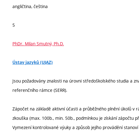
angličtina, čeština
5
PhDr. Milan Smutný, Ph.D.
Ústav jazyků (UJAZ)
Jsou požadovány znalosti na úrovni středoškolského studia a zn
referenčního rámce (SERR).
Zápočet na základě aktivní účasti a průběžného plnění úkolů v 
zkouška (max. 100b., min. 50b., podmínkou je získání zápočtu 
Vymezení kontrolované výuky a způsob jejího provádění stanov