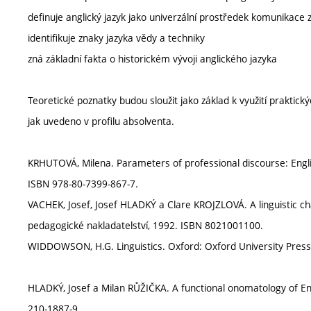
definuje anglický jazyk jako univerzální prostředek komunikace z
identifikuje znaky jazyka vědy a techniky
zná základní fakta o historickém vývoji anglického jazyka
Teoretické poznatky budou sloužit jako základ k využití praktický
jak uvedeno v profilu absolventa.
KRHUTOVÁ, Milena. Parameters of professional discourse: English
ISBN 978-80-7399-867-7.
VACHEK, Josef, Josef HLADKÝ a Clare KROJZLOVÁ. A linguistic cha
pedagogické nakladatelství, 1992. ISBN 8021001100.
WIDDOWSON, H.G. Linguistics. Oxford: Oxford University Pres
HLADKÝ, Josef a Milan RŮŽIČKA. A functional onomatology of Eng
210-1887-9.