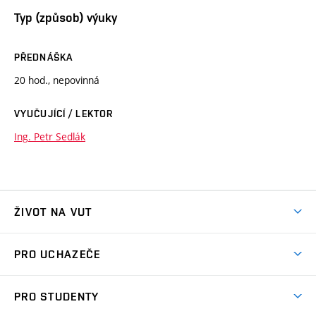
Typ (způsob) výuky
PŘEDNÁŠKA
20 hod., nepovinná
VYUČUJÍCÍ / LEKTOR
Ing. Petr Sedlák
ŽIVOT NA VUT
Atmosféra VUT
PRO UCHAZEČE
Prostory školy
Proč na VUT
Koleje
PRO STUDENTY
Studijní programy
Stravování