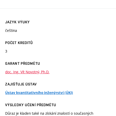
JAZYK VÝUKY
čeština
POČET KREDITŮ
3
GARANT PŘEDMĚTU
doc. Ing. Vít Novotný, Ph.D.
ZAJIŠŤUJE ÚSTAV
Ústav kvantitativního inženýrství (ÚKI)
VÝSLEDKY UČENÍ PŘEDMĚTU
Důraz je kladen také na získání znalostí o současných