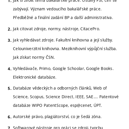
Jak si zvolit téma bakalářské práce. Ústavy FSI, čím se
zabývají. Význam vedoucího bakalářské práce.
Předběžné a finální zadání BP a další administrativa.
Jak citovat zdroje, normy, nástroje, CitacePro.
Jak vyhledávat zdroje. Fakultní knihovna a její služby.
Celouniverzitní knihovna. Meziknihovní výpůjční služba.
Jak získat normy ČSN.
Vyhledávače, Primo, Google Schoolar, Google Books.
Elektronické databáze.
Databáze vědeckých a odborných článků, Web of
Science, Scopus, Science Direct, IEEE, SAE…. Patentové
databáze WIPO PatentScope, esp@cenet, ÚPT.
Autorské právo, plagiátorství, co je šedá zóna.
Softwarové nástroje pro práci se zdroji, tvorbu