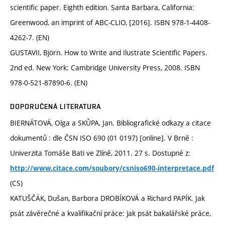
scientific paper. Eighth edition. Santa Barbara, California:
Greenwood, an imprint of ABC-CLIO, [2016]. ISBN 978-1-4408-
4262-7. (EN)
GUSTAVII, Björn. How to Write and Ilustrate Scientific Papers.
2nd ed. New York: Cambridge University Press, 2008. ISBN
978-0-521-87890-6. (EN)
DOPORUČENÁ LITERATURA
BIERNÁTOVÁ, Olga a SKŮPA, Jan. Bibliografické odkazy a citace
dokumentů : dle ČSN ISO 690 (01 0197) [online]. V Brně :
Univerzita Tomáše Bati ve Zlíně, 2011. 27 s. Dostupné z:
http://www.citace.com/soubory/csniso690-interpretace.pdf
(CS)
KATUŠČÁK, Dušan, Barbora DROBÍKOVÁ a Richard PAPÍK. Jak
psát závěrečné a kvalifikační práce: jak psát bakalářské práce,