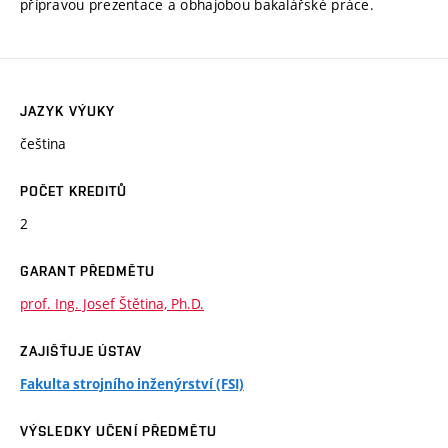
přípravou prezentace a obhajobou bakalářské práce.
JAZYK VÝUKY
čeština
POČET KREDITŮ
2
GARANT PŘEDMĚTU
prof. Ing. Josef Štětina, Ph.D.
ZAJIŠŤUJE ÚSTAV
Fakulta strojního inženýrství (FSI)
VÝSLEDKY UČENÍ PŘEDMĚTU