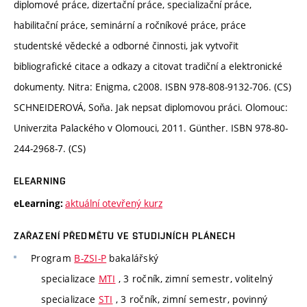
diplomové práce, dizertační práce, specializační práce,
habilitační práce, seminární a ročníkové práce, práce
studentské vědecké a odborné činnosti, jak vytvořit
bibliografické citace a odkazy a citovat tradiční a elektronické
dokumenty. Nitra: Enigma, c2008. ISBN 978-808-9132-706. (CS)
SCHNEIDEROVÁ, Soňa. Jak nepsat diplomovou práci. Olomouc:
Univerzita Palackého v Olomouci, 2011. Günther. ISBN 978-80-
244-2968-7. (CS)
ELEARNING
aktuální otevřený kurz
eLearning:
ZAŘAZENÍ PŘEDMĚTU VE STUDIJNÍCH PLÁNECH
Program
B-ZSI-P
bakalářský
specializace
MTI
, 3 ročník, zimní semestr, volitelný
specializace
STI
, 3 ročník, zimní semestr, povinný