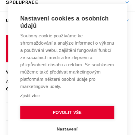
SPOLUPRÁCE
Celoživotní vzdělávání
Brno
Podpora excelence
Závěrečné práce
Studium bez bariér
Zpracování osobních údajů uchazečů o studium
Firemní spolupráce
Mezinárodní vědecká rada
Nastavení cookies a osobních
O UNIVERZITĚ
Doktorské studium
Podpora podnikání
E-přihláška
údajů
Zahraniční spolupráce
Systém zajišťování kvality výzkumu
Profil univerzity
Spolupráce se školami
Soubory cookie používáme ke
Vysoké
Výzkumné infrastruktury
shromažďování a analýze informací o výkonu
Udržitelná univerzita
učení
Služby univerzity
Transfer znalostí
a používání webu, zajištění fungování funkcí
technické
Podnikavá univerzita / ContriBUTe
Mezinárodní dohody
ze sociálních médií a ke zlepšení a
Open Science
v
Bezpečná univerzita
přizpůsobení obsahu a reklam. Se souhlasem
Univerzitní sítě
Brně
Projekty
můžeme také předávat marketingovým
VYSOKÉ UČENÍ TECHNICKÉ V BRNĚ
Vyznamenání
platformám některé osobní údaje pro
Projekty ze strukturálních fondů
Antonínská 548/1
www.vut.cz
marketingové účely.
Organizační struktura
602 00 Brno
vut@vutbr.cz
Specifický výzkum
Zjistit více
Úřední deska
Ochrana osobních údajů
POVOLIT VŠE
(externí
Pracovní příležitosti
Nastavení
odkaz)