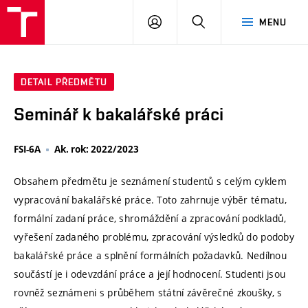
VUT
PŘIHLÁSIT
HLEDAT
MENU
SE
DETAIL PŘEDMĚTU
Seminář k bakalářské práci
FSI-6A
Ak. rok: 2022/2023
Obsahem předmětu je seznámení studentů s celým cyklem
vypracování bakalářské práce. Toto zahrnuje výběr tématu,
formální zadaní práce, shromáždění a zpracování podkladů,
vyřešení zadaného problému, zpracování výsledků do podoby
bakalářské práce a splnění formálních požadavků. Nedílnou
součástí je i odevzdání práce a její hodnocení. Studenti jsou
rovněž seznámeni s průběhem státní závěrečné zkoušky, s