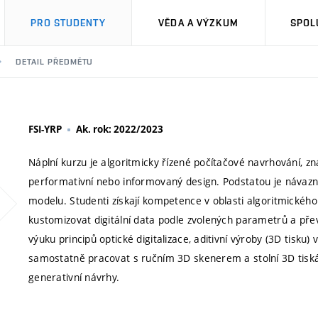
PRO STUDENTY
VĚDA A VÝZKUM
SPOL
DETAIL PŘEDMĚTU
FSI-YRP
Ak. rok: 2022/2023
Náplní kurzu je algoritmicky řízené počítačové navrhování, z
performativní nebo informovaný design. Podstatou je návazno
modelu. Studenti získají kompetence v oblasti algoritmického
kustomizovat digitální data podle zvolených parametrů a přev
výuku principů optické digitalizace, aditivní výroby (3D tisku
samostatně pracovat s ručním 3D skenerem a stolní 3D tis
generativní návrhy.