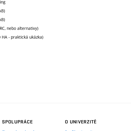
cing
AB)
AB)
C, nebo alternativy)
HA - praktická ukázka)
SPOLUPRÁCE
O UNIVERZITĚ