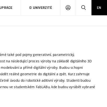
PŘIHLÁSIT
HLEDAT
UPRÁCE
O UNIVERZITĚ
EN
SE
námé také pod pojmy generativní, parametrický,
st na následující proces výroby na základě digitálního 3D
 modelování a přímé digitální výroby. Budou schopni
ádět reálné geometrie do digitální a zpět. Kurz zahrnuje
) včetně úvodu do robotické aditivní výroby. Studenti budou
kárnou ve studentském FabLABu, kde budou vyrábět vybrané