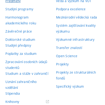
Předměty
Věda a výzkum na VUT
Studijní programy
Podpora excelence
Harmonogram
Mezinárodní vědecká rada
akademického roku
Systém zajišťování kvality
Závěrečné práce
výzkumu
Doktorské studium
Výzkumné infrastruktury
Studijní předpisy
Transfer znalostí
Poplatky za studium
Open Science
Zpracování osobních údajů
Projekty
studentů
Projekty ze strukturálních
Studium a stáže v zahraničí
fondů
Uznání zahraničního
Specifický výzkum
vzdělání
Stipendia
(externí
Knihovny