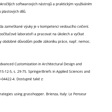
okročilých softwarových nástrojů a praktickým využíváním
 plastových dílů.
ada zameškané výuky je v kompetenci vedoucího cvičení.
očítačové laboratoři a pracovat na úkolech a vyčkat
ody obdobné důvodům podle zákoníku práce, např. nemoc.
dvanced Customization in Architectural Design and
15-12-5, s. 29-75. SpringerBriefs in Applied Sciences and
-04422-4. Dostupné také z:
ategies using grasshopper. Brienza, Italy: Le Penseur