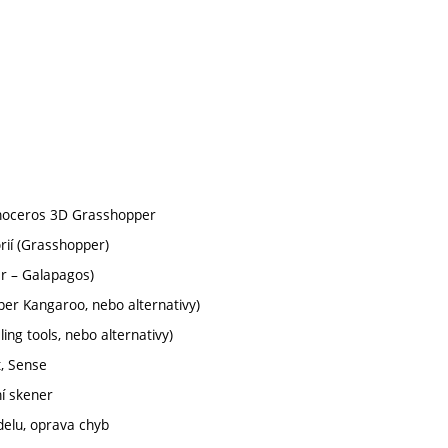
inoceros 3D Grasshopper
rií (Grasshopper)
er – Galapagos)
per Kangaroo, nebo alternativy)
ng tools, nebo alternativy)
t, Sense
ní skener
delu, oprava chyb