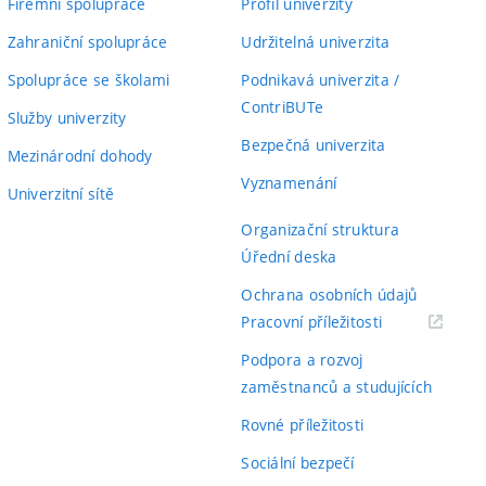
Firemní spolupráce
Profil univerzity
Zahraniční spolupráce
Udržitelná univerzita
Spolupráce se školami
Podnikavá univerzita /
ContriBUTe
Služby univerzity
Bezpečná univerzita
Mezinárodní dohody
Vyznamenání
Univerzitní sítě
Organizační struktura
Úřední deska
Ochrana osobních údajů
(externí
Pracovní příležitosti
odkaz)
Podpora a rozvoj
zaměstnanců a studujících
Rovné příležitosti
Sociální bezpečí