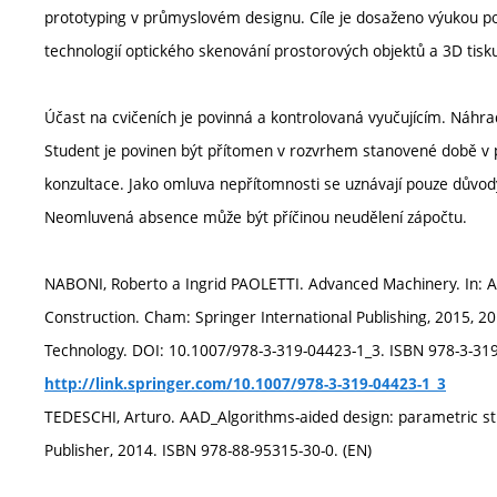
prototyping v průmyslovém designu. Cíle je dosaženo výukou p
technologií optického skenování prostorových objektů a 3D tisku
Účast na cvičeních je povinná a kontrolovaná vyučujícím. Náhr
Student je povinen být přítomen v rozvrhem stanovené době v p
konzultace. Jako omluva nepřítomnosti se uznávají pouze dův
Neomluvená absence může být příčinou neudělení zápočtu.
NABONI, Roberto a Ingrid PAOLETTI. Advanced Machinery. In: A
Construction. Cham: Springer International Publishing, 2015, 20
Technology. DOI: 10.1007/978-3-319-04423-1_3. ISBN 978-3-319
http://link.springer.com/10.1007/978-3-319-04423-1_3
TEDESCHI, Arturo. AAD_Algorithms-aided design: parametric str
Publisher, 2014. ISBN 978-88-95315-30-0. (EN)