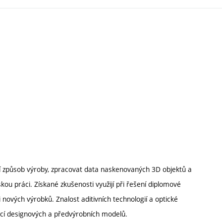
ní způsob výroby, zpracovat data naskenovaných 3D objektů a
kou práci. Získané zkušenosti využijí při řešení diplomové
 nových výrobků. Znalost aditivních technologií a optické
zací designových a předvýrobních modelů.