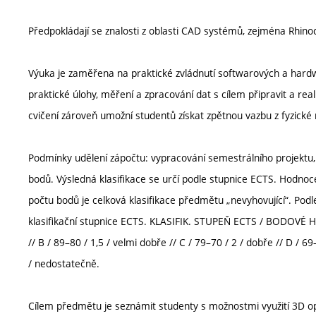
Předpokládají se znalosti z oblasti CAD systémů, zejména Rhino
Výuka je zaměřena na praktické zvládnutí softwarových a hard
praktické úlohy, měření a zpracování dat s cílem připravit a rea
cvičení zároveň umožní studentů získat zpětnou vazbu z fyzické 
Podmínky udělení zápočtu: vypracování semestrálního projektu, 
bodů. Výsledná klasifikace se určí podle stupnice ECTS. Hodnoc
počtu bodů je celková klasifikace předmětu „nevyhovující“. Podl
klasifikační stupnice ECTS. KLASIFIK. STUPEŇ ECTS / BODOVÉ 
// B / 89–80 / 1,5 / velmi dobře // C / 79–70 / 2 / dobře // D / 69
/ nedostatečně.
Cílem předmětu je seznámit studenty s možnostmi využití 3D opti