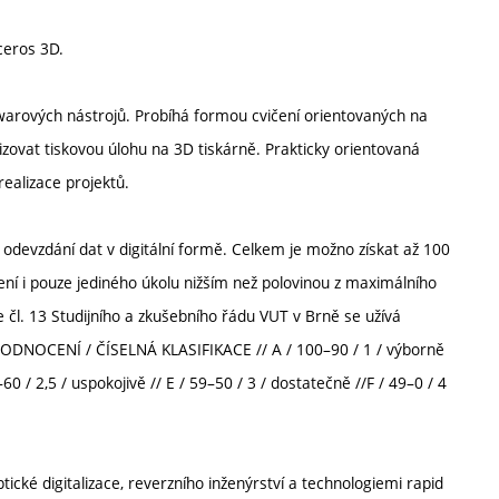
ceros 3D.
warových nástrojů. Probíhá formou cvičení orientovaných na
lizovat tiskovou úlohu na 3D tiskárně. Prakticky orientovaná
realizace projektů.
odevzdání dat v digitální formě. Celkem je možno získat až 100
ení i pouze jediného úkolu nižším než polovinou z maximálního
e čl. 13 Studijního a zkušebního řádu VUT v Brně se užívá
HODNOCENÍ / ČÍSELNÁ KLASIFIKACE // A / 100–90 / 1 / výborně
–60 / 2,5 / uspokojivě // E / 59–50 / 3 / dostatečně //F / 49–0 / 4
cké digitalizace, reverzního inženýrství a technologiemi rapid