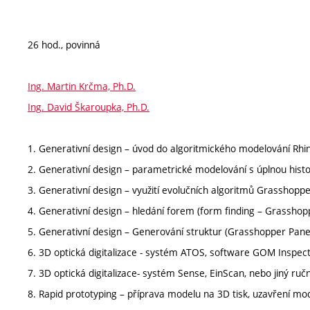
26 hod., povinná
Ing. Martin Krčma, Ph.D.
Ing. David Škaroupka, Ph.D.
1. Generativní design – úvod do algoritmického modelování Rh
2. Generativní design – parametrické modelování s úplnou histo
3. Generativní design – využití evolučních algoritmů Grasshopp
4. Generativní design – hledání forem (form finding – Grasshop
5. Generativní design – Generování struktur (Grasshopper Paneli
6. 3D optická digitalizace - systém ATOS, software GOM Inspec
7. 3D optická digitalizace- systém Sense, EinScan, nebo jiný ruč
8. Rapid prototyping – příprava modelu na 3D tisk, uzavření mo