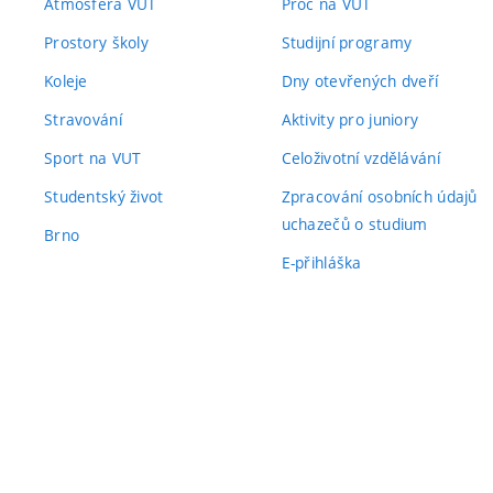
Atmosféra VUT
Proč na VUT
Prostory školy
Studijní programy
Koleje
Dny otevřených dveří
Stravování
Aktivity pro juniory
Sport na VUT
Celoživotní vzdělávání
Studentský život
Zpracování osobních údajů
uchazečů o studium
Brno
E-přihláška