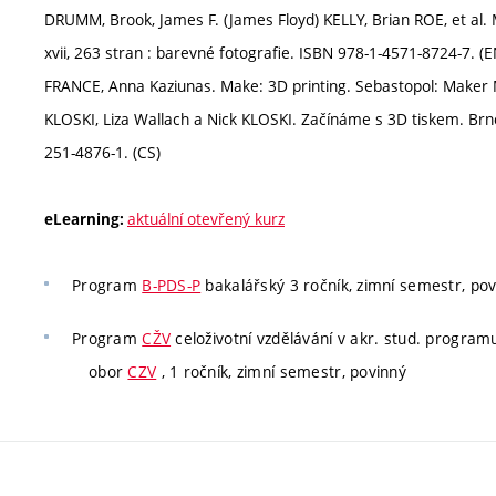
DRUMM, Brook, James F. (James Floyd) KELLY, Brian ROE, et al. 
xvii, 263 stran : barevné fotografie. ISBN 978-1-4571-8724-7. (E
FRANCE, Anna Kaziunas. Make: 3D printing. Sebastopol: Maker Med
KLOSKI, Liza Wallach a Nick KLOSKI. Začínáme s 3D tiskem. Brno
251-4876-1. (CS)
aktuální otevřený kurz
eLearning:
Program
B-PDS-P
bakalářský 3 ročník, zimní semestr, po
Program
CŽV
celoživotní vzdělávání v akr. stud. program
obor
CZV
, 1 ročník, zimní semestr, povinný