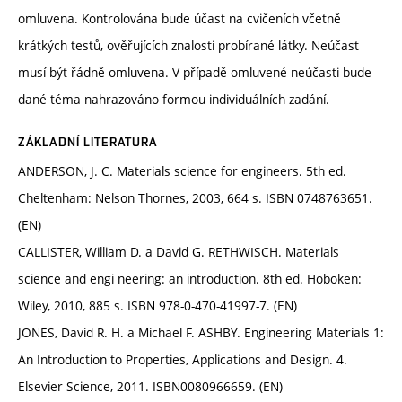
omluvena. Kontrolována bude účast na cvičeních včetně
krátkých testů, ověřujících znalosti probírané látky. Neúčast
musí být řádně omluvena. V případě omluvené neúčasti bude
dané téma nahrazováno formou individuálních zadání.
ZÁKLADNÍ LITERATURA
ANDERSON, J. C. Materials science for engineers. 5th ed.
Cheltenham: Nelson Thornes, 2003, 664 s. ISBN 0748763651.
(EN)
CALLISTER, William D. a David G. RETHWISCH. Materials
science and engi neering: an introduction. 8th ed. Hoboken:
Wiley, 2010, 885 s. ISBN 978-0-470-41997-7. (EN)
JONES, David R. H. a Michael F. ASHBY. Engineering Materials 1:
An Introduction to Properties, Applications and Design. 4.
Elsevier Science, 2011. ISBN0080966659. (EN)