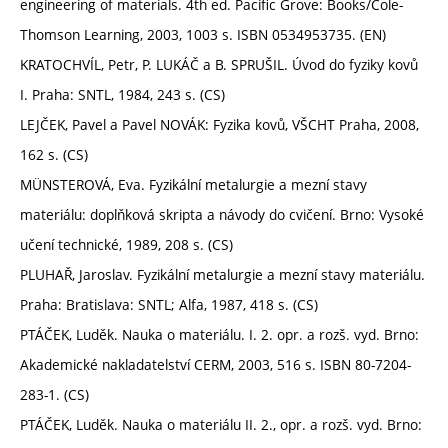
engineering of materials. 4th ed. Pacific Grove: Books/Cole-
Thomson Learning, 2003, 1003 s. ISBN 0534953735. (EN)
KRATOCHVÍL, Petr, P. LUKÁČ a B. SPRUŠIL. Úvod do fyziky kovů
I. Praha: SNTL, 1984, 243 s. (CS)
LEJČEK, Pavel a Pavel NOVÁK: Fyzika kovů, VŠCHT Praha, 2008,
162 s. (CS)
MÜNSTEROVÁ, Eva. Fyzikální metalurgie a mezní stavy
materiálu: doplňková skripta a návody do cvičení. Brno: Vysoké
učení technické, 1989, 208 s. (CS)
PLUHAŘ, Jaroslav. Fyzikální metalurgie a mezní stavy materiálu.
Praha: Bratislava: SNTL; Alfa, 1987, 418 s. (CS)
PTÁČEK, Luděk. Nauka o materiálu. I. 2. opr. a rozš. vyd. Brno:
Akademické nakladatelství CERM, 2003, 516 s. ISBN 80-7204-
283-1. (CS)
PTÁČEK, Luděk. Nauka o materiálu II. 2., opr. a rozš. vyd. Brno: