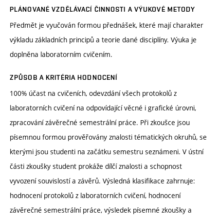
PLÁNOVANÉ VZDĚLÁVACÍ ČINNOSTI A VÝUKOVÉ METODY
Předmět je vyučován formou přednášek, které mají charakter
výkladu základních principů a teorie dané disciplíny. Výuka je
doplněna laboratorním cvičením.
ZPŮSOB A KRITÉRIA HODNOCENÍ
100% účast na cvičeních, odevzdání všech protokolů z
laboratorních cvičení na odpovídající věcné i grafické úrovni,
zpracování závěrečné semestrální práce. Při zkoušce jsou
písemnou formou prověřovány znalosti tématických okruhů, se
kterými jsou studenti na začátku semestru seznámeni. V ústní
části zkoušky student prokáže dílčí znalosti a schopnost
vyvození souvislostí a závěrů. Výsledná klasifikace zahrnuje:
hodnocení protokolů z laboratorních cvičení, hodnocení
závěrečné semestrální práce, výsledek písemné zkoušky a