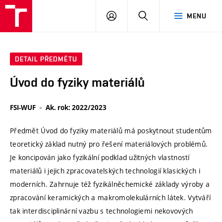
VUT
PŘIHLÁSIT
HLEDAT
MENU
SE
DETAIL PŘEDMĚTU
Úvod do fyziky materiálů
FSI-WUF
Ak. rok: 2022/2023
Předmět Úvod do fyziky materiálů má poskytnout studentům
teoretický základ nutný pro řešení materiálových problémů.
Je koncipován jako fyzikální podklad užitných vlastností
materiálů i jejich zpracovatelských technologií klasických i
moderních. Zahrnuje též fyzikálněchemické základy výroby a
zpracování keramických a makromolekulárních látek. Vytváří
tak interdisciplinární vazbu s technologiemi nekovových