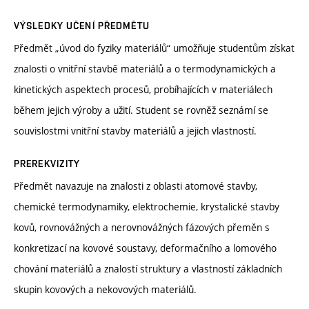
VÝSLEDKY UČENÍ PŘEDMĚTU
Předmět „úvod do fyziky materiálů“ umožňuje studentům získat
znalosti o vnitřní stavbě materiálů a o termodynamických a
kinetických aspektech procesů, probíhajících v materiálech
během jejich výroby a užití. Student se rovněž seznámí se
souvislostmi vnitřní stavby materiálů a jejich vlastností.
PREREKVIZITY
Předmět navazuje na znalosti z oblasti atomové stavby,
chemické termodynamiky, elektrochemie, krystalické stavby
kovů, rovnovážných a nerovnovážných fázových přeměn s
konkretizací na kovové soustavy, deformačního a lomového
chování materiálů a znalostí struktury a vlastností základních
skupin kovových a nekovových materiálů.