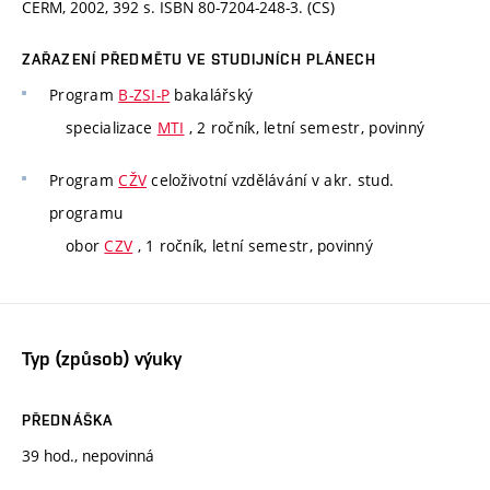
CERM, 2002, 392 s. ISBN 80-7204-248-3. (CS)
ZAŘAZENÍ PŘEDMĚTU VE STUDIJNÍCH PLÁNECH
Program
B-ZSI-P
bakalářský
specializace
MTI
, 2 ročník, letní semestr, povinný
Program
CŽV
celoživotní vzdělávání v akr. stud.
programu
obor
CZV
, 1 ročník, letní semestr, povinný
Typ (způsob) výuky
PŘEDNÁŠKA
39 hod., nepovinná