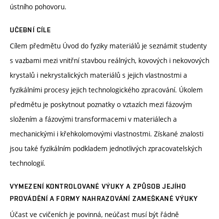
ústního pohovoru.
UČEBNÍ CÍLE
Cílem předmětu Úvod do fyziky materiálů je seznámit studenty
s vazbami mezi vnitřní stavbou reálných, kovových i nekovových
krystalů i nekrystalických materiálů s jejich vlastnostmi a
fyzikálními procesy jejich technologického zpracování. Úkolem
předmětu je poskytnout poznatky o vztazích mezi fázovým
složením a fázovými transformacemi v materiálech a
mechanickými i křehkolomovými vlastnostmi. Získané znalosti
jsou také fyzikálním podkladem jednotlivých zpracovatelských
technologií.
VYMEZENÍ KONTROLOVANÉ VÝUKY A ZPŮSOB JEJÍHO
PROVÁDĚNÍ A FORMY NAHRAZOVÁNÍ ZAMEŠKANÉ VÝUKY
Účast ve cvičeních je povinná, neúčast musí být řádně