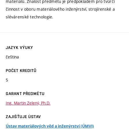
materiálů. Znalost předmětu je předpokladem pro tvůrčí
činnost v oboru materiálového inženýrství, strojírenské a
slévárenské technologie.
JAZYK VÝUKY
čeština
POČET KREDITŮ
5
GARANT PŘEDMĚTU
Ing. Martin Zelený, Ph.D.
ZAJIŠŤUJE ÚSTAV
Ústav materiálových věd a inženýrství (ÚMVI)