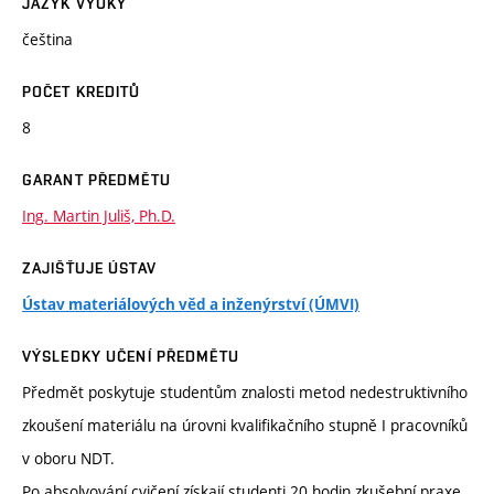
JAZYK VÝUKY
čeština
POČET KREDITŮ
8
GARANT PŘEDMĚTU
Ing. Martin Juliš, Ph.D.
ZAJIŠŤUJE ÚSTAV
Ústav materiálových věd a inženýrství (ÚMVI)
VÝSLEDKY UČENÍ PŘEDMĚTU
Předmět poskytuje studentům znalosti metod nedestruktivního
zkoušení materiálu na úrovni kvalifikačního stupně I pracovníků
v oboru NDT.
Po absolvování cvičení získají studenti 20 hodin zkušební praxe.