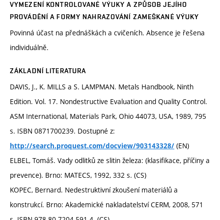
VYMEZENÍ KONTROLOVANÉ VÝUKY A ZPŮSOB JEJÍHO
PROVÁDĚNÍ A FORMY NAHRAZOVÁNÍ ZAMEŠKANÉ VÝUKY
Povinná účast na přednáškách a cvičeních. Absence je řešena
individuálně.
ZÁKLADNÍ LITERATURA
DAVIS, J., K. MILLS a S. LAMPMAN. Metals Handbook, Ninth
Edition. Vol. 17. Nondestructive Evaluation and Quality Control.
ASM International, Materials Park, Ohio 44073, USA, 1989, 795
s. ISBN 0871700239. Dostupné z:
(EN)
http://search.proquest.com/docview/903143328/
ELBEL, Tomáš. Vady odlitků ze slitin železa: (klasifikace, příčiny a
prevence). Brno: MATECS, 1992, 332 s. (CS)
KOPEC, Bernard. Nedestruktivní zkoušení materiálů a
konstrukcí. Brno: Akademické nakladatelství CERM, 2008, 571
s. ISBN 978-80-7204-591-4. (CS)