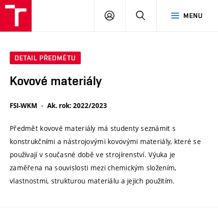
VUT
PŘIHLÁSIT
HLEDAT
MENU
SE
DETAIL PŘEDMĚTU
Kovové materiály
FSI-WKM
Ak. rok: 2022/2023
Předmět kovové materiály má studenty seznámit s
konstrukčními a nástrojovými kovovými materiály, které se
používají v současné době ve strojírenství. Výuka je
zaměřena na souvislosti mezi chemickým složením,
vlastnostmi, strukturou materiálu a jejich použitím.