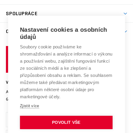
(externí
Studijní programy
Poplatky za studium
Uznání zahraničního vzdělání
Knihovny
Aktivity pro juniory
Studentský život
odkaz)
Věda a výzkum na VUT
Harmonogram akademického roku
Zpracování osobních údajů studentů
Sociální bezpečí
SPOLUPRÁCE
Celoživotní vzdělávání
Brno
Podpora excelence
Závěrečné práce
Studium bez bariér
Zpracování osobních údajů uchazečů o studium
Firemní spolupráce
Mezinárodní vědecká rada
Nastavení cookies a osobních
O UNIVERZITĚ
Doktorské studium
Podpora podnikání
E-přihláška
údajů
Zahraniční spolupráce
Systém zajišťování kvality výzkumu
Profil univerzity
Spolupráce se školami
Soubory cookie používáme ke
Vysoké
Výzkumné infrastruktury
shromažďování a analýze informací o výkonu
Udržitelná univerzita
učení
Služby univerzity
Transfer znalostí
a používání webu, zajištění fungování funkcí
technické
Podnikavá univerzita / ContriBUTe
Mezinárodní dohody
ze sociálních médií a ke zlepšení a
Open Science
v
Bezpečná univerzita
přizpůsobení obsahu a reklam. Se souhlasem
Univerzitní sítě
Brně
Projekty
můžeme také předávat marketingovým
VYSOKÉ UČENÍ TECHNICKÉ V BRNĚ
Vyznamenání
platformám některé osobní údaje pro
Projekty ze strukturálních fondů
Antonínská 548/1
www.vut.cz
marketingové účely.
Organizační struktura
602 00 Brno
vut@vutbr.cz
Specifický výzkum
Zjistit více
Úřední deska
Ochrana osobních údajů
POVOLIT VŠE