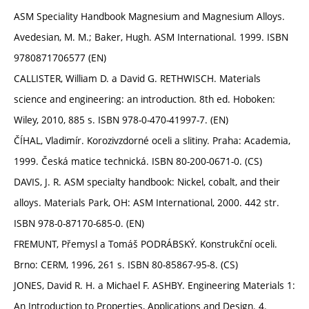
ASM Speciality Handbook Magnesium and Magnesium Alloys.
Avedesian, M. M.; Baker, Hugh. ASM International. 1999. ISBN
9780871706577 (EN)
CALLISTER, William D. a David G. RETHWISCH. Materials
science and engineering: an introduction. 8th ed. Hoboken:
Wiley, 2010, 885 s. ISBN 978-0-470-41997-7. (EN)
ČÍHAL, Vladimír. Korozivzdorné oceli a slitiny. Praha: Academia,
1999. Česká matice technická. ISBN 80-200-0671-0. (CS)
DAVIS, J. R. ASM specialty handbook: Nickel, cobalt, and their
alloys. Materials Park, OH: ASM International, 2000. 442 str.
ISBN 978-0-87170-685-0. (EN)
FREMUNT, Přemysl a Tomáš PODRÁBSKÝ. Konstrukční oceli.
Brno: CERM, 1996, 261 s. ISBN 80-85867-95-8. (CS)
JONES, David R. H. a Michael F. ASHBY. Engineering Materials 1:
An Introduction to Properties, Applications and Design. 4.