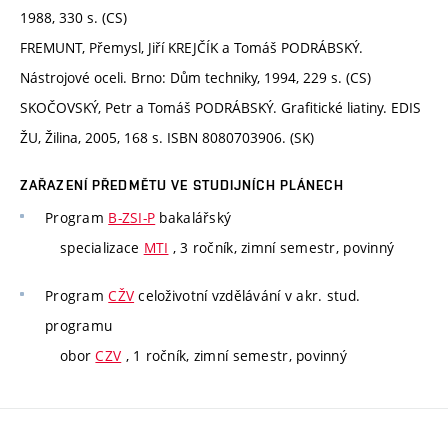
1988, 330 s. (CS)
FREMUNT, Přemysl, Jiří KREJČÍK a Tomáš PODRÁBSKÝ.
Nástrojové oceli. Brno: Dům techniky, 1994, 229 s. (CS)
SKOČOVSKÝ, Petr a Tomáš PODRÁBSKÝ. Grafitické liatiny. EDIS
ŽU, Žilina, 2005, 168 s. ISBN 8080703906. (SK)
ZAŘAZENÍ PŘEDMĚTU VE STUDIJNÍCH PLÁNECH
Program
B-ZSI-P
bakalářský
specializace
MTI
, 3 ročník, zimní semestr, povinný
Program
CŽV
celoživotní vzdělávání v akr. stud.
programu
obor
CZV
, 1 ročník, zimní semestr, povinný