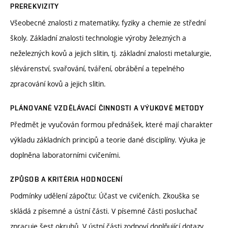
PREREKVIZITY
Všeobecné znalosti z matematiky, fyziky a chemie ze střední
školy. Základní znalosti technologie výroby železných a
neželezných kovů a jejich slitin, tj. základní znalosti metalurgie,
slévárenství, svařování, tváření, obrábění a tepelného
zpracování kovů a jejich slitin.
PLÁNOVANÉ VZDĚLÁVACÍ ČINNOSTI A VÝUKOVÉ METODY
Předmět je vyučován formou přednášek, které mají charakter
výkladu základních principů a teorie dané disciplíny. Výuka je
doplněna laboratorními cvičeními.
ZPŮSOB A KRITÉRIA HODNOCENÍ
Podmínky udělení zápočtu: Účast ve cvičeních. Zkouška se
skládá z písemné a ústní části. V písemné části posluchač
zpracuje šest okruhů. V ústní části zodpoví doplňující dotazy.