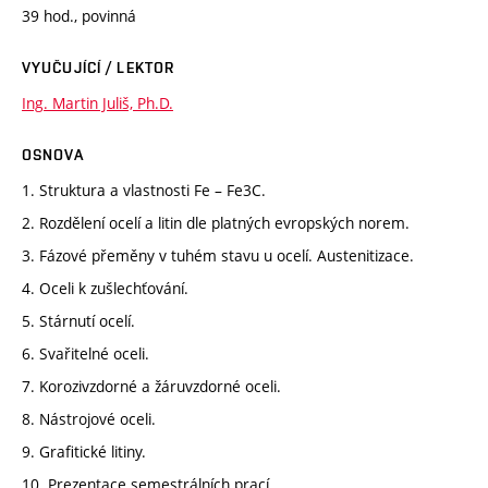
39 hod., povinná
VYUČUJÍCÍ / LEKTOR
Ing. Martin Juliš, Ph.D.
OSNOVA
1. Struktura a vlastnosti Fe – Fe3C.
2. Rozdělení ocelí a litin dle platných evropských norem.
3. Fázové přeměny v tuhém stavu u ocelí. Austenitizace.
4. Oceli k zušlechťování.
5. Stárnutí ocelí.
6. Svařitelné oceli.
7. Korozivzdorné a žáruvzdorné oceli.
8. Nástrojové oceli.
9. Grafitické litiny.
10. Prezentace semestrálních prací