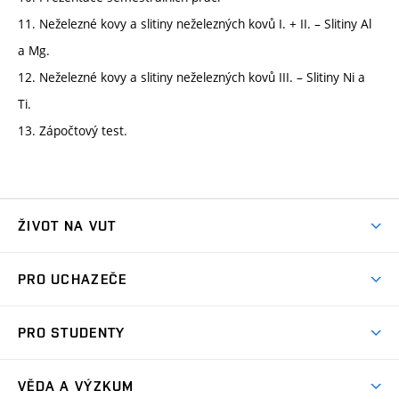
11. Neželezné kovy a slitiny neželezných kovů I. + II. – Slitiny Al
a Mg.
12. Neželezné kovy a slitiny neželezných kovů III. – Slitiny Ni a
Ti.
13. Zápočtový test.
ŽIVOT NA VUT
Atmosféra VUT
PRO UCHAZEČE
Prostory školy
Proč na VUT
Koleje
PRO STUDENTY
Studijní programy
Stravování
Předměty
Studijní předpisy
Studium a stáže v zahraničí
Stipendia
Dny otevřených dveří
VĚDA A VÝZKUM
Sport na VUT