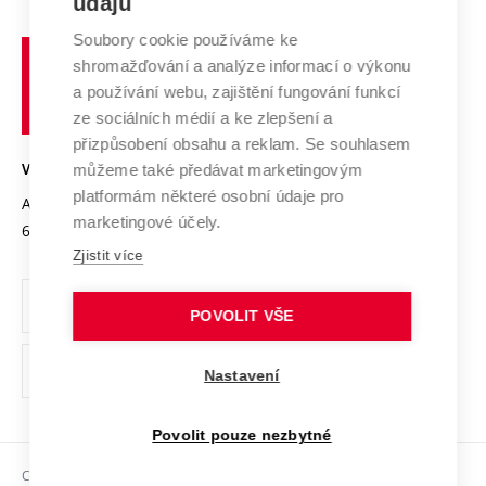
údajů
Zahraniční spolupráce
Systém zajišťování kvality výzkumu
Profil univerzity
Spolupráce se školami
Soubory cookie používáme ke
Vysoké
Výzkumné infrastruktury
shromažďování a analýze informací o výkonu
Udržitelná univerzita
učení
Služby univerzity
Transfer znalostí
a používání webu, zajištění fungování funkcí
technické
Podnikavá univerzita / ContriBUTe
Mezinárodní dohody
ze sociálních médií a ke zlepšení a
Open Science
v
Bezpečná univerzita
přizpůsobení obsahu a reklam. Se souhlasem
Univerzitní sítě
Brně
Projekty
můžeme také předávat marketingovým
VYSOKÉ UČENÍ TECHNICKÉ V BRNĚ
Vyznamenání
platformám některé osobní údaje pro
Projekty ze strukturálních fondů
Antonínská 548/1
www.vut.cz
marketingové účely.
Organizační struktura
602 00 Brno
vut@vutbr.cz
Specifický výzkum
Zjistit více
Úřední deska
Ochrana osobních údajů
POVOLIT VŠE
(externí
Pracovní příležitosti
Nastavení
odkaz)
Podpora a rozvoj zaměstnanců a studujících
Povolit pouze nezbytné
Rovné příležitosti
Copyright © 2026 VUT
Sociální bezpečí