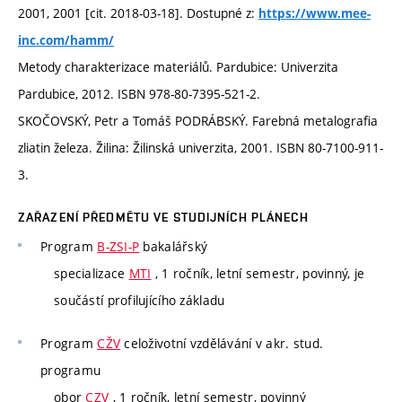
2001, 2001 [cit. 2018-03-18]. Dostupné z:
https://www.mee-
inc.com/hamm/
Metody charakterizace materiálů. Pardubice: Univerzita
Pardubice, 2012. ISBN 978-80-7395-521-2.
SKOČOVSKÝ, Petr a Tomáš PODRÁBSKÝ. Farebná metalografia
zliatin železa. Žilina: Žilinská univerzita, 2001. ISBN 80-7100-911-
3.
ZAŘAZENÍ PŘEDMĚTU VE STUDIJNÍCH PLÁNECH
Program
B-ZSI-P
bakalářský
specializace
MTI
, 1 ročník, letní semestr, povinný, je
součástí profilujícího základu
Program
CŽV
celoživotní vzdělávání v akr. stud.
programu
obor
CZV
, 1 ročník, letní semestr, povinný