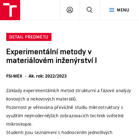
VUT
PŘIHLÁSIT
HLEDAT
MENU
SE
DETAIL PŘEDMĚTU
Experimentální metody v
materiálovém inženýrství I
FSI-WEX
Ak. rok: 2022/2023
Základy experimentálních metod strukturní a fázové analýzy
kovových a nekovových materiálů.
Pozornost je věnována převážně studiu mikrostruktury s
využitím nejmodernějších zobrazovacích technik světelné
mikroskopie.
Studenti jsou seznámeni s hodnocením jednotlivých