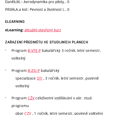
Daněk,M.:: Aerodynamika pro piloty, , 0
Píštěk,A.a kol:: Pevnost a životnost I, , 0
ELEARNING
aktuální otevřený kurz
eLearning:
ZAŘAZENÍ PŘEDMĚTU VE STUDIJNÍCH PLÁNECH
Program
B-VTE-P
bakalářský 3 ročník, letní semestr,
volitelný
Program
B-ZSI-P
bakalářský
specializace
STI
, 3 ročník, letní semestr, povinně
volitelný
Program
CŽV
celoživotní vzdělávání v akr. stud.
programu
obor
CZV
, 1 ročník, letní semestr, povinně volitelný