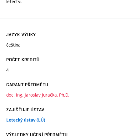
letectví.
JAZYK VÝUKY
čeština
POČET KREDITŮ
4
GARANT PŘEDMĚTU
doc. Ing. Jaroslav Juračka, Ph.D.
ZAJIŠŤUJE ÚSTAV
Letecký ústav (LÚ)
VÝSLEDKY UČENÍ PŘEDMĚTU