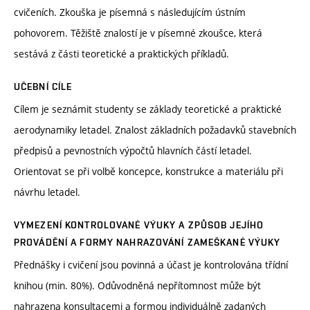
cvičeních. Zkouška je písemná s následujícím ústním
pohovorem. Těžiště znalostí je v písemné zkoušce, která
sestává z části teoretické a praktických příkladů.
UČEBNÍ CÍLE
Cílem je seznámit studenty se základy teoretické a praktické
aerodynamiky letadel. Znalost základních požadavků stavebních
předpisů a pevnostních výpočtů hlavních částí letadel.
Orientovat se při volbě koncepce, konstrukce a materiálu při
návrhu letadel.
VYMEZENÍ KONTROLOVANÉ VÝUKY A ZPŮSOB JEJÍHO
PROVÁDĚNÍ A FORMY NAHRAZOVÁNÍ ZAMEŠKANÉ VÝUKY
Přednášky i cvičení jsou povinná a účast je kontrolována třídní
knihou (min. 80%). Odůvodněná nepřítomnost může být
nahrazena konsultacemi a formou individuálně zadaných