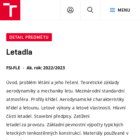
VUT
PŘIHLÁSIT
HLEDAT
MENU
SE
DETAIL PŘEDMĚTU
Letadla
FSI-FLE
Ak. rok: 2022/2023
Úvod, problém létání a jeho řešení. Teoretické základy
aerodynamiky a mechaniky letu. Mezinárodní standardní
atmosféra. Profily křídel. Aerodynamické charakteristiky
křídel a letounu. Letové výkony a letové vlastnosti. Hlavní
části letadel. Stavební předpisy. Zatížení
letadel za provozu. Základní pevnostní výpočty typických
leteckých tenkostěnných konstrukcí. Materiály používané v