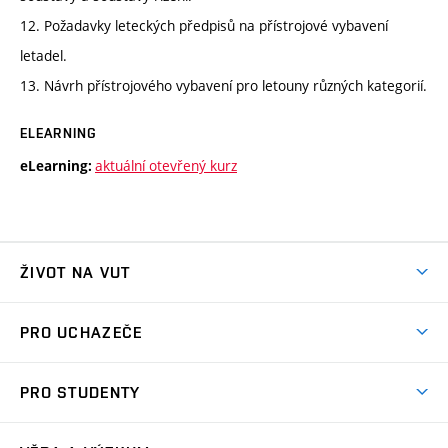
12. Požadavky leteckých předpisů na přístrojové vybavení
letadel.
13. Návrh přístrojového vybavení pro letouny různých kategorií.
ELEARNING
aktuální otevřený kurz
eLearning:
ŽIVOT NA VUT
Atmosféra VUT
PRO UCHAZEČE
Prostory školy
Proč na VUT
Koleje
PRO STUDENTY
Studijní programy
Stravování
Předměty
Studijní předpisy
Studium a stáže v zahraničí
Stipendia
Dny otevřených dveří