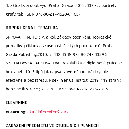
3. aktualiz. a dopl. vyd. Praha: Grada, 2012, 332 s. : portréty,
grafy, tab. ISBN 978-80-247-4520-6. (CS)
DOPORUČENÁ LITERATURA
SRPOVÁ, J., ŘEHOŘ, V. a kol. Základy podnikání. Teoretické
poznatky, příklady a zkušenosti českých podnikatelů. Praha
Grada Publishing,2010. s. 432. ISBN 978-80-247-3339-5.
SZOTKOWSKÁ LACKOVÁ, Eva. Bakalářská a diplomová práce je
hra, aneb, 10+5 tipů jak napsat závěrečnou práci rychle,
efektivně a bez stresu. Písek: Genius Institut, 2019, 119 stran :
barevné ilustrace ; 21 cm. ISBN 978-80-270-5293-6. (CS)
ELEARNING
aktuální otevřený kurz
eLearning:
ZAŘAZENÍ PŘEDMĚTU VE STUDIJNÍCH PLÁNECH