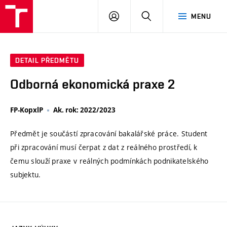
VUT
PŘIHLÁSIT
HLEDAT
MENU
SE
DETAIL PŘEDMĚTU
Odborná ekonomická praxe 2
FP-KopxlP
Ak. rok: 2022/2023
Předmět je součástí zpracování bakalářské práce. Student
při zpracování musí čerpat z dat z reálného prostředí, k
čemu slouží praxe v reálných podmínkách podnikatelského
subjektu.