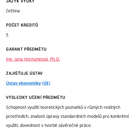
JAZYK VÝUKY
čeština
POČET KREDITŮ
5
GARANT PŘEDMĚTU
Ing. Jana Hornungová, Ph.D.
ZAJIŠŤUJE ÚSTAV
Ústav ekonomiky (ÚE)
VÝSLEDKY UČENÍ PŘEDMĚTU
Schopnost využití teoretických poznatků v různých reálných
prostředích, znalosti úpravy standardních modelů pro konkrétní
využití, dovednost v tvorbě závěrečné práce.