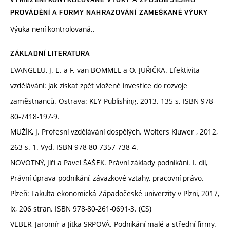
PROVÁDĚNÍ A FORMY NAHRAZOVÁNÍ ZAMEŠKANÉ VÝUKY
Výuka není kontrolovaná..
ZÁKLADNÍ LITERATURA
EVANGELU, J. E. a F. van BOMMEL a O. JUŘIČKA. Efektivita
vzdělávání: jak získat zpět vložené investice do rozvoje
zaměstnanců. Ostrava: KEY Publishing, 2013. 135 s. ISBN 978-
80-7418-197-9.
MUŽÍK, J. Profesní vzdělávání dospělých. Wolters Kluwer , 2012,
263 s. 1. Vyd. ISBN 978-80-7357-738-4.
NOVOTNÝ, Jiří a Pavel ŠAŠEK. Právní základy podnikání. I. díl,
Právní úprava podnikání, závazkové vztahy, pracovní právo.
Plzeň: Fakulta ekonomická Západočeské univerzity v Plzni, 2017,
ix, 206 stran. ISBN 978-80-261-0691-3. (CS)
VEBER, Jaromír a Jitka SRPOVÁ. Podnikání malé a střední firmy.