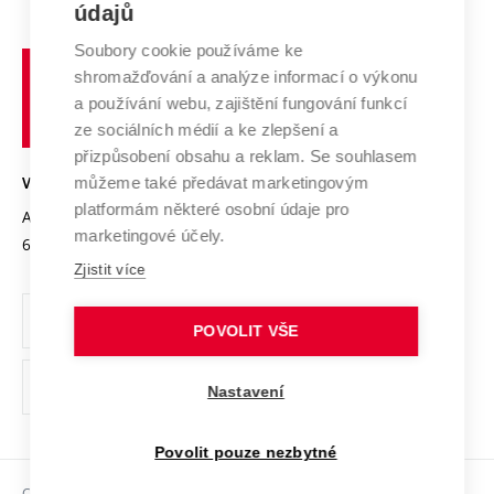
E-přihláška
údajů
Zahraniční spolupráce
Systém zajišťování kvality výzkumu
Profil univerzity
Spolupráce se školami
Soubory cookie používáme ke
Vysoké
Výzkumné infrastruktury
shromažďování a analýze informací o výkonu
Udržitelná univerzita
učení
Služby univerzity
Transfer znalostí
a používání webu, zajištění fungování funkcí
technické
Podnikavá univerzita / ContriBUTe
Mezinárodní dohody
ze sociálních médií a ke zlepšení a
Open Science
v
Bezpečná univerzita
přizpůsobení obsahu a reklam. Se souhlasem
Univerzitní sítě
Brně
Projekty
můžeme také předávat marketingovým
VYSOKÉ UČENÍ TECHNICKÉ V BRNĚ
Vyznamenání
platformám některé osobní údaje pro
Projekty ze strukturálních fondů
Antonínská 548/1
www.vut.cz
marketingové účely.
Organizační struktura
602 00 Brno
vut@vutbr.cz
Specifický výzkum
Zjistit více
Úřední deska
Ochrana osobních údajů
POVOLIT VŠE
(externí
Pracovní příležitosti
Nastavení
odkaz)
Podpora a rozvoj zaměstnanců a studujících
Povolit pouze nezbytné
Rovné příležitosti
Copyright © 2026 VUT