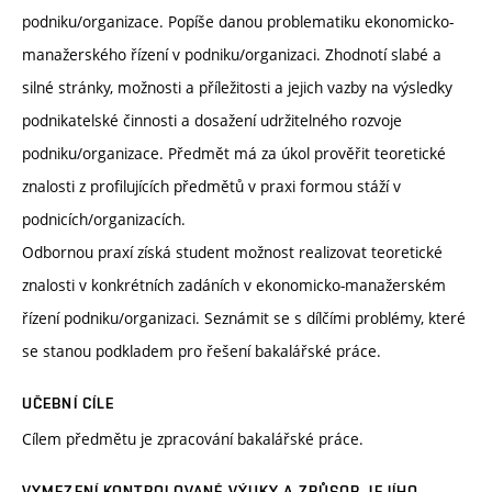
podniku/organizace. Popíše danou problematiku ekonomicko-
manažerského řízení v podniku/organizaci. Zhodnotí slabé a
silné stránky, možnosti a příležitosti a jejich vazby na výsledky
podnikatelské činnosti a dosažení udržitelného rozvoje
podniku/organizace. Předmět má za úkol prověřit teoretické
znalosti z profilujících předmětů v praxi formou stáží v
podnicích/organizacích.
Odbornou praxí získá student možnost realizovat teoretické
znalosti v konkrétních zadáních v ekonomicko-manažerském
řízení podniku/organizaci. Seznámit se s dílčími problémy, které
se stanou podkladem pro řešení bakalářské práce.
UČEBNÍ CÍLE
Cílem předmětu je zpracování bakalářské práce.
VYMEZENÍ KONTROLOVANÉ VÝUKY A ZPŮSOB JEJÍHO