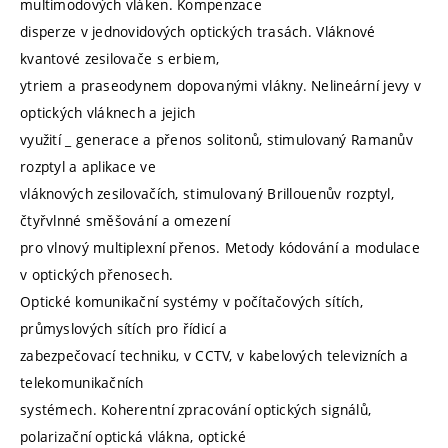
multimodových vláken. Kompenzace
disperze v jednovidových optických trasách. Vláknové
kvantové zesilovače s erbiem,
ytriem a praseodynem dopovanými vlákny. Nelineární jevy v
optických vláknech a jejich
využití _ generace a přenos solitonů, stimulovaný Ramanův
rozptyl a aplikace ve
vláknových zesilovačích, stimulovaný Brillouenův rozptyl,
čtyřvlnné směšování a omezení
pro vlnový multiplexní přenos. Metody kódování a modulace
v optických přenosech.
Optické komunikační systémy v počítačových sítích,
průmyslových sítích pro řídicí a
zabezpečovací techniku, v CCTV, v kabelových televizních a
telekomunikačních
systémech. Koherentní zpracování optických signálů,
polarizační optická vlákna, optické