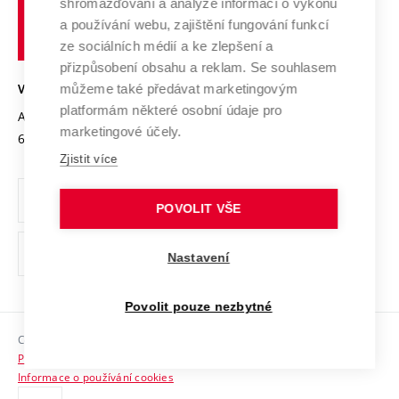
shromažďování a analýze informací o výkonu
Udržitelná univerzita
učení
Služby univerzity
Transfer znalostí
a používání webu, zajištění fungování funkcí
technické
Podnikavá univerzita / ContriBUTe
Mezinárodní dohody
ze sociálních médií a ke zlepšení a
Open Science
v
Bezpečná univerzita
přizpůsobení obsahu a reklam. Se souhlasem
Univerzitní sítě
Brně
Projekty
můžeme také předávat marketingovým
VYSOKÉ UČENÍ TECHNICKÉ V BRNĚ
Vyznamenání
platformám některé osobní údaje pro
Projekty ze strukturálních fondů
Antonínská 548/1
www.vut.cz
marketingové účely.
Organizační struktura
602 00 Brno
vut@vutbr.cz
Specifický výzkum
Zjistit více
Úřední deska
Ochrana osobních údajů
POVOLIT VŠE
(externí
Pracovní příležitosti
Nastavení
odkaz)
Podpora a rozvoj zaměstnanců a studujících
Povolit pouze nezbytné
Rovné příležitosti
Copyright © 2026 VUT
Sociální bezpečí
Prohlášení o přístupnosti
HR Award
Informace o používání cookies