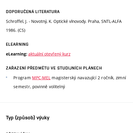
DOPORUČENÁ LITERATURA
Schroffel, J. - Novotný, K. Optické vlnovody. Praha, SNTL-ALFA
1986. (CS)
ELEARNING
aktuální otevřený kurz
eLearning:
ZAŘAZENÍ PŘEDMĚTU VE STUDIJNÍCH PLÁNECH
Program
MPC-MEL
magisterský navazující 2 ročník, zimní
semestr, povinně volitelný
Typ (způsob) výuky