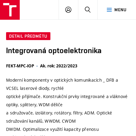
VUT
PŘIHLÁSIT
HLEDAT
MENU
SE
DETAIL PŘEDMĚTU
Integrovaná optoelektronika
FEKT-MPC-IOP
Ak. rok: 2022/2023
Moderní komponenty v optických komunikacích _ DFB a
VCSEL laserové diody, rychlé
optické přijímače. Konstrukční prvky integrované a vláknové
optiky, splittery, WDM děliče
a sdružovače, izolátory, rotátory, filtry, ADM. Optické
sdružování kanálů, WWDM, CWDM
DWDM. Optimalizace využití kapacity přenosu