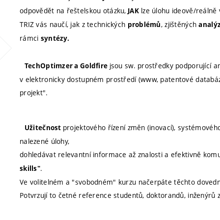
odpovědět na řeštelskou otázku,
lze úlohu ideově/reálně 
JAK
TRIZ vás naučí, jak z technických
, zjištěných
problémů
analý
rámci
syntézy.
jsou sw. prostředky podporující a
TechOptimzer a Goldfire
v elektronicky dostupném prostředí (www, patentové databáze
projekt".
projektového řízení změn (inovací), systémovéh
Užitečnost
nalezené úlohy,
dohledávat relevantní informace až znalosti a efektivně komu
.
skills"
Ve volitelném a "svobodném" kurzu načerpáte těchto doved
Potvrzují to četné reference studentů, doktorandů, inženýrů z