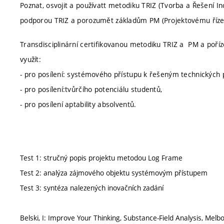
Poznat, osvojit a používatt metodiku TRIZ (Tvorba a Řešení In
podporou TRIZ a porozumět základům PM (Projektovému říze
Transdisciplinární certifikovanou metodiku TRIZ a PM a poříz
využít:
- pro posílení: systémového přístupu k řešeným technických
- pro posílení:tvůrčího potenciálu studentů,
- pro posílení aptability absolventů.
Test 1: stručný popis projektu metodou Log Frame
Test 2: analýza zájmového objektu systémovým přístupem
Test 3: syntéza nalezených inovačních zadání
Belski, I: Improve Your Thinking, Substance-Field Analysis, Me