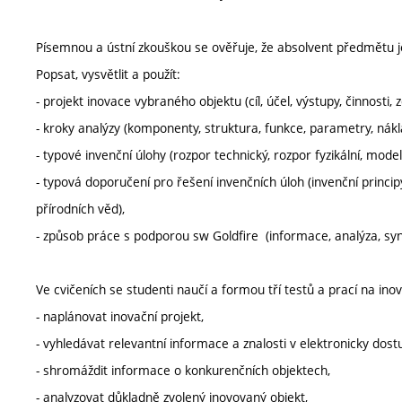
Písemnou a ústní zkouškou se ověřuje, že absolvent předmětu 
Popsat, vysvětlit a použít:
- projekt inovace vybraného objektu (cíl, účel, výstupy, činnosti, z
- kroky analýzy (komponenty, struktura, funkce, parametry, nákl
- typové invenční úlohy (rozpor technický, rozpor fyzikální, model
- typová doporučení pro řešení invenčních úloh (invenční princip
přírodních věd),
- způsob práce s podporou sw Goldfire (informace, analýza, synt
Ve cvičeních se studenti naučí a formou tří testů a prací na i
- naplánovat inovační projekt,
- vyhledávat relevantní informace a znalosti v elektronicky dost
- shromáždit informace o konkurenčních objektech,
- analyzovat důkladně zvolený inovovaný objekt,