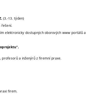
(3.-13. týden)
Z.
 řešení.
áním elektronicky dostupných oborových www portálů a
oprojektu“.
, profesorů a inženýrů z firemní praxe.
praxi firem.