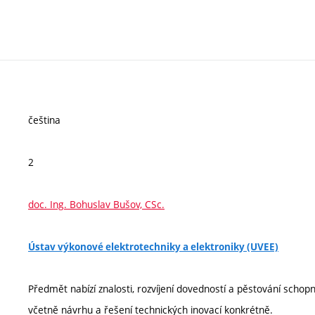
čeština
2
doc. Ing. Bohuslav Bušov, CSc.
Ústav výkonové elektrotechniky a elektroniky (UVEE)
Předmět nabízí znalosti, rozvíjení dovedností a pěstování scho
včetně návrhu a řešení technických inovací konkrétně.