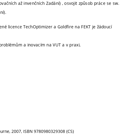
ovačních až invenčních Zadání) , osvojit způsob práce se sw.
ní).
ené licence TechOptimizer a Goldfire na FEKT je žádoucí
 problémům a inovacím na VUT a v praxi,
lbourne, 2007, ISBN 9780980329308 (CS)