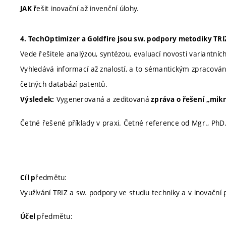
ešit inovační až invenční úlohy.
JAK ř
4. TechOptimizer a Goldfire jsou sw. podpory metodiky TRI
Vede řešitele analýzou, syntézou, evaluací novosti variantních
Vyhledává informací až znalostí, a to sémantickým zpracov
četných databází patentů.
Vygenerovaná a zeditovaná
Výsledek:
zpráva o řešení „mikr
Četné řešené příklady v praxi. Četné reference od Mgr., PhD.
ředmětu:
Cíl p
Využívání TRIZ a sw. podpory ve studiu techniky a v inovační 
předmětu:
Účel