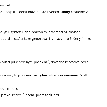
vyřešit.
objektu, dělat inovační až invenční
řešitelné v
zou
úlohy
nalýzu, syntézu, dohledáváním informací až znalostí
, atd atd...) a také generování zprávy pro řešený "miko-
o přístupu k řešeným problémů, dovednost tvořivě řešit
nikovat, to jsou
nezpochybnitelné a oceňované
"soft
ností mnoho.
 praxe, ředitelů firem, profesorů, atd.