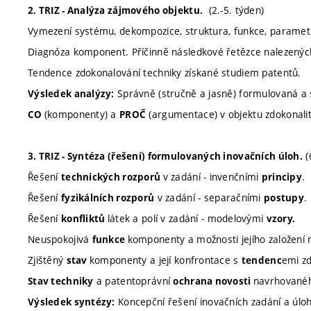
(2.-5. týden)
2. TRIZ - Analýza zájmového objektu.
Vymezení systému, dekompozice, struktura, funkce, paramet
Diagnóza komponent. Příčinně následkové řetězce nalezený
Tendence zdokonalování techniky získané studiem patentů.
Správně (stručně a jasně) formulovaná a 
Výsledek analýzy:
(komponenty) a
(argumentace) v objektu zdokonalit
CO
PROČ
(
3. TRIZ - Syntéza (řešení) formulovaných inovačních úloh.
Řešení
v zadání - invenčními
.
technických r
ozporů
principy
Řešení
v zadání - separačními
.
fyzikálních
rozporů
postupy
Řešení
látek a polí v zadání - modelovými
konfliktů
vzory.
Neuspokojivá
komponenty a možnosti jejího založení
funkce
Zjištěný
komponenty a její konfrontace s
emi zd
stav
tendenc
a patentoprávní
navrhovanéh
Stav techniky
ochrana novosti
Koncepční řešení inovačních zadání a úloh 
Výsledek syntézy: