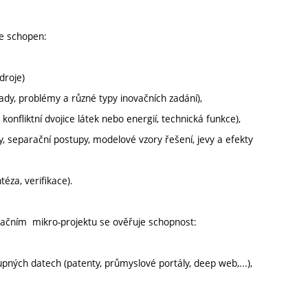
je schopen:
droje)
ady, problémy a různé typy inovačních zadání),
 konfliktní dvojice látek nebo energií, technická funkce),
y, separační postupy, modelové vzory řešení, jevy a efekty
éza, verifikace).
novačním mikro-projektu se ověřuje schopnost:
upných datech (patenty, průmyslové portály, deep web,...),