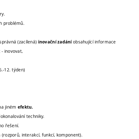
ry.
ch problémů.
správná (zacílená)
obsahující informace
inovační zadání
 - inovovat,
6.-12. týden)
 na jiném
efektu
.
okonalování techniky.
o řešení.
(rozporů, interakcí, funkcí, komponent).