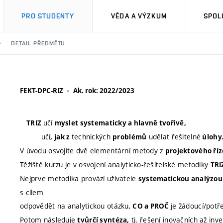
PRO STUDENTY
VĚDA A VÝZKUM
SPOL
DETAIL PŘEDMĚTU
FEKT-DPC-RIZ
Ak. rok: 2022/2023
učí
TRIZ
myslet systematicky a hlavně
tvořivě,
učí
technických
udělat řešitelné
, jak z
problémů
úlohy
V úvodu osvojíte dvě elementární metody z
projektového říz
Těžiště kurzu je v osvojení analyticko-řešitelské metodiky
TRI
Nejprve metodika provází uživatele
systematickou analýzou
s cílem
odpovědět na analytickou otázku,
je žádoucí/potře
C
O
a PROČ
Potom následuje
tj. řešení inovačních až in
tvůrčí syntéza,