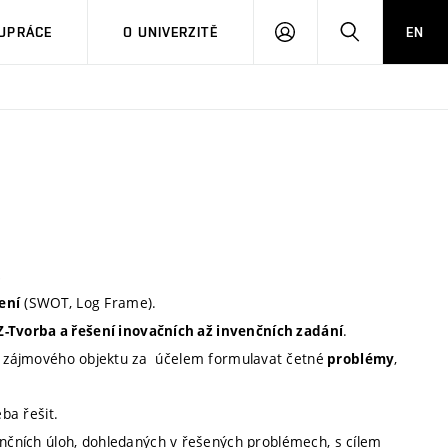
PŘIHLÁSIT
HLEDAT
UPRÁCE
O UNIVERZITĚ
EN
SE
.
(SWOT, Log Frame).
ení
.
Z-Tvorba a řešení inovačních až invenčních zadání
zájmového objektu za účelem formulavat četné
,
problémy
ba řešit.
venčních úloh, dohledaných v řešených problémech, s cílem