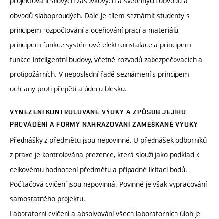
projektování silových zásuvkových a světelných obvodů a
obvodů slaboproudých. Dále je cílem seznámit studenty s
principem rozpočtování a oceňování prací a materiálů,
principem funkce systémové elektroinstalace a principem
funkce inteligentní budovy, včetně rozvodů zabezpečovacích a
protipožárních. V neposlední řadě seznámení s principem
ochrany proti přepěti a úderu blesku.
VYMEZENÍ KONTROLOVANÉ VÝUKY A ZPŮSOB JEJÍHO
PROVÁDĚNÍ A FORMY NAHRAZOVÁNÍ ZAMEŠKANÉ VÝUKY
Přednášky z předmětu jsou nepovinné. U přednášek odborníků
z praxe je kontrolována prezence, která slouží jako podklad k
celkovému hodnocení předmětu a případné licitaci bodů.
Počítačová cvičení jsou nepovinná. Povinné je však vypracování
samostatného projektu.
Laboratorní cvičení a absolvování všech laboratorních úloh je