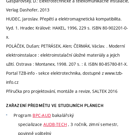
Gašparovský, D.: Elektrotechnické a telekomunikačné inštalacie,
Verlag Dashofer, 2013
HUDEC, Jaroslav. Přepětí a elektromagnetická kompatibilita.
Vyd. 1. Hradec Králové: HAKEL, 1996, 229 s. ISBN 80-902201-0-
x.
POLÁČEK, Dušan; PETRÁSEK, Alen; ČERMÁK, Václav. . Moderní
elektroinstalace : elektroinstalační úložné materiály a jejich
užití. Ostrava : Montanex, 1998. 207 s. : il. ISBN 80-85780-81-X.
Portal TZB-info - sekce elektrotechnika, dostupné z www.tzb-
info.cz
Příručka pro projektování, montáže a revize, SALTEK 2016
ZAŘAZENÍ PŘEDMĚTU VE STUDIJNÍCH PLÁNECH
Program
BPC-AUD
bakalářský
specializace
AUDB-TECH
, 3 ročník, zimní semestr,
povinně volitelný