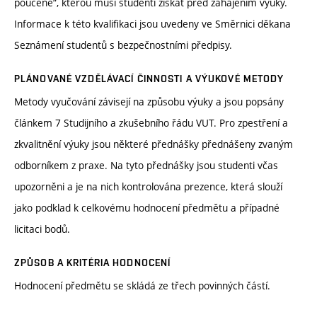
poučené“, kterou musí studenti získat před zahájením výuky.
Informace k této kvalifikaci jsou uvedeny ve Směrnici děkana
Seznámení studentů s bezpečnostními předpisy.
PLÁNOVANÉ VZDĚLÁVACÍ ČINNOSTI A VÝUKOVÉ METODY
Metody vyučování závisejí na způsobu výuky a jsou popsány
článkem 7 Studijního a zkušebního řádu VUT. Pro zpestření a
zkvalitnění výuky jsou některé přednášky přednášeny zvaným
odborníkem z praxe. Na tyto přednášky jsou studenti včas
upozorněni a je na nich kontrolována prezence, která slouží
jako podklad k celkovému hodnocení předmětu a případné
licitaci bodů.
ZPŮSOB A KRITÉRIA HODNOCENÍ
Hodnocení předmětu se skládá ze třech povinných částí.