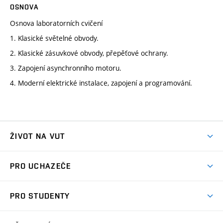
OSNOVA
Osnova laboratorních cvičení
1. Klasické světelné obvody.
2. Klasické zásuvkové obvody, přepěťové ochrany.
3. Zapojení asynchronního motoru.
4. Moderní elektrické instalace, zapojení a programování.
ŽIVOT NA VUT
Atmosféra VUT
PRO UCHAZEČE
Prostory školy
Proč na VUT
Koleje
PRO STUDENTY
Studijní programy
Stravování
Předměty
Studijní předpisy
Studium a stáže v zahraničí
Stipendia
Dny otevřených dveří