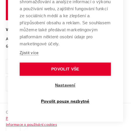
shromažďování a analýze informací o výkonu
Udržitelná univerzita
učení
Služby univerzity
Transfer znalostí
a používání webu, zajištění fungování funkcí
technické
Podnikavá univerzita / ContriBUTe
Mezinárodní dohody
ze sociálních médií a ke zlepšení a
Open Science
v
Bezpečná univerzita
přizpůsobení obsahu a reklam. Se souhlasem
Univerzitní sítě
Brně
Projekty
můžeme také předávat marketingovým
VYSOKÉ UČENÍ TECHNICKÉ V BRNĚ
Vyznamenání
platformám některé osobní údaje pro
Projekty ze strukturálních fondů
Antonínská 548/1
www.vut.cz
marketingové účely.
Organizační struktura
602 00 Brno
vut@vutbr.cz
Specifický výzkum
Zjistit více
Úřední deska
Ochrana osobních údajů
POVOLIT VŠE
(externí
Pracovní příležitosti
Nastavení
odkaz)
Podpora a rozvoj zaměstnanců a studujících
Povolit pouze nezbytné
Rovné příležitosti
Copyright © 2026 VUT
Sociální bezpečí
Prohlášení o přístupnosti
HR Award
Informace o používání cookies