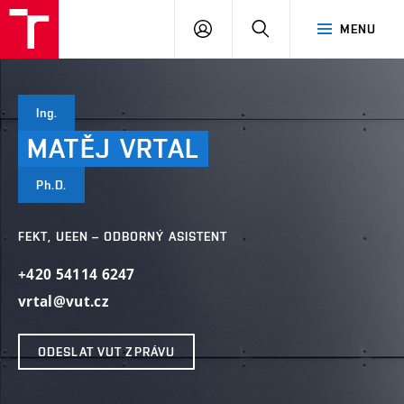
VUT
PŘIHLÁSIT
HLEDAT
MENU
SE
Ing.
MATĚJ
VRTAL
Ph.D.
FEKT, UEEN – ODBORNÝ ASISTENT
+420 54114 6247
vrtal@vut.cz
ODESLAT VUT ZPRÁVU