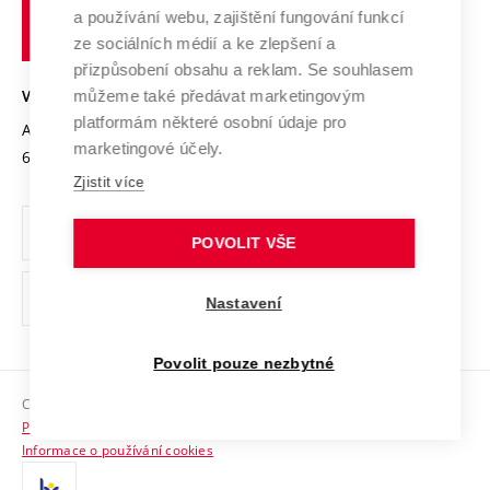
učení
Služby univerzity
Transfer znalostí
a používání webu, zajištění fungování funkcí
technické
Podnikavá univerzita / ContriBUTe
Mezinárodní dohody
ze sociálních médií a ke zlepšení a
Open Science
v
Bezpečná univerzita
přizpůsobení obsahu a reklam. Se souhlasem
Univerzitní sítě
Brně
Projekty
můžeme také předávat marketingovým
VYSOKÉ UČENÍ TECHNICKÉ V BRNĚ
Vyznamenání
platformám některé osobní údaje pro
Projekty ze strukturálních fondů
Antonínská 548/1
www.vut.cz
marketingové účely.
Organizační struktura
602 00 Brno
vut@vutbr.cz
Specifický výzkum
Zjistit více
Úřední deska
Ochrana osobních údajů
POVOLIT VŠE
(externí
Pracovní příležitosti
Nastavení
odkaz)
Podpora a rozvoj zaměstnanců a studujících
Povolit pouze nezbytné
Rovné příležitosti
Copyright © 2026 VUT
Sociální bezpečí
Prohlášení o přístupnosti
HR Award
Informace o používání cookies