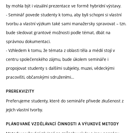
by mohla být i vizuální prezentace ve formě hybridní výstavy.
- Seminář povede studenty k tomu, aby byli schopni si vlastní
tvorbu a vlastní výzkum také sami manažersky spravovat – tzn.
bude sledovat grantové možnosti podle témat, dbát na
správnou dokumentaci.
- Vzhledem k tomu, že témata z oblasti těla a médií stojí v
centru společenského zájmu, bude úkolem semináře i
propojovat studenty s dalšími subjekty, muzei, vědeckými
pracovišti, občanskými sdruženími…
PREREKVIZITY
Preferujeme studenty, které do semináře přivede zkušenost z
jejich vlastní tvorby.
PLÁNOVANÉ VZDĚLÁVACÍ ČINNOSTI A VÝUKOVÉ METODY