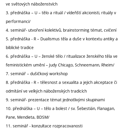
ve světových náboženstvích
3. přednáška – U – tělo a rituál / vídeňští akcionisti, rituály v
performanci/
4. seminář- utvoření kolektivů, brainstorming témat, cvičení
5. přednáška - R – Dualismus těla a duše v kontextu antiky a
biblické tradice
6. přednáška – U – ženské tělo / ritualizace ženského těla ve
feministickém umění – Judy Chicago, Schneemann, Rheim/
7. seminář – dušičkový workshop
8. přednáška - R – tělesnost a sexualita a jejich akceptace či
odmítání ve velkých náboženských tradicích
9. seminář- prezentace témat jednotlivými skupinami
10. přednáška – U – tělo a bolest / sv. Šebestián, Flanagan,
Pane, Mendieta, BDSM/
11. seminář - konzultace rozpracovanosti