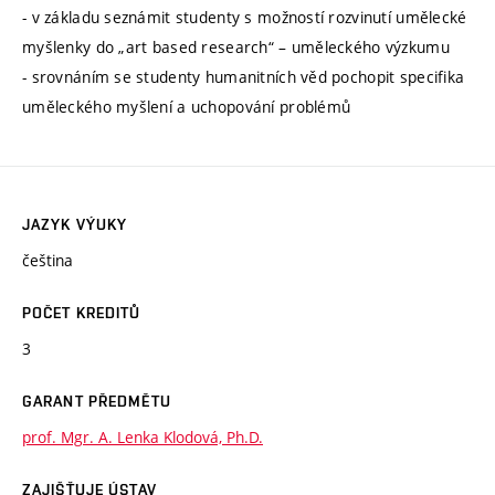
- v základu seznámit studenty s možností rozvinutí umělecké
myšlenky do „art based research“ – uměleckého výzkumu
- srovnáním se studenty humanitních věd pochopit specifika
uměleckého myšlení a uchopování problémů
JAZYK VÝUKY
čeština
POČET KREDITŮ
3
GARANT PŘEDMĚTU
prof. Mgr. A. Lenka Klodová, Ph.D.
ZAJIŠŤUJE ÚSTAV