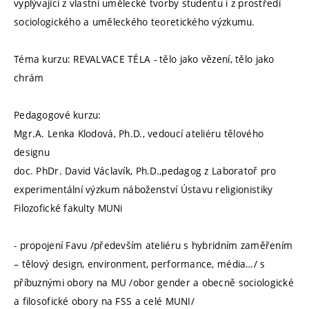
vyplývající z vlastni umělecké tvorby studentu i z prostředí
sociologického a uměleckého teoretického výzkumu.
Téma kurzu: REVALVACE TÉLA - tělo jako vězení, tělo jako
chrám
Pedagogové kurzu:
Mgr.A. Lenka Klodová, Ph.D., vedoucí ateliéru tělového
designu
doc. PhDr. David Václavík, Ph.D.,pedagog z Laboratoř pro
experimentální výzkum náboženství Ústavu religionistiky
Filozofické fakulty MUNi
- propojení Favu /především ateliéru s hybridním zaměřením
– tělový design, environment, performance, média…/ s
příbuznými obory na MU /obor gender a obecně sociologické
a filosofické obory na FSS a celé MUNI/