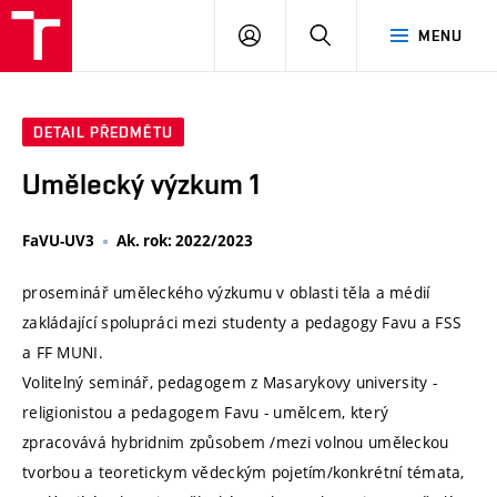
VUT
PŘIHLÁSIT
HLEDAT
MENU
SE
DETAIL PŘEDMĚTU
Umělecký výzkum 1
FaVU-UV3
Ak. rok: 2022/2023
proseminář uměleckého výzkumu v oblasti těla a médií
zakládající spolupráci mezi studenty a pedagogy Favu a FSS
a FF MUNI.
Volitelný seminář, pedagogem z Masarykovy university -
religionistou a pedagogem Favu - umělcem, který
zpracovává hybridnim způsobem /mezi volnou uměleckou
tvorbou a teoretickym vědeckým pojetím/konkrétní témata,