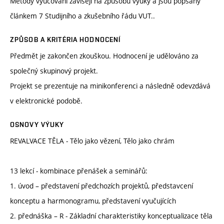
Metody vyučování závisejí na způsobu výuky a jsou popsány
článkem 7 Studijního a zkušebního řádu VUT..
ZPŮSOB A KRITÉRIA HODNOCENÍ
Předmět je zakončen zkouškou. Hodnocení je udělováno za
společný skupinový projekt.
Projekt se prezentuje na minikonferenci a následně odevzdává
v elektronické podobě.
OSNOVY VÝUKY
REVALVACE TĚLA - Tělo jako vězení, Tělo jako chrám
13 lekcí - kombinace přenášek a seminářů:
1. úvod – představení předchozích projektů, představcení
konceptu a harmonogramu, představení vyučujících
2. přednáška – R - Základní charakteristiky konceptualizace těla