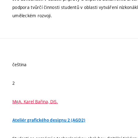
podpora tvůrčí činnosti studentů v oblasti vytváření nízkonákl
uměleckém rozvoji.
čeština
2
MgA. Karel Bařina, DiS.
Ateliér grafického designu 2 (AGD2)