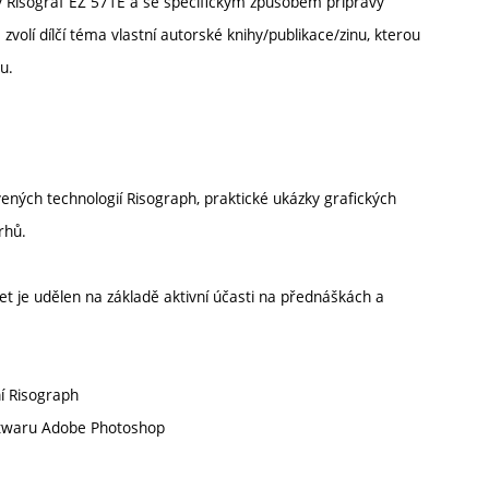
ny Risograf EZ 571E a se specifickým způsobem přípravy
 zvolí dílčí téma vlastní autorské knihy/publikace/zinu, kterou
u.
vených technologií Risograph, praktické ukázky grafických
rhů.
et je udělen na základě aktivní účasti na přednáškách a
ní Risograph
oftwaru Adobe Photoshop