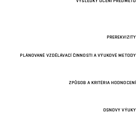
VÝSLEDKY UČENÍ PŘEDMĚTU
PREREKVIZITY
PLÁNOVANÉ VZDĚLÁVACÍ ČINNOSTI A VÝUKOVÉ METODY
ZPŮSOB A KRITÉRIA HODNOCENÍ
OSNOVY VÝUKY