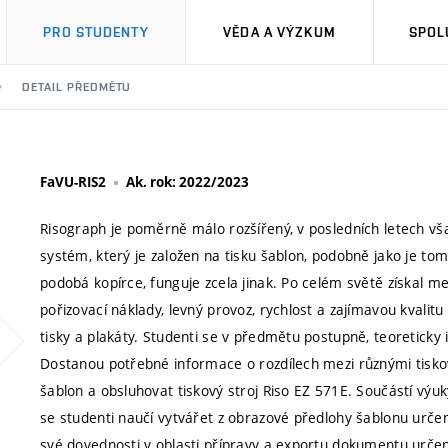
PRO STUDENTY
VĚDA A VÝZKUM
SPOL
DETAIL PŘEDMĚTU
FaVU-RIS2
Ak. rok: 2022/2023
Risograph je poměrně málo rozšířený, v posledních letech však
systém, který je založen na tisku šablon, podobně jako je tom
podobá kopírce, funguje zcela jinak. Po celém světě získal me
pořizovací náklady, levný provoz, rychlost a zajímavou kvalitu
tisky a plakáty. Studenti se v předmětu postupně, teoreticky i
Dostanou potřebné informace o rozdílech mezi různými tisko
šablon a obsluhovat tiskový stroj Riso EZ 571E. Součástí výu
se studenti naučí vytvářet z obrazové předlohy šablonu určen
své dovednosti v oblasti přípravy a exportu dokumentu urče