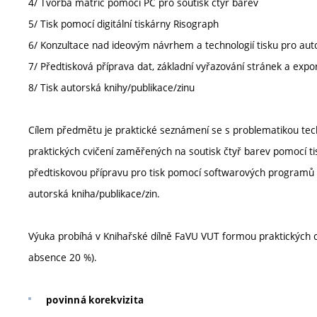
4/ Tvorba matric pomocí PC pro soutisk čtyř barev
5/ Tisk pomocí digitální tiskárny Risograph
6/ Konzultace nad ideovým návrhem a technologií tisku pro auto
7/ Předtisková příprava dat, základní vyřazování stránek a ex
8/ Tisk autorská knihy/publikace/zinu
Cílem předmětu je praktické seznámení se s problematikou tech
praktických cvičení zaměřených na soutisk čtyř barev pomocí ti
předtiskovou přípravu pro tisk pomocí softwarových programů
autorská kniha/publikace/zin.
Výuka probíhá v Knihařské dílně FaVU VUT formou praktických c
absence 20 %).
povinná korekvizita