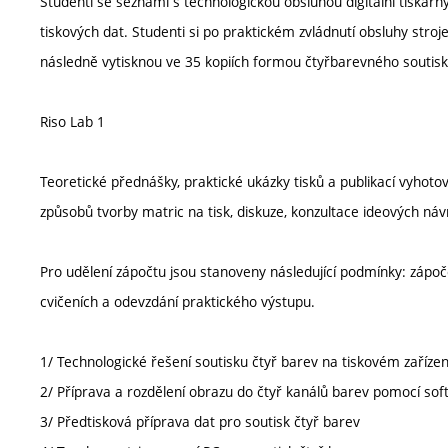
Studenti se seznámí s technologickou obsluhou digitální tiskár
tiskových dat. Studenti si po praktickém zvládnutí obsluhy stroje
následně vytisknou ve 35 kopiích formou čtyřbarevného soutisk
Riso Lab 1
Teoretické přednášky, praktické ukázky tisků a publikací vyhoto
způsobů tvorby matric na tisk, diskuze, konzultace ideových náv
Pro udělení zápočtu jsou stanoveny následující podmínky: zápoč
cvičeních a odevzdání praktického výstupu.
1/ Technologické řešení soutisku čtyř barev na tiskovém zaříze
2/ Příprava a rozdělení obrazu do čtyř kanálů barev pomocí s
3/ Předtisková příprava dat pro soutisk čtyř barev