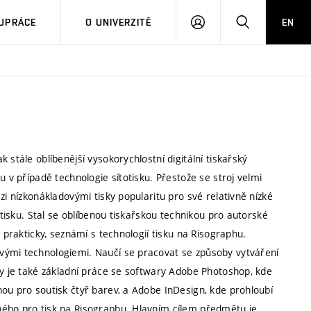
PŘIHLÁSIT
HLEDAT
UPRÁCE
O UNIVERZITĚ
EN
SE
 stále oblíbenější vysokorychlostní digitální tiskařský
u v případě technologie sítotisku. Přestože se stroj velmi
zi nízkonákladovými tisky popularitu pro své relativně nízké
 tisku. Stal se oblíbenou tiskařskou technikou pro autorské
 prakticky, seznámí s technologií tisku na Risographu.
vými technologiemi. Naučí se pracovat se způsoby vytváření
ky je také základní práce se softwary Adobe Photoshop, kde
ou pro soutisk čtyř barev, a Adobe InDesign, kde prohloubí
ného pro tisk na Risographu. Hlavním cílem předmětu je