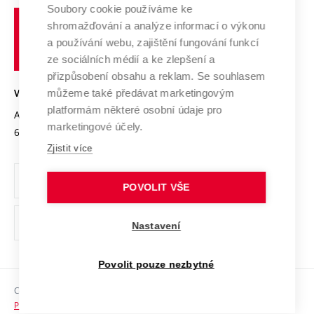
Profil univerzity
Spolupráce se školami
Soubory cookie používáme ke
Vysoké
Výzkumné infrastruktury
shromažďování a analýze informací o výkonu
Udržitelná univerzita
učení
Služby univerzity
Transfer znalostí
a používání webu, zajištění fungování funkcí
technické
Podnikavá univerzita / ContriBUTe
Mezinárodní dohody
ze sociálních médií a ke zlepšení a
Open Science
v
Bezpečná univerzita
přizpůsobení obsahu a reklam. Se souhlasem
Univerzitní sítě
Brně
Projekty
můžeme také předávat marketingovým
VYSOKÉ UČENÍ TECHNICKÉ V BRNĚ
Vyznamenání
platformám některé osobní údaje pro
Projekty ze strukturálních fondů
Antonínská 548/1
www.vut.cz
marketingové účely.
Organizační struktura
602 00 Brno
vut@vutbr.cz
Specifický výzkum
Zjistit více
Úřední deska
Ochrana osobních údajů
POVOLIT VŠE
(externí
Pracovní příležitosti
Nastavení
odkaz)
Podpora a rozvoj zaměstnanců a studujících
Povolit pouze nezbytné
Rovné příležitosti
Copyright © 2026 VUT
Sociální bezpečí
Prohlášení o přístupnosti