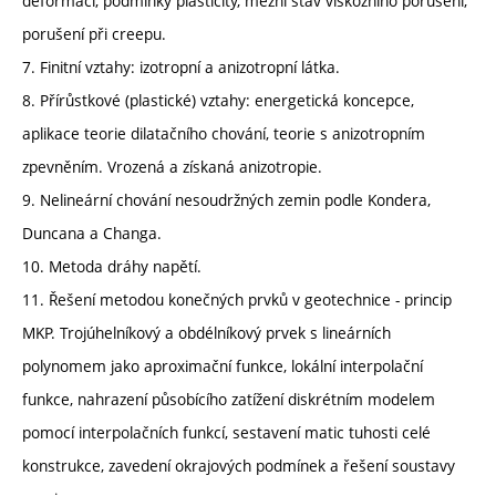
deformací, podmínky plasticity, mezní stav viskózního porušení,
porušení při creepu.
7. Finitní vztahy: izotropní a anizotropní látka.
8. Přírůstkové (plastické) vztahy: energetická koncepce,
aplikace teorie dilatačního chování, teorie s anizotropním
zpevněním. Vrozená a získaná anizotropie.
9. Nelineární chování nesoudržných zemin podle Kondera,
Duncana a Changa.
10. Metoda dráhy napětí.
11. Řešení metodou konečných prvků v geotechnice - princip
MKP. Trojúhelníkový a obdélníkový prvek s lineárních
polynomem jako aproximační funkce, lokální interpolační
funkce, nahrazení působícího zatížení diskrétním modelem
pomocí interpolačních funkcí, sestavení matic tuhosti celé
konstrukce, zavedení okrajových podmínek a řešení soustavy