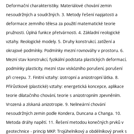
Deformační charakteristiky. Materiálové chování zemin
nesoudržných a soudržných. 3. Metody řešení napjatosti a
deformace zemního tělesa za použití matematické teorie
pružnosti. Úplná funkce přetvárnosti. 4. Základní reologické
vztahy. Reologické modely. 5. Druhy konstrukcí, zatížení a
okrajové podmínky. Podmínky mezní rovnováhy v prostoru. 6.
Mezní stav konstrukcí, fyzikální podstata plastických deformací,
podmínky plasticity, mezní stav viskózního porušení, porušení
při creepu. 7. Finitní vztahy: izotropní a anizotropní látka. 8.
Přírůstkové (plastické) vztahy: energetická koncepce, aplikace
teorie dilatačního chování, teorie s anizotropním zpevněním.
Vrozená a získaná anizotropie. 9. Nelineární chování
nesoudržných zemin podle Kondera, Duncana a Changa. 10.
Metoda dráhy napětí. 11. Řešení metodou konečných prvků v
geotechnice - princip MKP. Trojúhelníkový a obdélníkový prvek s