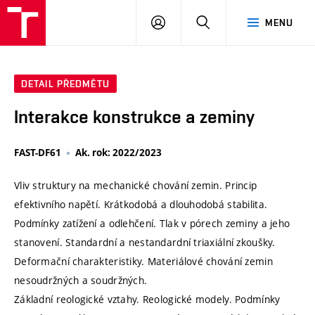
VUT
PŘIHLÁSIT
HLEDAT
MENU
SE
DETAIL PŘEDMĚTU
Interakce konstrukce a zeminy
FAST-DF61
Ak. rok: 2022/2023
Vliv struktury na mechanické chování zemin. Princip
efektivního napětí. Krátkodobá a dlouhodobá stabilita.
Podmínky zatížení a odlehčení. Tlak v pórech zeminy a jeho
stanovení. Standardní a nestandardní triaxiální zkoušky.
Deformační charakteristiky. Materiálové chování zemin
nesoudržných a soudržných.
Základní reologické vztahy. Reologické modely. Podmínky