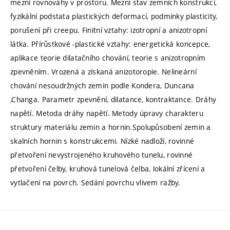
mezní rovnováhy v prostoru. Mezní stav zemních konstrukcí,
fyzikální podstata plastických deformací, podmínky plasticity,
porušení při creepu. Finitní vztahy: izotropní a anizotropní
látka. Přírůstkové -plastické vztahy: energetická koncepce,
aplikace teorie dilatačního chování, teorie s anizotropním
zpevněním. Vrozená a získaná anizotoropie. Nelineární
chování nesoudržných zemin podle Kondera, Duncana
,Changa. Parametr zpevnění, dilatance, kontraktance. Dráhy
napětí. Metoda dráhy napětí. Metody úpravy charakteru
struktury materiálu zemin a hornin.Spolupůsobení zemin a
skalních hornin s konstrukcemi. Nízké nadloží, rovinné
přetvoření nevystrojeného kruhového tunelu, rovinné
přetvoření čelby, kruhová tunelová čelba, lokální zřícení a
vytlačení na povrch. Sedání povrchu vlivem ražby.