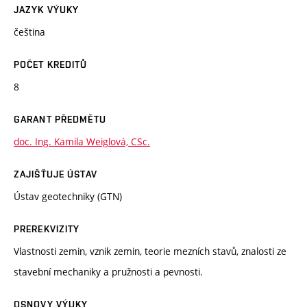
JAZYK VÝUKY
čeština
POČET KREDITŮ
8
GARANT PŘEDMĚTU
doc. Ing. Kamila Weiglová, CSc.
ZAJIŠŤUJE ÚSTAV
Ústav geotechniky (GTN)
PREREKVIZITY
Vlastnosti zemin, vznik zemin, teorie mezních stavů, znalosti ze
stavební mechaniky a pružnosti a pevnosti.
OSNOVY VÝUKY