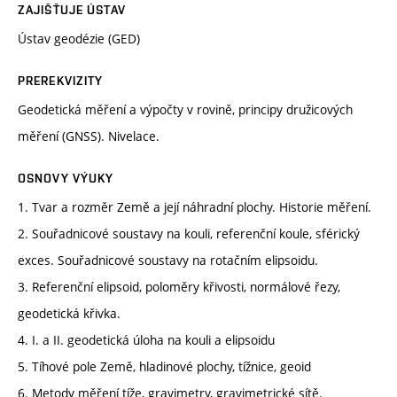
ZAJIŠŤUJE ÚSTAV
Ústav geodézie (GED)
PREREKVIZITY
Geodetická měření a výpočty v rovině, principy družicových
měření (GNSS). Nivelace.
OSNOVY VÝUKY
1. Tvar a rozměr Země a její náhradní plochy. Historie měření.
2. Souřadnicové soustavy na kouli, referenční koule, sférický
exces. Souřadnicové soustavy na rotačním elipsoidu.
3. Referenční elipsoid, poloměry křivosti, normálové řezy,
geodetická křivka.
4. I. a II. geodetická úloha na kouli a elipsoidu
5. Tíhové pole Země, hladinové plochy, tížnice, geoid
6. Metody měření tíže, gravimetry, gravimetrické sítě.