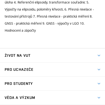
úloha 4. Referenční elipsoidy, transformace souřadnic 5.
Výpočty na elipsoidu, poloměry křivosti, 6. Přesná nivelace -
testování přístrojů 7. Přesná nivelace - praktická měření 8.
GNSS - praktická měření 9. GNSS - výpočty v LGO 10.
Hodnocení a zápočty
ŽIVOT NA VUT
Atmosféra VUT
PRO UCHAZEČE
Prostory školy
Proč na VUT
Koleje
PRO STUDENTY
Studijní programy
Stravování
Předměty
Studijní předpisy
Studium a stáže v zahraničí
Stipendia
Dny otevřených dveří
VĚDA A VÝZKUM
Sport na VUT
(externí
Studijní programy
Poplatky za studium
Uznání zahraničního vzdělání
Knihovny
Aktivity pro juniory