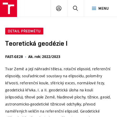
VUT
PŘIHLÁSIT
HLEDAT
MENU
SE
DETAIL PŘEDMĚTU
Teoretická geodézie I
FAST-GE28
Ak. rok: 2022/2023
Tvar Země a její náhradní tělesa, rotační elipsoid, referenční
elipsoidy, souřadnicové soustavy na elipsoidu, poloměry
křivosti, referenční koule, sférický exces, normálové řezy,
geodetická křivka, I. a II. geodetická úloha na kouli
(elipsoidu), tíhové pole Země, hladinové plochy, tížnice, geoid,
astronomicko-geodetické tížnicové odchylky, převod
naměřených veličin na referenční elipsoid. Geodetické