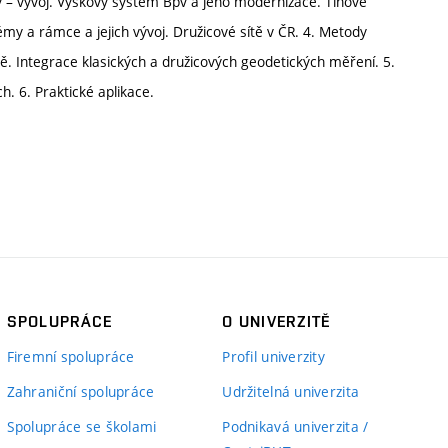
dy – vývoj. Výškový systém Bpv a jeho modernizace. Tíhové
my a rámce a jejich vývoj. Družicové sítě v ČR. 4. Metody
ě. Integrace klasických a družicových geodetických měření. 5.
. 6. Praktické aplikace.
SPOLUPRÁCE
O UNIVERZITĚ
Firemní spolupráce
Profil univerzity
Zahraniční spolupráce
Udržitelná univerzita
Spolupráce se školami
Podnikavá univerzita /