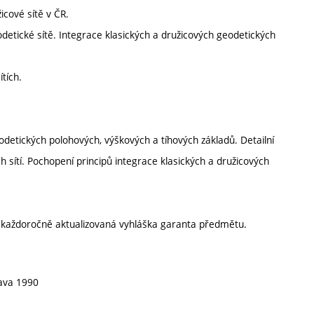
icové sítě v ČR.
detické sítě. Integrace klasických a družicových geodetických
tích.
etických polohových, výškových a tíhových základů. Detailní
 sítí. Pochopení principů integrace klasických a družicových
í každoročně aktualizovaná vyhláška garanta předmětu.
lava 1990