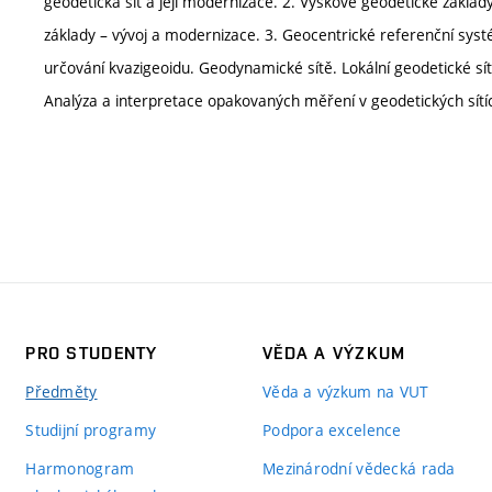
geodetická síť a její modernizace. 2. Výškové geodetické zákla
základy – vývoj a modernizace. 3. Geocentrické referenční systé
určování kvazigeoidu. Geodynamické sítě. Lokální geodetické sít
Analýza a interpretace opakovaných měření v geodetických sítích
PRO STUDENTY
VĚDA A VÝZKUM
Předměty
Věda a výzkum na VUT
Studijní programy
Podpora excelence
Harmonogram
Mezinárodní vědecká rada