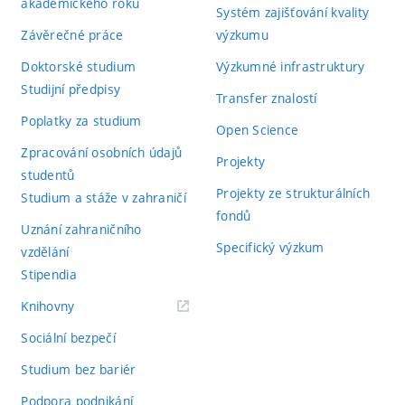
akademického roku
Systém zajišťování kvality
Závěrečné práce
výzkumu
Doktorské studium
Výzkumné infrastruktury
Studijní předpisy
Transfer znalostí
Poplatky za studium
Open Science
Zpracování osobních údajů
Projekty
studentů
Projekty ze strukturálních
Studium a stáže v zahraničí
fondů
Uznání zahraničního
Specifický výzkum
vzdělání
Stipendia
(externí
Knihovny
odkaz)
Sociální bezpečí
Studium bez bariér
Podpora podnikání