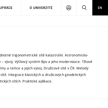
PŘIHLÁSIT
HLEDAT
UPRÁCE
O UNIVERZITĚ
EN
SE
dnotné trigonometrické sítě katastrální. Astronomicko-
dy – vývoj. Výškový systém Bpv a jeho modernizace. Tíhové
my a rámce a jejich vývoj. Družicové sítě v ČR. Metody
sítě. Integrace klasických a družicových geodetických
ckých sítích. Praktické aplikace.