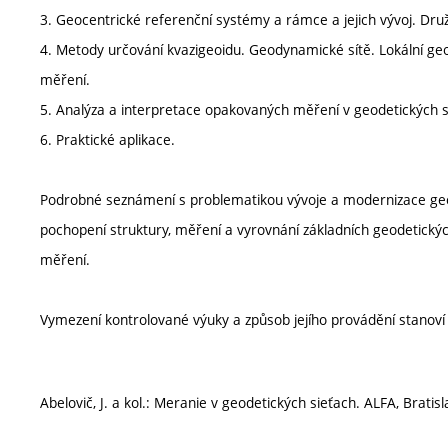
3. Geocentrické referenční systémy a rámce a jejich vývoj. Druž
4. Metody určování kvazigeoidu. Geodynamické sítě. Lokální geo
měření.
5. Analýza a interpretace opakovaných měření v geodetických sí
6. Praktické aplikace.
Podrobné seznámení s problematikou vývoje a modernizace geod
pochopení struktury, měření a vyrovnání základních geodetických
měření.
Vymezení kontrolované výuky a způsob jejího provádění stanov
Abelovič, J. a kol.: Meranie v geodetických sieťach. ALFA, Bratis