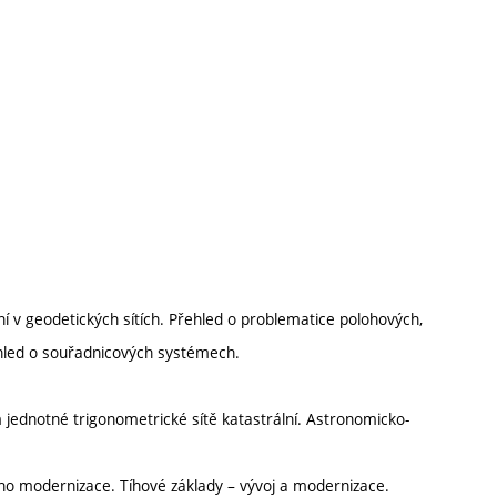
í v geodetických sítích. Přehled o problematice polohových,
ehled o souřadnicových systémech.
 jednotné trigonometrické sítě katastrální. Astronomicko-
eho modernizace. Tíhové základy – vývoj a modernizace.