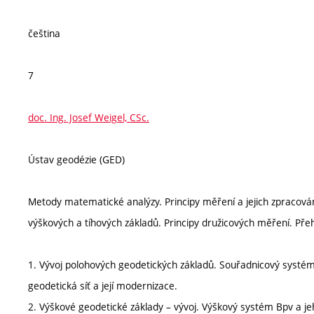
čeština
7
doc. Ing. Josef Weigel, CSc.
Ústav geodézie (GED)
Metody matematické analýzy. Principy měření a jejich zpracován
výškových a tíhových základů. Principy družicových měření. Př
1. Vývoj polohových geodetických základů. Souřadnicový systém
geodetická síť a její modernizace.
2. Výškové geodetické základy – vývoj. Výškový systém Bpv a j