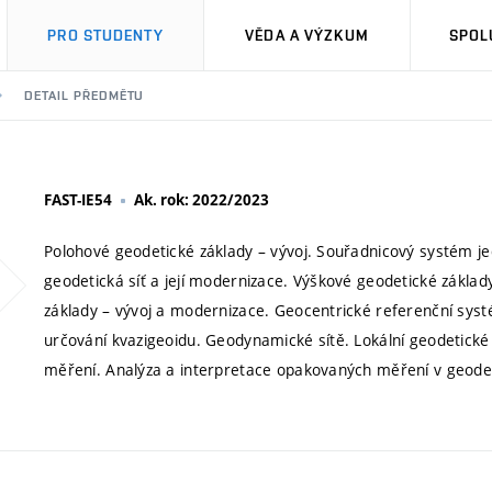
PRO STUDENTY
VĚDA A VÝZKUM
SPOL
DETAIL PŘEDMĚTU
FAST-IE54
Ak. rok: 2022/2023
Polohové geodetické základy – vývoj. Souřadnicový systém je
geodetická síť a její modernizace. Výškové geodetické zákla
základy – vývoj a modernizace. Geocentrické referenční systé
určování kvazigeoidu. Geodynamické sítě. Lokální geodetické 
měření. Analýza a interpretace opakovaných měření v geodeti