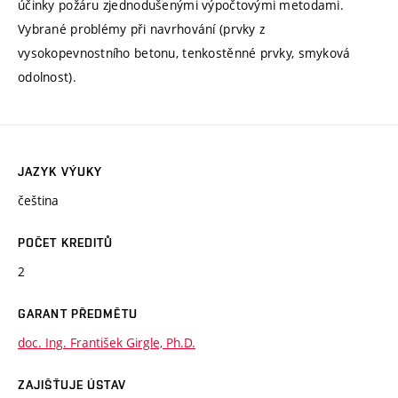
účinky požáru zjednodušenými výpočtovými metodami.
Vybrané problémy při navrhování (prvky z
vysokopevnostního betonu, tenkostěnné prvky, smyková
odolnost).
JAZYK VÝUKY
čeština
POČET KREDITŮ
2
GARANT PŘEDMĚTU
doc. Ing. František Girgle, Ph.D.
ZAJIŠŤUJE ÚSTAV