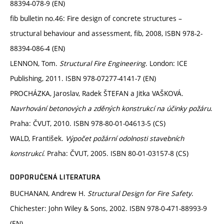
88394-078-9 (EN)
fib bulletin no.46: Fire design of concrete structures –
structural behaviour and assessment, fib, 2008, ISBN 978-2-
88394-086-4 (EN)
LENNON, Tom.
Structural Fire Engineering
. London: ICE
Publishing, 2011. ISBN 978-07277-4141-7 (EN)
PROCHÁZKA, Jaroslav, Radek ŠTEFAN a Jitka VAŠKOVÁ.
Navrhování betonových a zděných konstrukcí na účinky požáru
.
Praha: ČVUT, 2010. ISBN 978-80-01-04613-5 (CS)
WALD, František.
Výpočet požární odolnosti stavebních
konstrukcí
. Praha: ČVUT, 2005. ISBN 80-01-03157-8 (CS)
DOPORUČENÁ LITERATURA
BUCHANAN, Andrew H.
Structural Design for Fire Safety
.
Chichester: John Wiley & Sons, 2002. ISBN 978-0-471-88993-9
(EN)