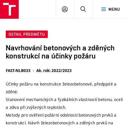
VUT
PŘIHLÁSIT
HLEDAT
MENU
SE
DETAIL PŘEDMĚTU
Navrhování betonových a zděných
konstrukcí na účinky požáru
FAST-NLB033
Ak. rok: 2022/2023
Účinky požáru na konstrukce železobetonové, předpjaté a
zděné.
Stanovení mechanických a fyzikálních vlastností betonu, oceli
a zdiva při zvýšených teplotách.
Metody pro ověření požární odolnosti betonových prvků a
konstrukcí. Návrh železobetonových a zděných prvků na