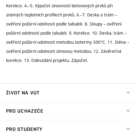
Korekce. 4.–5. Výpočet únosnosti betonových prvků při
známých teplotních profilech prvků. 6.–7. Deska a trám –
ověření požární odolnosti podle tabulek. 8. Sloupy – ověření
požární odolnosti podle tabulek. 9. Korekce. 10. Deska, trám –
ověření požární odolnosti metodou izotermy 500°C. 11. Stěna –
ověření požární odolnosti zónovou metodou. 12. Závěrečná
korekce. 13. Odevzdání projektu. Zápočet.
ŽIVOT NA VUT
Atmosféra VUT
PRO UCHAZEČE
Prostory školy
Proč na VUT
Koleje
PRO STUDENTY
Studijní programy