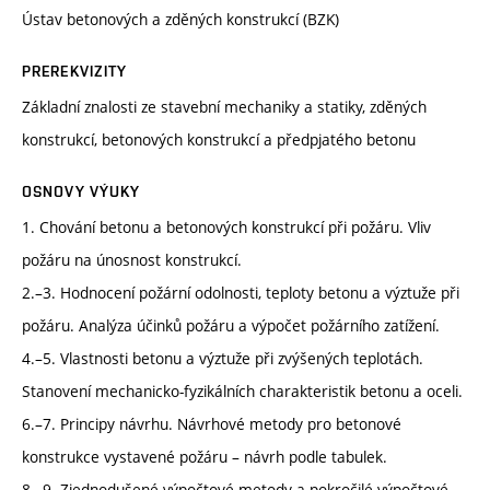
Ústav betonových a zděných konstrukcí (BZK)
PREREKVIZITY
Základní znalosti ze stavební mechaniky a statiky, zděných
konstrukcí, betonových konstrukcí a předpjatého betonu
OSNOVY VÝUKY
1. Chování betonu a betonových konstrukcí při požáru. Vliv
požáru na únosnost konstrukcí.
2.–3. Hodnocení požární odolnosti, teploty betonu a výztuže při
požáru. Analýza účinků požáru a výpočet požárního zatížení.
4.–5. Vlastnosti betonu a výztuže při zvýšených teplotách.
Stanovení mechanicko-fyzikálních charakteristik betonu a oceli.
6.–7. Principy návrhu. Návrhové metody pro betonové
konstrukce vystavené požáru – návrh podle tabulek.
8.–9. Zjednodušené výpočtové metody a pokročilé výpočtové