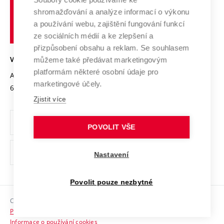
Vysoké
Výzkumné infrastruktury
shromažďování a analýze informací o výkonu
Udržitelná univerzita
učení
Služby univerzity
Transfer znalostí
a používání webu, zajištění fungování funkcí
technické
Podnikavá univerzita / ContriBUTe
Mezinárodní dohody
ze sociálních médií a ke zlepšení a
Open Science
v
Bezpečná univerzita
přizpůsobení obsahu a reklam. Se souhlasem
Univerzitní sítě
Brně
Projekty
můžeme také předávat marketingovým
VYSOKÉ UČENÍ TECHNICKÉ V BRNĚ
Vyznamenání
platformám některé osobní údaje pro
Projekty ze strukturálních fondů
Antonínská 548/1
www.vut.cz
marketingové účely.
Organizační struktura
602 00 Brno
vut@vutbr.cz
Specifický výzkum
Zjistit více
Úřední deska
Ochrana osobních údajů
POVOLIT VŠE
(externí
Pracovní příležitosti
Nastavení
odkaz)
Podpora a rozvoj zaměstnanců a studujících
Povolit pouze nezbytné
Rovné příležitosti
Copyright © 2026 VUT
Sociální bezpečí
Prohlášení o přístupnosti
HR Award
Informace o používání cookies