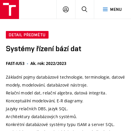
VUT
PŘIHLÁSIT
HLEDAT
MENU
SE
DETAIL PŘEDMĚTU
Systémy řízení bází dat
FAST-IU53
Ak. rok: 2022/2023
Základní pojmy databázové technologie, terminologie, datové
modely, modelování, databázové nástroje.
Relační model dat, relační algebra, datová integrita.
Konceptuální modelování, E-R diagramy.
Jazyky relačních DBS, jazyk SQL.
Architektury databázových systémů.
Konkrétní databázové systémy typu ISAM a server SQL.