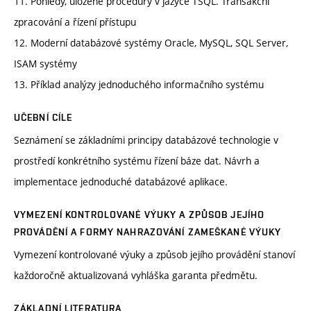
11. Pohledy, uložené procedury v jazyce TSQL. Transakční
zpracování a řízení přístupu
12. Moderní databázové systémy Oracle, MySQL, SQL Server,
ISAM systémy
13. Příklad analýzy jednoduchého informačního systému
UČEBNÍ CÍLE
Seznámení se základními principy databázové technologie v
prostředí konkrétního systému řízení báze dat. Návrh a
implementace jednoduché databázové aplikace.
VYMEZENÍ KONTROLOVANÉ VÝUKY A ZPŮSOB JEJÍHO
PROVÁDĚNÍ A FORMY NAHRAZOVÁNÍ ZAMEŠKANÉ VÝUKY
Vymezení kontrolované výuky a způsob jejího provádění stanoví
každoročně aktualizovaná vyhláška garanta předmětu.
ZÁKLADNÍ LITERATURA