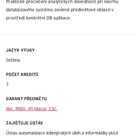
Praktické procvičení analytických dovedností při návrhu
databázového systému zvolené předmětové oblasti v
prostředí konkrétní DB aplikace.
JAZYK VÝUKY
čeština
POČET KREDITŮ
7
GARANT PŘEDMĚTU
doc. RNDr. Jiří Macur, CSc.
ZAJIŠŤUJE ÚSTAV
Ústav automatizace inženýrských úloh a informatiky (AIU)