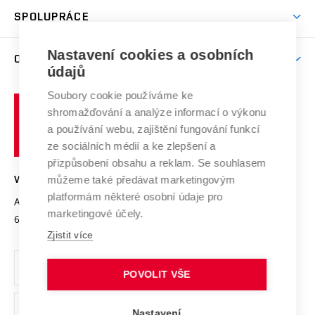
Studentský život
odkaz)
Věda a výzkum na VUT
Harmonogram akademického roku
Zpracování osobních údajů studentů
Sociální bezpečí
SPOLUPRÁCE
Celoživotní vzdělávání
Brno
Podpora excelence
Závěrečné práce
Studium bez bariér
Zpracování osobních údajů uchazečů o studium
Firemní spolupráce
Mezinárodní vědecká rada
Nastavení cookies a osobních
O UNIVERZITĚ
Doktorské studium
Podpora podnikání
E-přihláška
údajů
Zahraniční spolupráce
Systém zajišťování kvality výzkumu
Profil univerzity
Spolupráce se školami
Soubory cookie používáme ke
Vysoké
Výzkumné infrastruktury
shromažďování a analýze informací o výkonu
Udržitelná univerzita
učení
Služby univerzity
Transfer znalostí
a používání webu, zajištění fungování funkcí
technické
Podnikavá univerzita / ContriBUTe
Mezinárodní dohody
ze sociálních médií a ke zlepšení a
Open Science
v
Bezpečná univerzita
přizpůsobení obsahu a reklam. Se souhlasem
Univerzitní sítě
Brně
Projekty
můžeme také předávat marketingovým
VYSOKÉ UČENÍ TECHNICKÉ V BRNĚ
Vyznamenání
platformám některé osobní údaje pro
Projekty ze strukturálních fondů
Antonínská 548/1
www.vut.cz
marketingové účely.
Organizační struktura
602 00 Brno
vut@vutbr.cz
Specifický výzkum
Zjistit více
Úřední deska
Ochrana osobních údajů
POVOLIT VŠE
(externí
Pracovní příležitosti
Nastavení