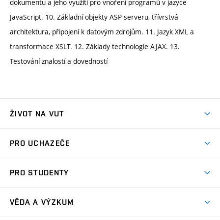
dokumentu a jeho využití pro vnoření programů v jazyce
JavaScript. 10. Základní objekty ASP serveru, třívrstvá
architektura, připojení k datovým zdrojům. 11. Jazyk XML a
transformace XSLT. 12. Základy technologie AJAX. 13.
Testování znalostí a dovedností
ŽIVOT NA VUT
Atmosféra VUT
PRO UCHAZEČE
Prostory školy
Proč na VUT
Koleje
PRO STUDENTY
Studijní programy
Stravování
Předměty
Studijní předpisy
Studium a stáže v zahraničí
Stipendia
Dny otevřených dveří
VĚDA A VÝZKUM
Sport na VUT
(externí
Studijní programy
Poplatky za studium
Uznání zahraničního vzdělání
Knihovny
Aktivity pro juniory