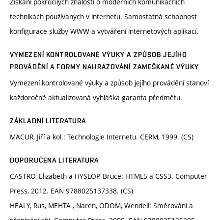
Získání pokročilých znalostí o moderních komunikačních
technikách používaných v internetu. Samostatná schopnost
konfigurace služby WWW a vytváření internetových aplikací.
VYMEZENÍ KONTROLOVANÉ VÝUKY A ZPŮSOB JEJÍHO
PROVÁDĚNÍ A FORMY NAHRAZOVÁNÍ ZAMEŠKANÉ VÝUKY
Vymezení kontrolované výuky a způsob jejího provádění stanoví
každoročně aktualizovaná vyhláška garanta předmětu.
ZÁKLADNÍ LITERATURA
MACUR, Jiří a kol.: Technologie Internetu. CERM, 1999. (CS)
DOPORUČENÁ LITERATURA
CASTRO, Elizabeth a HYSLOP, Bruce: HTML5 a CSS3. Computer
Press, 2012. EAN 9788025137338. (CS)
HEALY, Rus, MEHTA , Naren, ODOM, Wendell: Směrování a