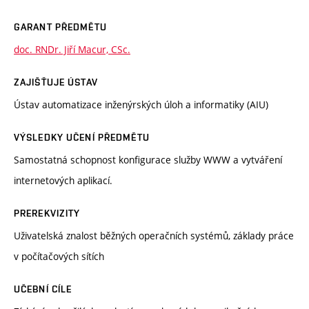
GARANT PŘEDMĚTU
doc. RNDr. Jiří Macur, CSc.
ZAJIŠŤUJE ÚSTAV
Ústav automatizace inženýrských úloh a informatiky (AIU)
VÝSLEDKY UČENÍ PŘEDMĚTU
Samostatná schopnost konfigurace služby WWW a vytváření
internetových aplikací.
PREREKVIZITY
Uživatelská znalost běžných operačních systémů, základy práce
v počítačových sítích
UČEBNÍ CÍLE