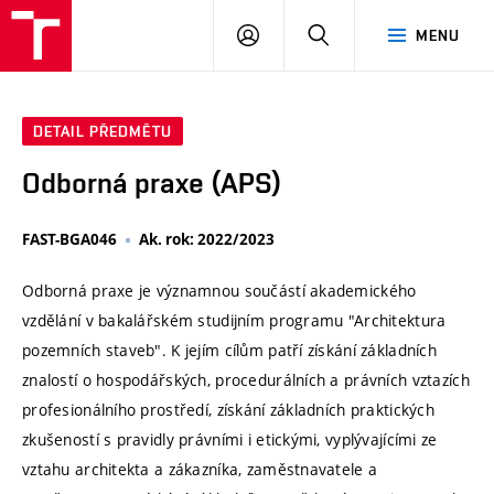
VUT
PŘIHLÁSIT
HLEDAT
MENU
SE
DETAIL PŘEDMĚTU
Odborná praxe (APS)
FAST-BGA046
Ak. rok: 2022/2023
Odborná praxe je významnou součástí akademického
vzdělání v bakalářském studijním programu "Architektura
pozemních staveb". K jejím cílům patří získání základních
znalostí o hospodářských, procedurálních a právních vztazích
profesionálního prostředí, získání základních praktických
zkušeností s pravidly právními i etickými, vyplývajícími ze
vztahu architekta a zákazníka, zaměstnavatele a