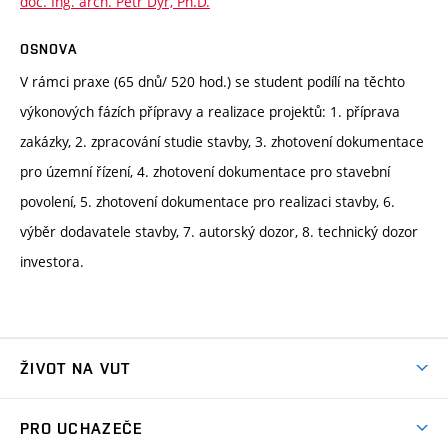
doc. Ing. arch. Petr Dýr, Ph.D.
OSNOVA
V rámci praxe (65 dnů/ 520 hod.) se student podílí na těchto
výkonových fázích přípravy a realizace projektů: 1. příprava
zakázky, 2. zpracování studie stavby, 3. zhotovení dokumentace
pro územní řízení, 4. zhotovení dokumentace pro stavební
povolení, 5. zhotovení dokumentace pro realizaci stavby, 6.
výběr dodavatele stavby, 7. autorský dozor, 8. technický dozor
investora.
ŽIVOT NA VUT
Atmosféra VUT
PRO UCHAZEČE
Prostory školy