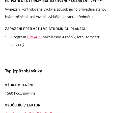
PROVÁDĚNÍ A FORMY NAHRAZOVÁNÍ ZAMEŠKANÉ VÝUKY
Vymezení kontrolované výuky a způsob jejího provádění stanoví
každoročně aktualizovaná vyhláška garanta předmětu.
ZAŘAZENÍ PŘEDMĚTU VE STUDIJNÍCH PLÁNECH
Program
BPC-APS
bakalářský 4 ročník, letní semestr,
povinný
Typ (způsob) výuky
VÝUKA V TERÉNU
1560 hod., povinná
VYUČUJÍCÍ / LEKTOR