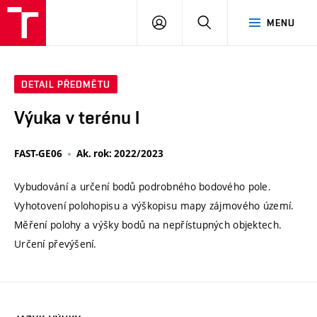
VUT
PŘIHLÁSIT
HLEDAT
MENU
SE
DETAIL PŘEDMĚTU
Výuka v terénu I
FAST-GE06
Ak. rok: 2022/2023
Vybudování a určení bodů podrobného bodového pole.
Vyhotovení polohopisu a výškopisu mapy zájmového území.
Měření polohy a výšky bodů na nepřístupných objektech.
Určení převýšení.