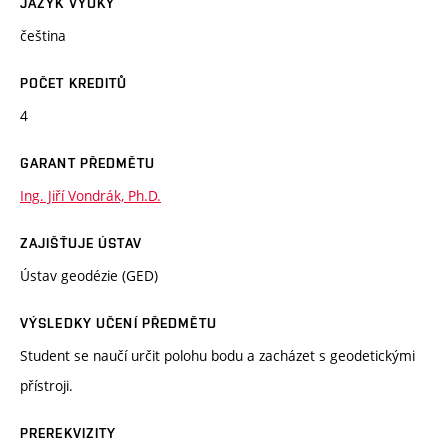
JAZYK VÝUKY
čeština
POČET KREDITŮ
4
GARANT PŘEDMĚTU
Ing. Jiří Vondrák, Ph.D.
ZAJIŠŤUJE ÚSTAV
Ústav geodézie (GED)
VÝSLEDKY UČENÍ PŘEDMĚTU
Student se naučí určit polohu bodu a zacházet s geodetickými
přístroji.
PREREKVIZITY