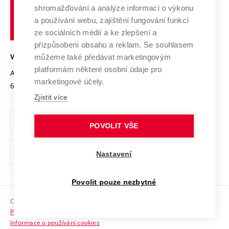
Vysoké
Výzkumné infrastruktury
shromažďování a analýze informací o výkonu
Udržitelná univerzita
učení
Služby univerzity
Transfer znalostí
a používání webu, zajištění fungování funkcí
technické
Podnikavá univerzita / ContriBUTe
Mezinárodní dohody
ze sociálních médií a ke zlepšení a
Open Science
v
Bezpečná univerzita
přizpůsobení obsahu a reklam. Se souhlasem
Univerzitní sítě
Brně
Projekty
můžeme také předávat marketingovým
VYSOKÉ UČENÍ TECHNICKÉ V BRNĚ
Vyznamenání
platformám některé osobní údaje pro
Projekty ze strukturálních fondů
Antonínská 548/1
www.vut.cz
marketingové účely.
Organizační struktura
602 00 Brno
vut@vutbr.cz
Specifický výzkum
Zjistit více
Úřední deska
Ochrana osobních údajů
POVOLIT VŠE
(externí
Pracovní příležitosti
Nastavení
odkaz)
Podpora a rozvoj zaměstnanců a studujících
Povolit pouze nezbytné
Rovné příležitosti
Copyright © 2026 VUT
Sociální bezpečí
Prohlášení o přístupnosti
HR Award
Informace o používání cookies