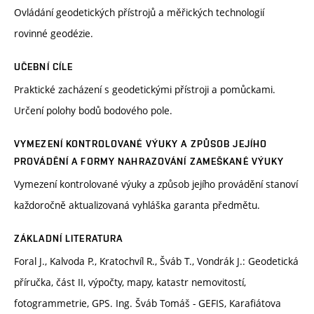
Ovládání geodetických přístrojů a měřických technologií
rovinné geodézie.
UČEBNÍ CÍLE
Praktické zacházení s geodetickými přístroji a pomůckami.
Určení polohy bodů bodového pole.
VYMEZENÍ KONTROLOVANÉ VÝUKY A ZPŮSOB JEJÍHO
PROVÁDĚNÍ A FORMY NAHRAZOVÁNÍ ZAMEŠKANÉ VÝUKY
Vymezení kontrolované výuky a způsob jejího provádění stanoví
každoročně aktualizovaná vyhláška garanta předmětu.
ZÁKLADNÍ LITERATURA
Foral J., Kalvoda P., Kratochvíl R., Šváb T., Vondrák J.: Geodetická
příručka, část II, výpočty, mapy, katastr nemovitostí,
fotogrammetrie, GPS. Ing. Šváb Tomáš - GEFIS, Karafiátova