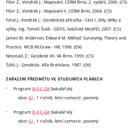
Fišer Z., Vondrák J.: Mapování. CERM Brno, 2. vydání, 2006. (CS)
Fišer Z., Vondrák J.: Mapování II. CERM Brno, 2004. (CS)
Foral J., Vondrák J.: Geodetická příručka - část I, úhly, délky a
výšky. Ing. Tomáš Šváb - GEFIS, Valašské Meziříčí, 2007. (CS)
James M. Anderson, Edward M. Mikhail: Surveying, Theory and
Practice. WCB McGraw - Hill, 1998. (EN)
Nevosád, Z.: Geodezie VII. VA Brno, 1993. (CS)
Šűtti, J.: Geodézia. Alfa Bratislava, 1987. (SK)
ZAŘAZENÍ PŘEDMĚTU VE STUDIJNÍCH PLÁNECH
Program
B-P-C-GK
bakalářský
obor
GI
, 1 ročník, letní semestr, povinný
Program
B-K-C-GK
bakalářský
obor
GI
, 1 ročník, letní semestr, povinný