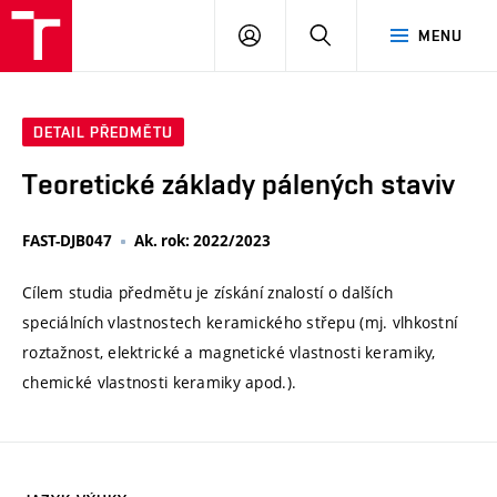
VUT
PŘIHLÁSIT
HLEDAT
MENU
SE
DETAIL PŘEDMĚTU
Teoretické základy pálených staviv
FAST-DJB047
Ak. rok: 2022/2023
Cílem studia předmětu je získání znalostí o dalších
speciálních vlastnostech keramického střepu (mj. vlhkostní
roztažnost, elektrické a magnetické vlastnosti keramiky,
chemické vlastnosti keramiky apod.).