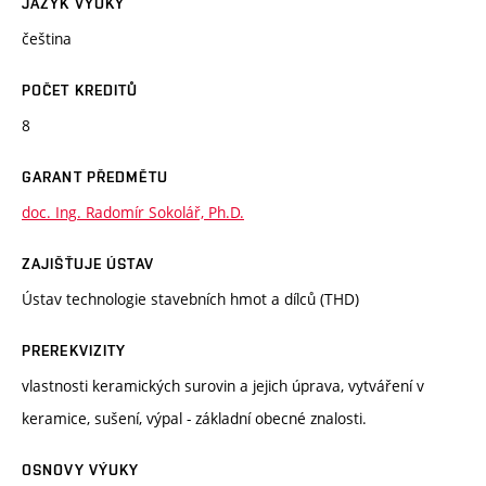
JAZYK VÝUKY
čeština
POČET KREDITŮ
8
GARANT PŘEDMĚTU
doc. Ing. Radomír Sokolář, Ph.D.
ZAJIŠŤUJE ÚSTAV
Ústav technologie stavebních hmot a dílců (THD)
PREREKVIZITY
vlastnosti keramických surovin a jejich úprava, vytváření v
keramice, sušení, výpal - základní obecné znalosti.
OSNOVY VÝUKY