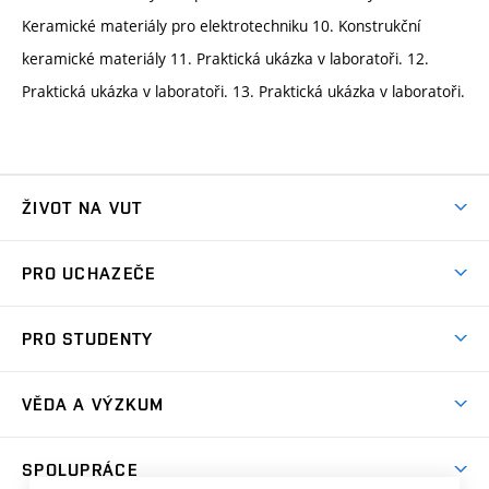
Keramické materiály pro elektrotechniku 10. Konstrukční
keramické materiály 11. Praktická ukázka v laboratoři. 12.
Praktická ukázka v laboratoři. 13. Praktická ukázka v laboratoři.
ŽIVOT NA VUT
Atmosféra VUT
PRO UCHAZEČE
Prostory školy
Proč na VUT
Koleje
PRO STUDENTY
Studijní programy
Stravování
Předměty
Studijní předpisy
Studium a stáže v zahraničí
Stipendia
Dny otevřených dveří
VĚDA A VÝZKUM
Sport na VUT
(externí
Studijní programy
Poplatky za studium
Uznání zahraničního vzdělání
Knihovny
Aktivity pro juniory
Studentský život
odkaz)
Věda a výzkum na VUT
Harmonogram akademického roku
Zpracování osobních údajů studentů
Sociální bezpečí
SPOLUPRÁCE
Celoživotní vzdělávání
Brno
Podpora excelence