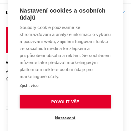
Závěrečné práce
Studium bez bariér
Zpracování osobních údajů uchazečů o studium
Firemní spolupráce
Mezinárodní vědecká rada
Nastavení cookies a osobních
O UNIVERZITĚ
Doktorské studium
Podpora podnikání
E-přihláška
údajů
Zahraniční spolupráce
Systém zajišťování kvality výzkumu
Profil univerzity
Spolupráce se školami
Soubory cookie používáme ke
Vysoké
Výzkumné infrastruktury
shromažďování a analýze informací o výkonu
Udržitelná univerzita
učení
Služby univerzity
Transfer znalostí
a používání webu, zajištění fungování funkcí
technické
Podnikavá univerzita / ContriBUTe
Mezinárodní dohody
ze sociálních médií a ke zlepšení a
Open Science
v
Bezpečná univerzita
přizpůsobení obsahu a reklam. Se souhlasem
Univerzitní sítě
Brně
Projekty
můžeme také předávat marketingovým
VYSOKÉ UČENÍ TECHNICKÉ V BRNĚ
Vyznamenání
platformám některé osobní údaje pro
Projekty ze strukturálních fondů
Antonínská 548/1
www.vut.cz
marketingové účely.
Organizační struktura
602 00 Brno
vut@vutbr.cz
Specifický výzkum
Zjistit více
Úřední deska
Ochrana osobních údajů
POVOLIT VŠE
(externí
Pracovní příležitosti
Nastavení
odkaz)
Podpora a rozvoj zaměstnanců a studujících