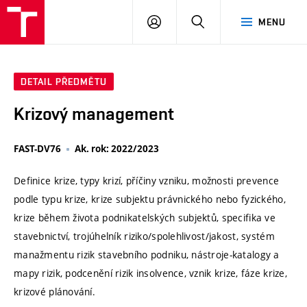
VUT
PŘIHLÁSIT
HLEDAT
MENU
SE
DETAIL PŘEDMĚTU
Krizový management
FAST-DV76
Ak. rok: 2022/2023
Definice krize, typy krizí, příčiny vzniku, možnosti prevence
podle typu krize, krize subjektu právnického nebo fyzického,
krize během života podnikatelských subjektů, specifika ve
stavebnictví, trojúhelník riziko/spolehlivost/jakost, systém
manažmentu rizik stavebního podniku, nástroje-katalogy a
mapy rizik, podcenění rizik insolvence, vznik krize, fáze krize,
krizové plánování.