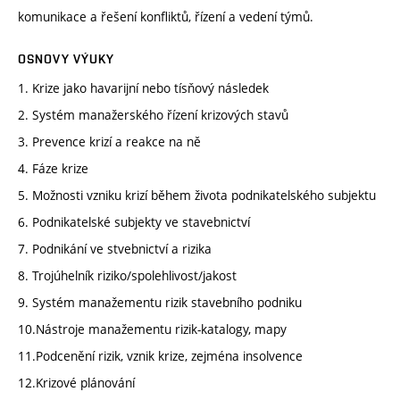
komunikace a řešení konfliktů, řízení a vedení týmů.
OSNOVY VÝUKY
1. Krize jako havarijní nebo tísňový následek
2. Systém manažerského řízení krizových stavů
3. Prevence krizí a reakce na ně
4. Fáze krize
5. Možnosti vzniku krizí během života podnikatelského subjektu
6. Podnikatelské subjekty ve stavebnictví
7. Podnikání ve stvebnictví a rizika
8. Trojúhelník riziko/spolehlivost/jakost
9. Systém manažementu rizik stavebního podniku
10.Nástroje manažementu rizik-katalogy, mapy
11.Podcenění rizik, vznik krize, zejména insolvence
12.Krizové plánování