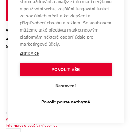
shromažďování a analýze informací o výkonu
Udržitelná univerzita
učení
Služby univerzity
Transfer znalostí
a používání webu, zajištění fungování funkcí
technické
Podnikavá univerzita / ContriBUTe
Mezinárodní dohody
ze sociálních médií a ke zlepšení a
Open Science
v
Bezpečná univerzita
přizpůsobení obsahu a reklam. Se souhlasem
Univerzitní sítě
Brně
Projekty
můžeme také předávat marketingovým
VYSOKÉ UČENÍ TECHNICKÉ V BRNĚ
Vyznamenání
platformám některé osobní údaje pro
Projekty ze strukturálních fondů
Antonínská 548/1
www.vut.cz
marketingové účely.
Organizační struktura
602 00 Brno
vut@vutbr.cz
Specifický výzkum
Zjistit více
Úřední deska
Ochrana osobních údajů
POVOLIT VŠE
(externí
Pracovní příležitosti
Nastavení
odkaz)
Podpora a rozvoj zaměstnanců a studujících
Povolit pouze nezbytné
Rovné příležitosti
Copyright © 2026 VUT
Sociální bezpečí
Prohlášení o přístupnosti
HR Award
Informace o používání cookies