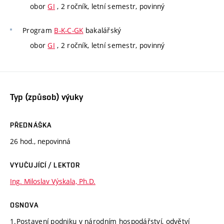
obor
GI
, 2 ročník, letní semestr, povinný
Program
B-K-C-GK
bakalářský
obor
GI
, 2 ročník, letní semestr, povinný
Typ (způsob) výuky
PŘEDNÁŠKA
26 hod., nepovinná
VYUČUJÍCÍ / LEKTOR
Ing. Miloslav Výskala, Ph.D.
OSNOVA
1.Postavení podniku v národním hospodářství, odvětví