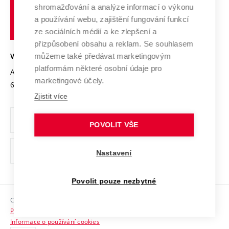
Výzkumné infrastruktury
shromažďování a analýze informací o výkonu
Udržitelná univerzita
učení
Služby univerzity
Transfer znalostí
a používání webu, zajištění fungování funkcí
technické
Podnikavá univerzita / ContriBUTe
Mezinárodní dohody
ze sociálních médií a ke zlepšení a
Open Science
v
Bezpečná univerzita
přizpůsobení obsahu a reklam. Se souhlasem
Univerzitní sítě
Brně
Projekty
můžeme také předávat marketingovým
VYSOKÉ UČENÍ TECHNICKÉ V BRNĚ
Vyznamenání
platformám některé osobní údaje pro
Projekty ze strukturálních fondů
Antonínská 548/1
www.vut.cz
marketingové účely.
Organizační struktura
602 00 Brno
vut@vutbr.cz
Specifický výzkum
Zjistit více
Úřední deska
Ochrana osobních údajů
POVOLIT VŠE
(externí
Pracovní příležitosti
Nastavení
odkaz)
Podpora a rozvoj zaměstnanců a studujících
Povolit pouze nezbytné
Rovné příležitosti
Copyright © 2026 VUT
Sociální bezpečí
Prohlášení o přístupnosti
HR Award
Informace o používání cookies