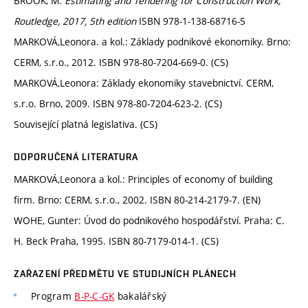
BROOK, M.
Estimating and Tendering for Construction Work,
Routledge, 2017, 5th edition
ISBN 978-1-138-68716-5
MARKOVÁ,Leonora. a kol.: Základy podnikové ekonomiky. Brno:
CERM, s.r.o., 2012. ISBN 978-80-7204-669-0. (CS)
MARKOVÁ,Leonora: Základy ekonomiky stavebnictví. CERM,
s.r.o. Brno, 2009. ISBN 978-80-7204-623-2. (CS)
Související platná legislativa. (CS)
DOPORUČENÁ LITERATURA
MARKOVÁ,Leonora a kol.: Principles of economy of building
firm. Brno: CERM, s.r.o., 2002. ISBN 80-214-2179-7. (EN)
WOHE, Gunter: Úvod do podnikového hospodářství. Praha: C.
H. Beck Praha, 1995. ISBN 80-7179-014-1. (CS)
ZAŘAZENÍ PŘEDMĚTU VE STUDIJNÍCH PLÁNECH
Program
B-P-C-GK
bakalářský