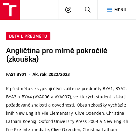
VUT
PŘIHLÁSIT
HLEDAT
MENU
SE
DETAIL PŘEDMĚTU
Angličtina pro mírně pokročilé
(zkouška)
FAST-BY01
Ak. rok: 2022/2023
K předmětu se vypisují čtyři volitelné předměty BYA1, BYA2,
BYA3 a BYA4 (VYA006 a VYA007), ve kterých studenti získají
požadované znalosti a dovednosti. Obsah zkoušky vychází z
knih New English File Elementary, Clive Oxenden, Christina
Latham-Koenig, Oxford University Press 2004 a New English
File Pre-Intermediate, Clive Oxenden, Christina Latham-