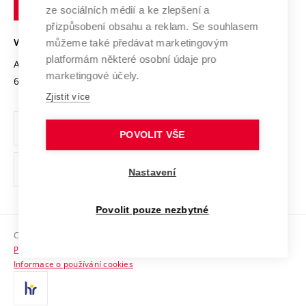
technické
Podnikavá univerzita / ContriBUTe
Mezinárodní dohody
ze sociálních médií a ke zlepšení a
Open Science
v
Bezpečná univerzita
přizpůsobení obsahu a reklam. Se souhlasem
Univerzitní sítě
Brně
Projekty
můžeme také předávat marketingovým
VYSOKÉ UČENÍ TECHNICKÉ V BRNĚ
Vyznamenání
platformám některé osobní údaje pro
Projekty ze strukturálních fondů
Antonínská 548/1
www.vut.cz
marketingové účely.
Organizační struktura
602 00 Brno
vut@vutbr.cz
Specifický výzkum
Zjistit více
Úřední deska
Ochrana osobních údajů
POVOLIT VŠE
(externí
Pracovní příležitosti
Nastavení
odkaz)
Podpora a rozvoj zaměstnanců a studujících
Povolit pouze nezbytné
Rovné příležitosti
Copyright © 2026 VUT
Sociální bezpečí
Prohlášení o přístupnosti
HR Award
Informace o používání cookies
Kontakty