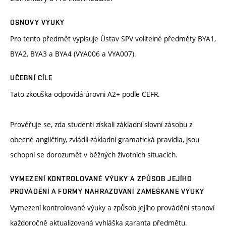
OSNOVY VÝUKY
Pro tento předmět vypisuje Ústav SPV volitelné předměty BYA1,
BYA2, BYA3 a BYA4 (VYA006 a VYA007).
UČEBNÍ CÍLE
Tato zkouška odpovídá úrovni A2+ podle CEFR.
Prověřuje se, zda studenti získali základní slovní zásobu z
obecné angličtiny, zvládli základní gramatická pravidla, jsou
schopni se dorozumět v běžných životních situacích.
VYMEZENÍ KONTROLOVANÉ VÝUKY A ZPŮSOB JEJÍHO
PROVÁDĚNÍ A FORMY NAHRAZOVÁNÍ ZAMEŠKANÉ VÝUKY
Vymezení kontrolované výuky a způsob jejího provádění stanoví
každoročně aktualizovaná vyhláška garanta předmětu.