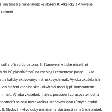
ké vlastnosti a mineralogické složení 8. Alkalicky aktivovaná
ý cement
solí a přísad do betonu. 3. Stanovení kritické micelární
 druhů plastifikátorů na rheologii cementové pasty. 5. Vliv
sti alkalicky aktivovaných struskových malt. Výroba zkušebních
 Vliv složení vodního skla (silikátový modul) při konstantním
ch malt. Výroba zkušebních těles, posouzení zpracovatelnosti a
opolymerů na bázi metakaolinu, stanovení vlivu různých druhů
8. Sledování vlivu doby míchání na vlastnosti sanačních omítek