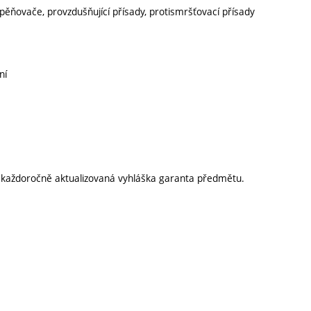
odpěňovače, provzdušňující přísady, protismršťovací přísady
ní
í každoročně aktualizovaná vyhláška garanta předmětu.