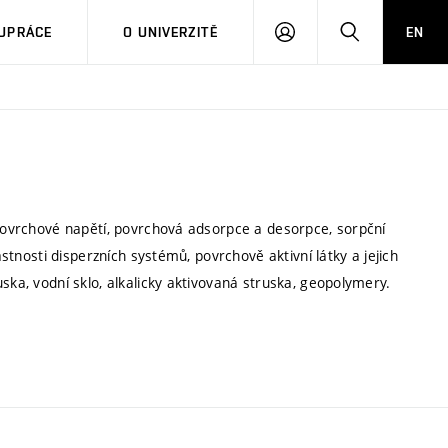
PŘIHLÁSIT
HLEDAT
UPRÁCE
O UNIVERZITĚ
EN
SE
 povrchové napětí, povrchová adsorpce a desorpce, sorpční
astnosti disperzních systémů, povrchově aktivní látky a jejich
ska, vodní sklo, alkalicky aktivovaná struska, geopolymery.