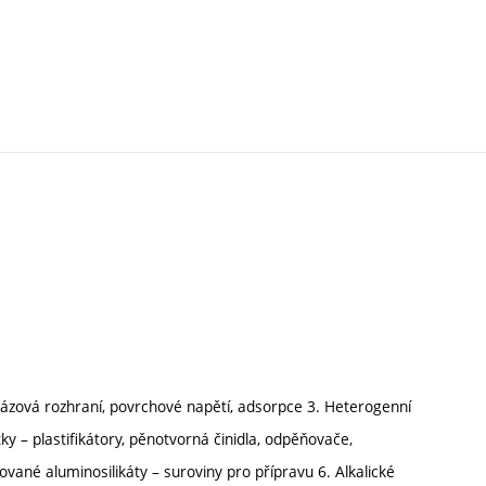
. Fázová rozhraní, povrchové napětí, adsorpce 3. Heterogenní
átky – plastifikátory, pěnotvorná činidla, odpěňovače,
vované aluminosilikáty – suroviny pro přípravu 6. Alkalické