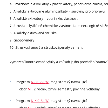
4. Povrchově aktivní látky – plastifikátory, pěnotvorná činidla, 
5. Alkalicky aktivované aluminosilikáty – suroviny pro přípravu
6. Alkalické aktivátory – vodní sklo, vlastnosti
7. Struska – fyzikálně chemické vlastnosti a mineralogické slože
8. Alkalicky aktivovaná struska
9. Geopolymery
10. Struskosíranový a struskovápenatý cement
Vymezení kontrolované výuky a způsob jejího provádění stanov
Program
N-P-C-SI (N)
magisterský navazující
obor
M
, 2 ročník, zimní semestr, povinně volitelný
Program
N-K-C-SI (N)
magisterský navazující
obor
M
, 2 ročník, zimní semestr, povinně volitelný