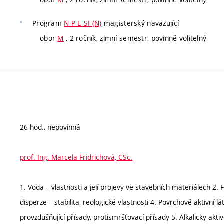
Program
N-P-E-SI (N)
magisterský navazující
obor
M
, 2 ročník, zimní semestr, povinně volitelný
26 hod., nepovinná
prof. Ing. Marcela Fridrichová, CSc.
1. Voda – vlastnosti a její projevy ve stavebních materiálech 2
disperze – stabilita, reologické vlastnosti 4. Povrchově aktivní l
provzdušňující přísady, protismršťovací přísady 5. Alkalicky akti