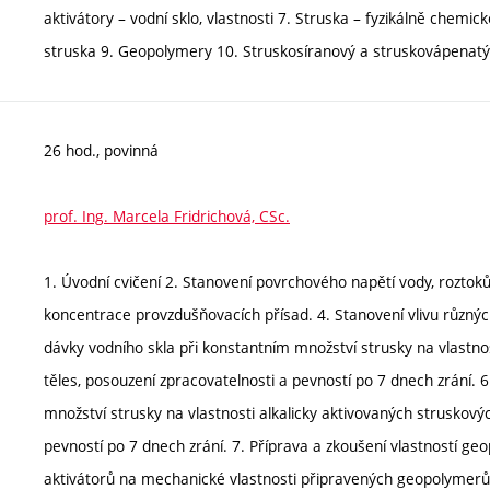
aktivátory – vodní sklo, vlastnosti 7. Struska – fyzikálně chemic
struska 9. Geopolymery 10. Struskosíranový a struskovápenat
26 hod., povinná
prof. Ing. Marcela Fridrichová, CSc.
1. Úvodní cvičení 2. Stanovení povrchového napětí vody, roztoků 
koncentrace provzdušňovacích přísad. 4. Stanovení vlivu různých
dávky vodního skla při konstantním množství strusky na vlastno
těles, posouzení zpracovatelnosti a pevností po 7 dnech zrání. 6.
množství strusky na vlastnosti alkalicky aktivovaných struskový
pevností po 7 dnech zrání. 7. Příprava a zkoušení vlastností ge
aktivátorů na mechanické vlastnosti připravených geopolymerů. 