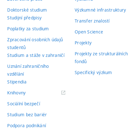
Doktorské studium
Výzkumné infrastruktury
Studijní předpisy
Transfer znalostí
Poplatky za studium
Open Science
Zpracování osobních údajů
Projekty
studentů
Projekty ze strukturálních
Studium a stáže v zahraničí
fondů
Uznání zahraničního
Specifický výzkum
vzdělání
Stipendia
(externí
Knihovny
odkaz)
Sociální bezpečí
Studium bez bariér
Podpora podnikání