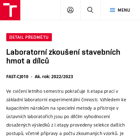
VUT
PŘIHLÁSIT
HLEDAT
MENU
SE
DETAIL PŘEDMĚTU
Laboratorní zkoušení stavebních
hmot a dílců
FAST-CJ010
Ak. rok: 2022/2023
Ve cvičení letního semestru pokračuje II.etapa prací v
základní laboratorní experimentální činnosti. Vzhledem ke
kapacitním nárokům na specielní metody a přístroje v
ústavních laboratořích jsou po dílčím vyhodnocení
dosažených výsledků z I.etapy provedeny selekce dalších
postupů, včetně přípravy a počtu zkoumaných vzorků. Je